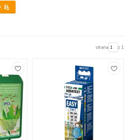
y
strana
z 1