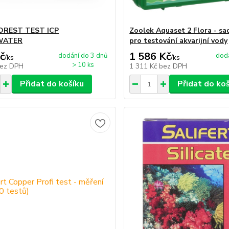
REST TEST ICP
Zoolek Aquaset 2 Flora - sa
WATER
pro testování akvarijní vody
č
1 586 Kč
dodání do 3 dnů
dodá
/
ks
/
ks
> 10 ks
ez DPH
1 311 Kč
bez DPH
Přidat do košíku
Přidat do ko