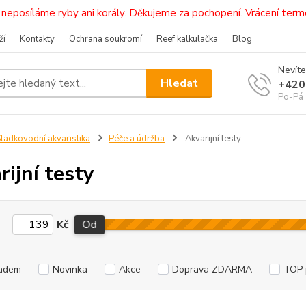
i, neposíláme ryby ani korály. Děkujeme za pochopení. Vrácení 
ží
Kontakty
Ochrana soukromí
Reef kalkulačka
Blog
Nevíte
Hledat
+420
Po-Pá 
ladkovodní akvaristika
Péče a údržba
Akvarijní testy
rijní testy
Kč
Od
adem
Novinka
Akce
Doprava ZDARMA
TOP 