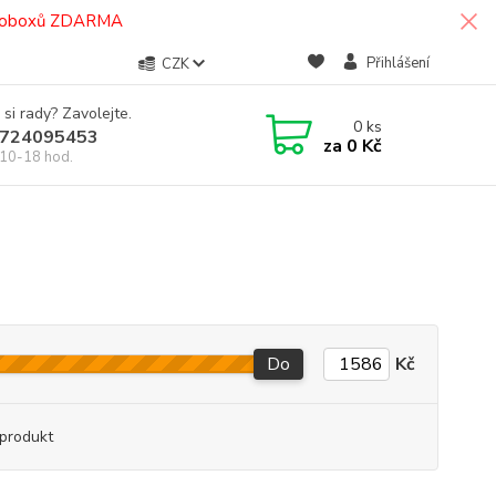
termoboxů ZDARMA
Přihlášení
CZK
 si rady? Zavolejte.
0
ks
724095453
za
0 Kč
10-18 hod.
Do
Kč
produkt