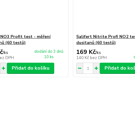
 NO3 Profit test - měření
Salifert Nitrite Profi NO2 te
nů (60 testů)
dusitanů (60 testů)
č
169 Kč
dodání do 3 dnů
/
ks
/
ks
10 ks
ez DPH
140 Kč
bez DPH
Přidat do košíku
Přidat do ko