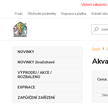
Vážení zákazníc
O nás
Obchodní podmínky
Doprava a platba
Vrácení zbo
Úvod
S
NOVINKY
Akva
NOVINKY živočichové
VÝPRODEJ / AKCE /
ROZBALENO
Cena:
EXPIRACE
Skl
ZAPŮJČENÍ ZAŘÍZENÍ