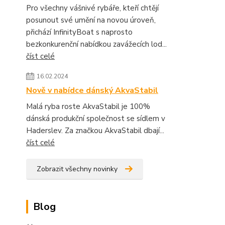
Pro všechny vášnivé rybáře, kteří chtějí
posunout své umění na novou úroveň,
přichází InfinityBoat s naprosto
bezkonkurenční nabídkou zavážecích lod...
číst celé
16.02.2024
Nově v nabídce dánský AkvaStabil
Malá ryba roste AkvaStabil je 100%
dánská produkční společnost se sídlem v
Haderslev. Za značkou AkvaStabil dbají...
číst celé
Zobrazit všechny novinky
Blog