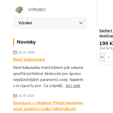
VÝROBCI
Výrobci
Salifert
dusična
Novinky
199 K
164 Kč
b
02.07.2026
Reef kalkulačka
Reef kalkulačka, která během pár sekund
spočítá potřebné dávkování pro úpravu
nejdůležitějších parametrů vody. Najdete
v ní výpočty pro: Ca (vápník)...
číst celé
31.07.2025
Revoluce v rybaření: Představujeme
nové zavážecí loďky InfinityBoat!