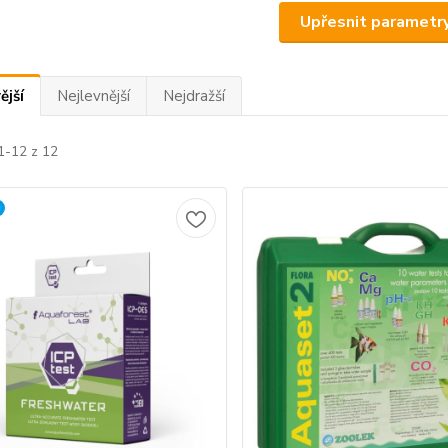
Upřesnit parametr
ější
Nejlevnější
Nejdražší
1-12 z 12