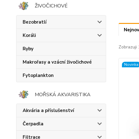
ŽIVOČICHOVÉ
Bezobratlí
Nejnov
Koráli
Zobrazuji 
Ryby
Makrořasy a vzácní živočichové
Novinka
Fytoplankton
MOŘSKÁ AKVARISTIKA
Akvária a příslušenství
Čerpadla
Filtrace