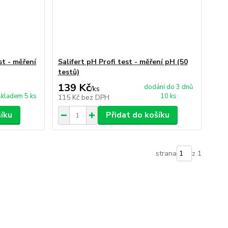
st - měření
Salifert pH Profi test - měření pH (50
testů)
139 Kč
dodání do 3 dnů
/
ks
skladem 5 ks
10 ks
115 Kč
bez DPH
šíku
Přidat do košíku
strana
z 1