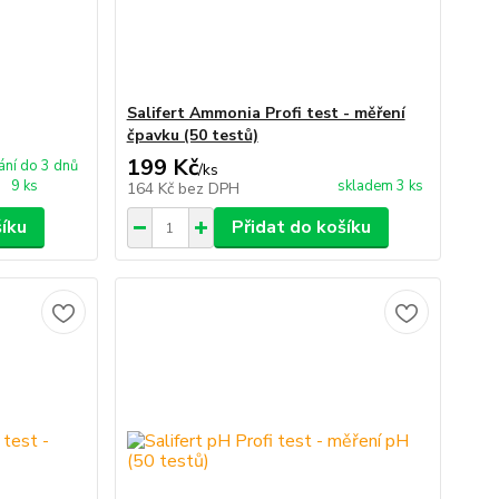
Salifert Ammonia Profi test - měření
čpavku (50 testů)
199 Kč
ní do 3 dnů
/
ks
9 ks
skladem 3 ks
164 Kč
bez DPH
šíku
Přidat do košíku