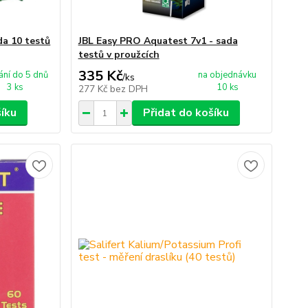
da 10 testů
JBL Easy PRO Aquatest 7v1 - sada
testů v proužcích
335 Kč
ní do 5 dnů
na objednávku
/
ks
3 ks
10 ks
277 Kč
bez DPH
šíku
Přidat do košíku