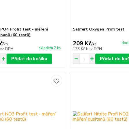
 PO4 Profit test - měření
Salifert Oxygen Profi test
čnanů (60 testů)
č
209 Kč
dodá
/
ks
/
ks
skladem 2 ks
ez DPH
173 Kč
bez DPH
Přidat do košíku
Přidat do ko