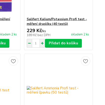
 měření
Salifert Kalium/Potassium Profi test -
měření draslíku (40 testů)
229 Kč
/
ks
skladem 2 ks
skladem 2 ks
189 Kč
bez DPH
šíku
Přidat do košíku