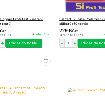
 Copper Profi test - měření
Salifert Silicate Profi test -
0 testů)
silikátů (60 testů)
č
229 Kč
/
ks
/
ks
skladem 1 ks
ez DPH
189 Kč
bez DPH
Přidat do košíku
Přidat do ko