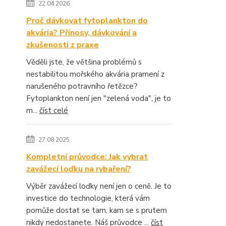
22.04.2026
Proč dávkovat fytoplankton do
akvária? Přínosy, dávkování a
zkušenosti z praxe
Věděli jste, že většina problémů s
nestabilitou mořského akvária pramení z
narušeného potravního řetězce?
Fytoplankton není jen "zelená voda", je to
m...
číst celé
27.08.2025
Kompletní průvodce: Jak vybrat
zavážecí loďku na rybaření?
Výběr zavážecí loďky není jen o ceně. Je to
investice do technologie, která vám
pomůže dostat se tam, kam se s prutem
nikdy nedostanete. Náš průvodce ...
číst