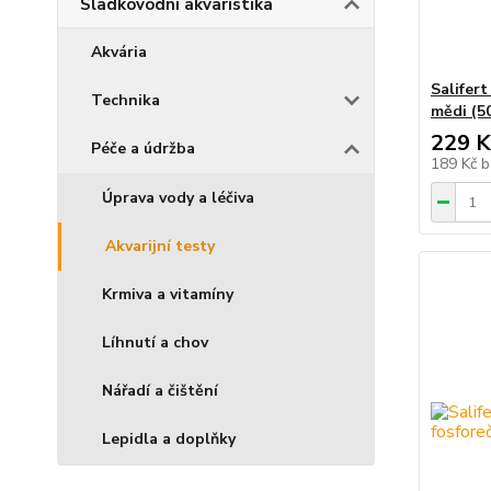
Sladkovodní akvaristika
Akvária
Salifert
Technika
mědi (5
229 K
Péče a údržba
189 Kč
b
Úprava vody a léčiva
Akvarijní testy
Krmiva a vitamíny
Líhnutí a chov
Nářadí a čištění
Lepidla a doplňky