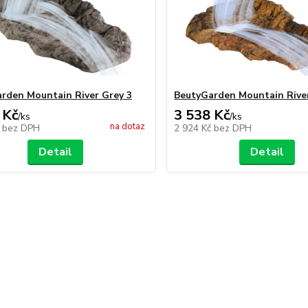
rden Mountain River Grey 3
BeutyGarden Mountain Rive
 Kč
3 538 Kč
/
ks
/
ks
na dotaz
č
bez DPH
2 924 Kč
bez DPH
Detail
Detail