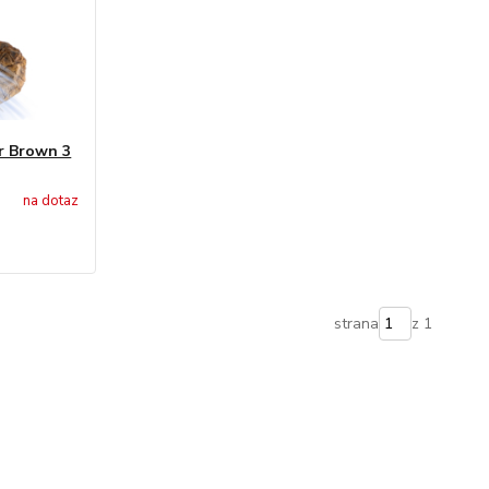
r Brown 3
na dotaz
strana
z 1