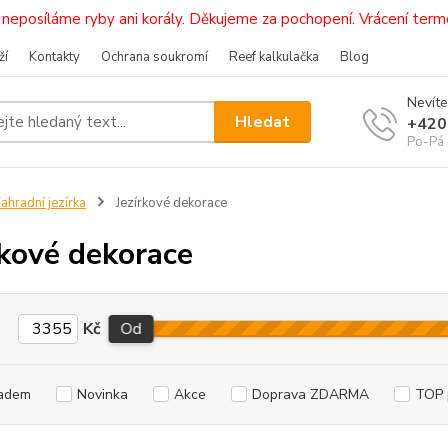
i, neposíláme ryby ani korály. Děkujeme za pochopení. Vrácení 
ží
Kontakty
Ochrana soukromí
Reef kalkulačka
Blog
Nevíte
Hledat
+420
Po-Pá 
ahradní jezírka
Jezírkové dekorace
rkové dekorace
Kč
Od
adem
Novinka
Akce
Doprava ZDARMA
TOP 