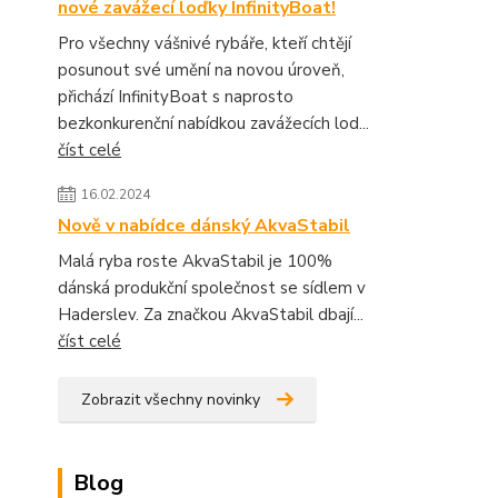
nové zavážecí loďky InfinityBoat!
Pro všechny vášnivé rybáře, kteří chtějí
posunout své umění na novou úroveň,
přichází InfinityBoat s naprosto
bezkonkurenční nabídkou zavážecích lod...
číst celé
16.02.2024
Nově v nabídce dánský AkvaStabil
Malá ryba roste AkvaStabil je 100%
dánská produkční společnost se sídlem v
Haderslev. Za značkou AkvaStabil dbají...
číst celé
Zobrazit všechny novinky
Blog