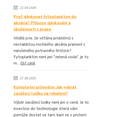
22.04.2026
Proč dávkovat fytoplankton do
akvária? Přínosy, dávkování a
zkušenosti z praxe
Věděli jste, že většina problémů s
nestabilitou mořského akvária pramení z
narušeného potravního řetězce?
Fytoplankton není jen "zelená voda", je to
m...
číst celé
27.08.2025
Kompletní průvodce: Jak vybrat
zavážecí loďku na rybaření?
Výběr zavážecí loďky není jen o ceně. Je to
investice do technologie, která vám
pomůže dostat se tam, kam se s prutem