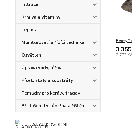
Filtrace
Krmiva a vitamíny
Lepidla
BeutyGa
Monitorovací a řídící technika
3 355
Osvětlení
2 773 K
Úprava vody, léčiva
Písek, skály a substráty
Pomůcky pro korály, fraggy
Příslušenství, údržba a čištění
SLADKOVODNÍ