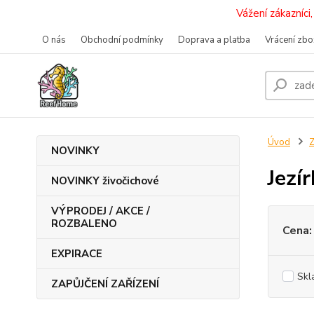
Vážení zákazníc
O nás
Obchodní podmínky
Doprava a platba
Vrácení zbo
Úvod
Z
NOVINKY
Jezí
NOVINKY živočichové
VÝPRODEJ / AKCE /
ROZBALENO
Cena:
EXPIRACE
Skl
ZAPŮJČENÍ ZAŘÍZENÍ