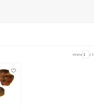
strana
z 1