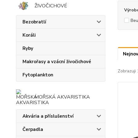
ŽIVOČICHOVÉ
Výrob
Beu
Bezobratlí
Koráli
Ryby
Nejnov
Makrořasy a vzácní živočichové
Zobrazuji 
Fytoplankton
MOŘSKÁ AKVARISTIKA
Akvária a příslušenství
Čerpadla