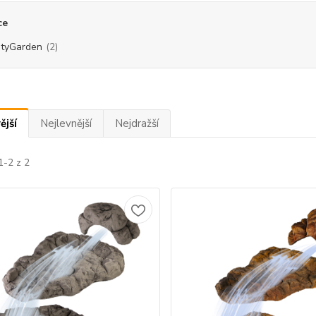
ce
tyGarden
(2)
ější
Nejlevnější
Nejdražší
1-2 z 2