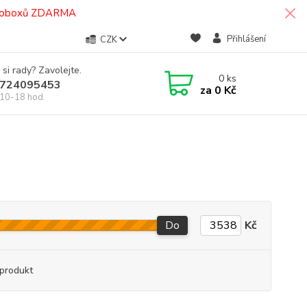
termoboxů ZDARMA
Přihlášení
CZK
 si rady? Zavolejte.
0
ks
724095453
za
0 Kč
10-18 hod.
Do
Kč
produkt