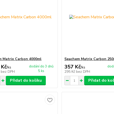
 Matrix Carbon 4000ml
Seachem Matrix Carbon 250
 Kč
357 Kč
dodání do 3 dnů
dodá
/
ks
/
ks
5 ks
č
bez DPH
295 Kč
bez DPH
Přidat do košíku
Přidat do ko