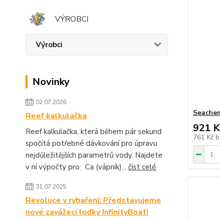
VÝROBCI
Výrobci
Novinky
02.07.2026
Seachem
Reef kalkulačka
921 K
Reef kalkulačka, která během pár sekund
761 Kč
b
spočítá potřebné dávkování pro úpravu
nejdůležitějších parametrů vody. Najdete
v ní výpočty pro: Ca (vápník)...
číst celé
31.07.2025
Revoluce v rybaření: Představujeme
nové zavážecí loďky InfinityBoat!