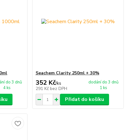
0ml
Seachem Clarity 250ml + 30%
352 Kč
ní do 3 dnů
dodání do 3 dnů
/
ks
4 ks
1 ks
291 Kč
bez DPH
šíku
Přidat do košíku