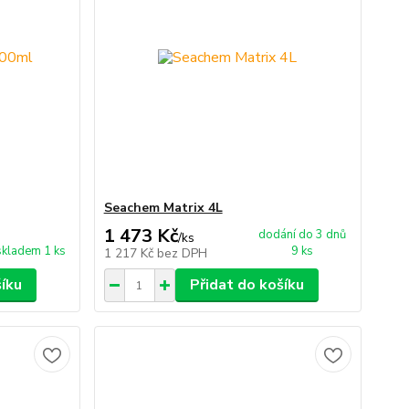
Seachem Matrix 4L
1 473 Kč
dodání do 3 dnů
/
ks
skladem 1 ks
9 ks
1 217 Kč
bez DPH
šíku
Přidat do košíku