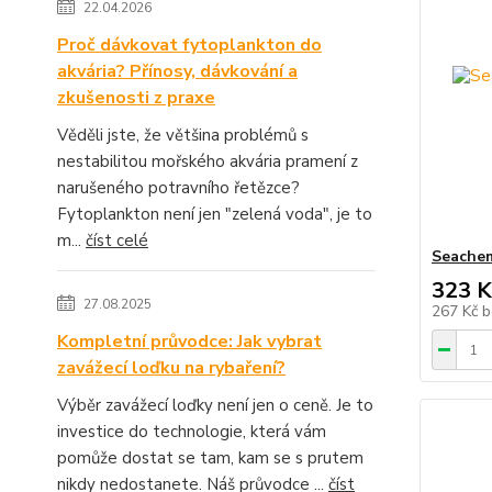
22.04.2026
Proč dávkovat fytoplankton do
akvária? Přínosy, dávkování a
zkušenosti z praxe
Věděli jste, že většina problémů s
nestabilitou mořského akvária pramení z
narušeného potravního řetězce?
Fytoplankton není jen "zelená voda", je to
m...
číst celé
Seachem
323 K
27.08.2025
267 Kč
b
Kompletní průvodce: Jak vybrat
zavážecí loďku na rybaření?
Výběr zavážecí loďky není jen o ceně. Je to
investice do technologie, která vám
pomůže dostat se tam, kam se s prutem
nikdy nedostanete. Náš průvodce ...
číst