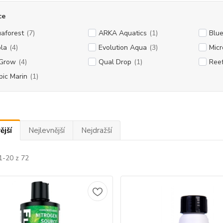
ce
aforest
(7)
ARKA Aquatics
(1)
Blue
la
(4)
Evolution Aqua
(3)
Micr
Grow
(4)
Qual Drop
(1)
Reef
pic Marin
(1)
ější
Nejlevnější
Nejdražší
1-20 z 72