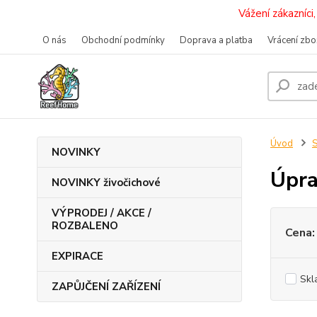
Vážení zákazníc
O nás
Obchodní podmínky
Doprava a platba
Vrácení zbo
Úvod
S
NOVINKY
Úpra
NOVINKY živočichové
VÝPRODEJ / AKCE /
ROZBALENO
Cena:
EXPIRACE
Skl
ZAPŮJČENÍ ZAŘÍZENÍ