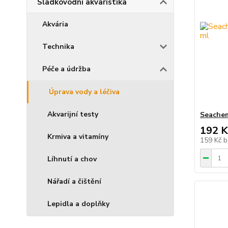
Sladkovodní akvaristika
Akvária
Technika
Péče a údržba
Úprava vody a léčiva
Akvarijní testy
Seachem
192 K
Krmiva a vitamíny
159 Kč
b
Líhnutí a chov
Nářadí a čištění
Lepidla a doplňky