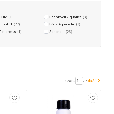
 Life
(1)
Brightwell Aquatics
(3)
obe-Lift
(27)
Preis Aquaristik
(2)
 Interests
(1)
Seachem
(23)
strana
z 4
další