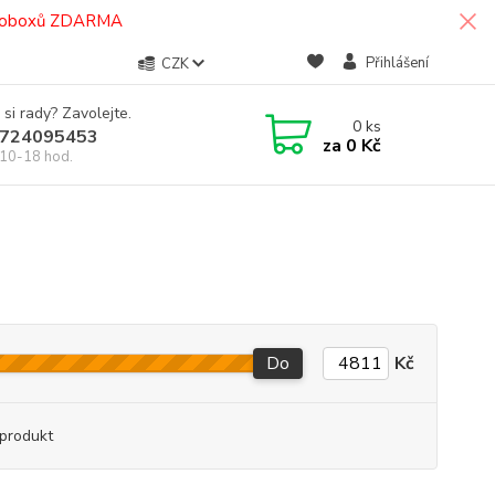
termoboxů ZDARMA
Přihlášení
CZK
 si rady? Zavolejte.
0
ks
724095453
za
0 Kč
10-18 hod.
Do
Kč
produkt