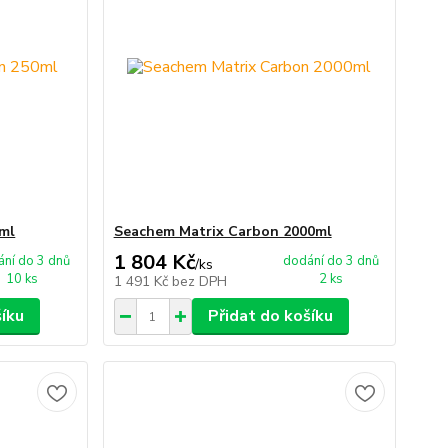
ml
Seachem Matrix Carbon 2000ml
1 804 Kč
ní do 3 dnů
dodání do 3 dnů
/
ks
10 ks
2 ks
1 491 Kč
bez DPH
šíku
Přidat do košíku