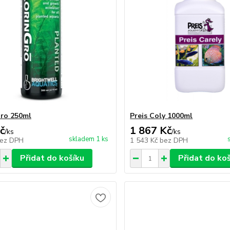
Gro 250ml
Preis Coly 1000ml
č
1 867 Kč
/
ks
/
ks
skladem 1 ks
ez DPH
1 543 Kč
bez DPH
Přidat do košíku
Přidat do ko