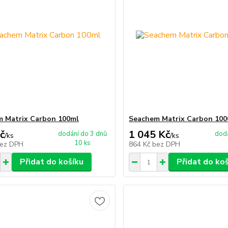
 Matrix Carbon 100ml
Seachem Matrix Carbon 100
č
1 045 Kč
dodání do 3 dnů
dodá
/
ks
/
ks
10 ks
ez DPH
864 Kč
bez DPH
Přidat do košíku
Přidat do ko