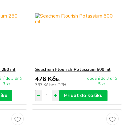
 250 ml
Seachem Flourish Potassium 500 ml
476 Kč
ní do 3 dnů
dodání do 3 dnů
/
ks
3 ks
5 ks
393 Kč
bez DPH
šíku
Přidat do košíku