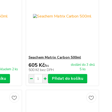
Seachem Matrix Carbon 500ml
605 Kč
dodání do 3 dnů
/
ks
skladem 2 ks
5 ks
500 Kč
bez DPH
šíku
Přidat do košíku