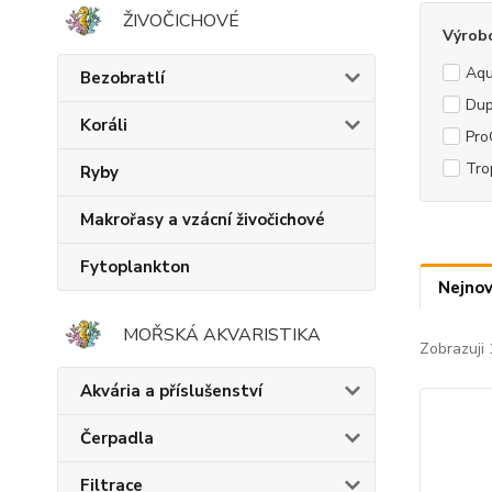
ŽIVOČICHOVÉ
Výrob
Aqu
Bezobratlí
Dup
Koráli
Pro
Tro
Ryby
Makrořasy a vzácní živočichové
Fytoplankton
Nejnov
MOŘSKÁ AKVARISTIKA
Zobrazuji 
Akvária a příslušenství
Čerpadla
Filtrace