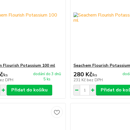
 Flourish Potassium 100 ml
Seachem Flourish Potassium
č
280 Kč
dodání do 3 dnů
dodá
/
ks
/
ks
5 ks
ez DPH
231 Kč
bez DPH
Přidat do košíku
Přidat do ko