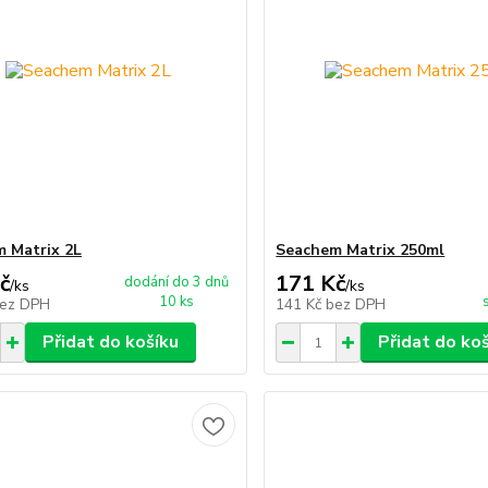
 Matrix 2L
Seachem Matrix 250ml
č
171 Kč
dodání do 3 dnů
/
ks
/
ks
10 ks
ez DPH
141 Kč
bez DPH
Přidat do košíku
Přidat do ko