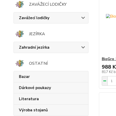
ZAVÁŽECÍ LODIČKY
Zavážecí lodičky
JEZÍRKA
Zahradní jezírka
BioGro 
OSTATNÍ
988 K
817 Kč
b
Bazar
Dárkové poukazy
Literatura
Výroba stojanů