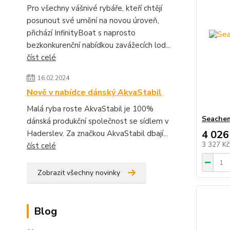
Pro všechny vášnivé rybáře, kteří chtějí
posunout své umění na novou úroveň,
přichází InfinityBoat s naprosto
bezkonkurenční nabídkou zavážecích lod...
číst celé
16.02.2024
Nově v nabídce dánský AkvaStabil
Malá ryba roste AkvaStabil je 100%
Seachem
dánská produkční společnost se sídlem v
4 026
Haderslev. Za značkou AkvaStabil dbají...
3 327 K
číst celé
Zobrazit všechny novinky
Blog