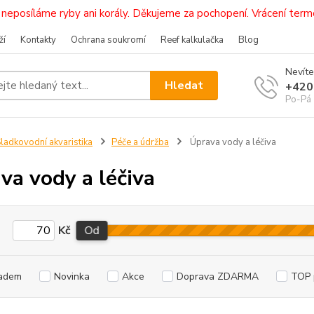
i, neposíláme ryby ani korály. Děkujeme za pochopení. Vrácení 
ží
Kontakty
Ochrana soukromí
Reef kalkulačka
Blog
Nevíte
Hledat
+420
Po-Pá 
ladkovodní akvaristika
Péče a údržba
Úprava vody a léčiva
va vody a léčiva
Kč
Od
adem
Novinka
Akce
Doprava ZDARMA
TOP 