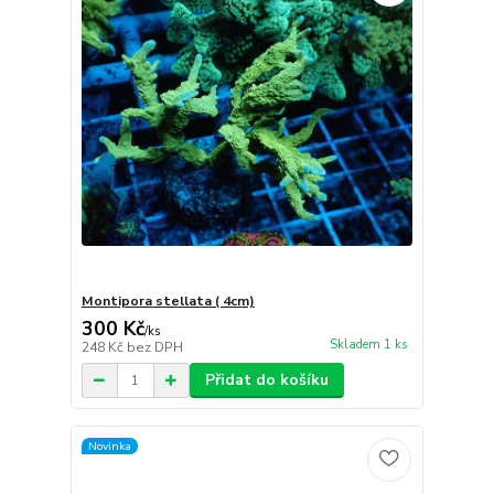
Montipora stellata ( 4cm)
300 Kč
/
ks
Skladem 1 ks
248 Kč
bez DPH
Přidat do košíku
Novinka