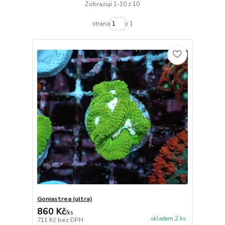
Zobrazuji 1-10 z 10
strana
z 1
Goniastrea (ultra)
860 Kč
/
ks
skladem 2 ks
711 Kč
bez DPH