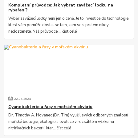
Kompletní průvodce: Jak vybrat zavážecí loďku na
rybaření?
Výběr zavážecí loďky není jen o ceně. Je to investice do technologie,
která vám pomůže dostat se tam, kam se s prutem nikdy
nedostanete. Náš průvodce ...
číst celé
22
.
04
.
2024
Cyanobakterie a řasy v mořském akváriu
Dr. Timothy A. Hovanec (Dr. Tim) využil svých odborných znalostí
mořské biologie, ekologie a evoluce v rozsáhlém výzkumu
nitrifikačních bakterií, kter...
číst celé