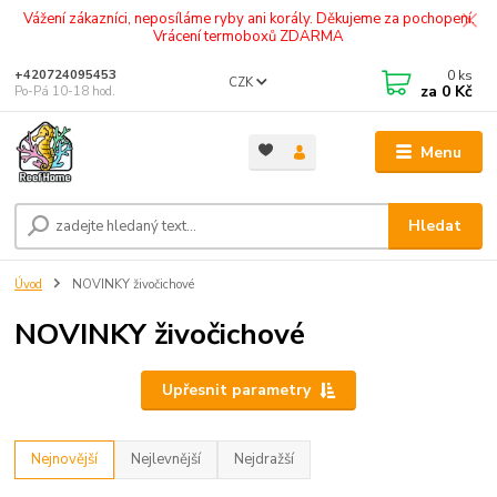
Vážení zákazníci, neposíláme ryby ani korály. Děkujeme za pochopení.
Vrácení termoboxů ZDARMA
0
ks
+420724095453
CZK
za
0 Kč
Po-Pá 10-18 hod.
Menu
Hledat
Úvod
NOVINKY živočichové
NOVINKY živočichové
Upřesnit parametry
Nejnovější
Nejlevnější
Nejdražší