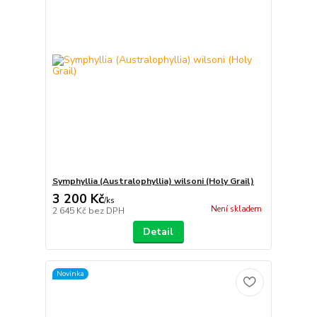
Symphyllia (Australophyllia) wilsoni (Holy Grail)
3 200 Kč
/
ks
Není skladem
2 645 Kč
bez DPH
Detail
Novinka