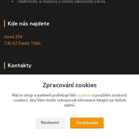
Telefonický, e-mailový a online zákaznický servis
Kde nás najdete
Jasná 294
735 62 Český Těšín
Kontakty
Michal Zamarski
+420724095453
Zpracování cookies
Po-Pá 10-18 hod.
Náš e-shop a partneři potřebují Váš
souhlas
s použitím souborů
cookies, aby Vám mohli zobrazovat informace týkající se Vašich
info@reefhome.cz
zájmů.
Souhlasím
Nastavení