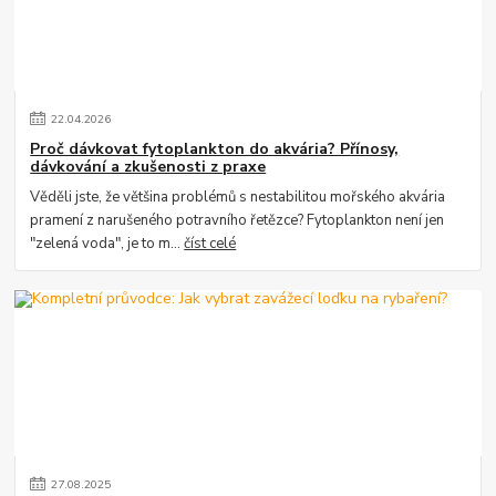
22
.
04
.
2026
Proč dávkovat fytoplankton do akvária? Přínosy,
dávkování a zkušenosti z praxe
Věděli jste, že většina problémů s nestabilitou mořského akvária
pramení z narušeného potravního řetězce? Fytoplankton není jen
"zelená voda", je to m...
číst celé
27
.
08
.
2025