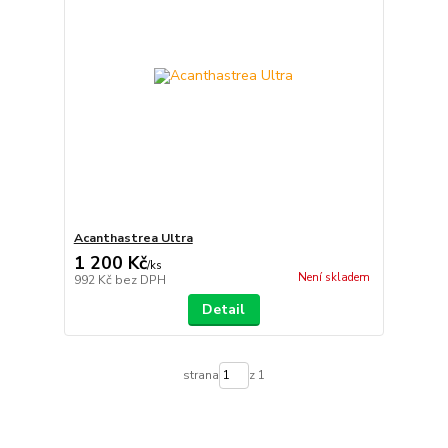
Acanthastrea Ultra
1 200 Kč
/
ks
Není skladem
992 Kč
bez DPH
Detail
strana
z 1