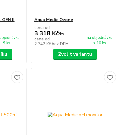
 GEN II
Aqua Medic Ozone
cena od
3 318 Kč
/
ks
objednávku
na objednávku
cena od
9 ks
> 10 ks
2 742 Kč
bez DPH
šíku
Zvolit variantu