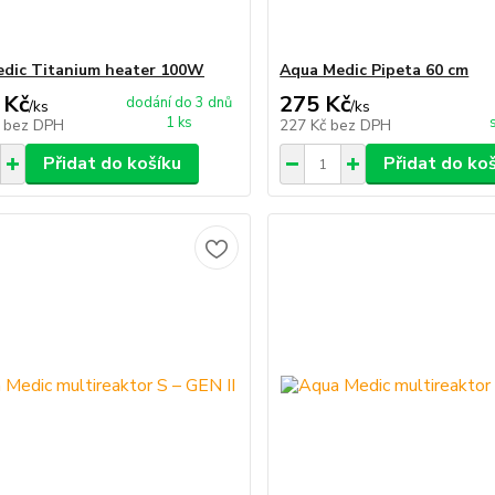
dic Titanium heater 100W
Aqua Medic Pipeta 60 cm
 Kč
275 Kč
dodání do 3 dnů
/
ks
/
ks
1 ks
č
bez DPH
227 Kč
bez DPH
Přidat do košíku
Přidat do ko