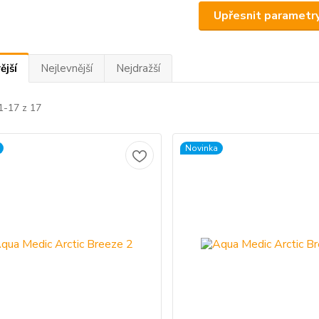
Upřesnit parametr
ější
Nejlevnější
Nejdražší
1-17 z 17
Novinka