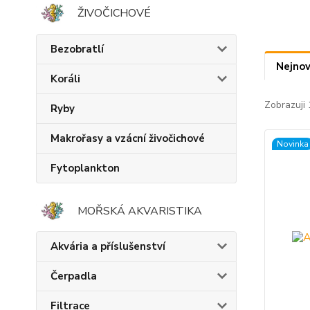
ŽIVOČICHOVÉ
Bezobratlí
Nejnov
Koráli
Zobrazuji 
Ryby
Makrořasy a vzácní živočichové
Novinka
Fytoplankton
MOŘSKÁ AKVARISTIKA
Akvária a příslušenství
Čerpadla
Filtrace