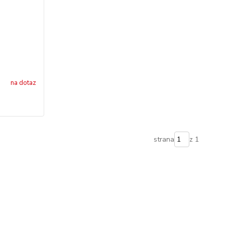
na dotaz
strana
z 1