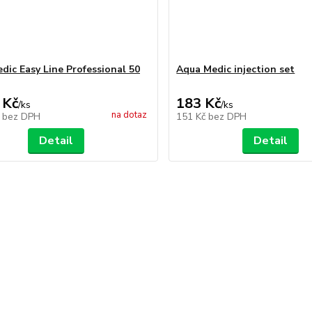
dic Easy Line Professional 50
Aqua Medic injection set
 Kč
183 Kč
/
ks
/
ks
na dotaz
č
bez DPH
151 Kč
bez DPH
Detail
Detail