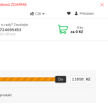
termoboxů ZDARMA
Přihlášení
CZK
 si rady? Zavolejte.
0
ks
724095453
za
0 Kč
10-18 hod.
Do
Kč
produkt