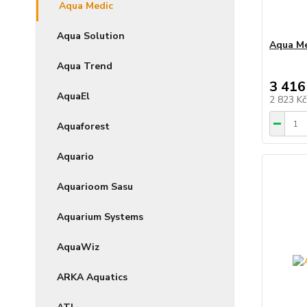
Aqua Medic
Aqua Solution
Aqua Me
Aqua Trend
3 416
AquaEl
2 823 K
Aquaforest
Aquario
Aquarioom Sasu
Aquarium Systems
AquaWiz
ARKA Aquatics