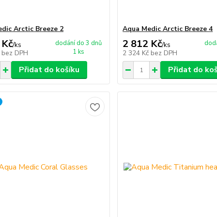
dic Arctic Breeze 2
Aqua Medic Arctic Breeze 4
 Kč
2 812 Kč
dodání do 3 dnů
dodá
/
ks
/
ks
1 ks
č
bez DPH
2 324 Kč
bez DPH
Přidat do košíku
Přidat do ko