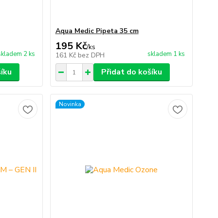
Aqua Medic Pipeta 35 cm
195 Kč
/
ks
skladem 2 ks
skladem 1 ks
161 Kč
bez DPH
šíku
Přidat do košíku
Novinka