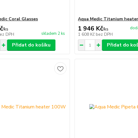
dic Coral Glasses
Aqua Medic Titanium heate
č
1 946 Kč
dodá
/
ks
/
ks
skladem 2 ks
ez DPH
1 608 Kč
bez DPH
Přidat do košíku
Přidat do ko