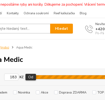
i, neposíláme ryby ani korály. Děkujeme za pochopení. Vrácení 
ží
Kontakty
Ochrana soukromí
Reef kalkulačka
Blog
Nevíte
Hledat
+420
Po-Pá 
ýrobci
Aqua Medic
 Medic
Kč
Od
adem
Novinka
Akce
Doprava ZDARMA
TOP 