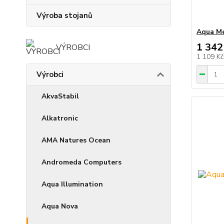
Výroba stojanů
Aqua Me
1 342
VÝROBCI
1 109 K
Výrobci
AkvaStabil
Alkatronic
AMA Natures Ocean
Andromeda Computers
Aqua Illumination
Aqua Nova