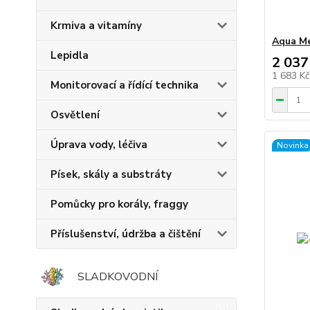
Krmiva a vitamíny
Aqua Me
Lepidla
2 037
1 683 K
Monitorovací a řídící technika
Osvětlení
Úprava vody, léčiva
Novinka
Písek, skály a substráty
Pomůcky pro korály, fraggy
Příslušenství, údržba a čištění
SLADKOVODNÍ