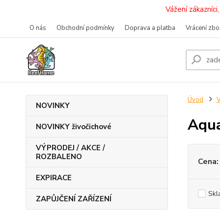
Vážení zákazníc
O nás
Obchodní podmínky
Doprava a platba
Vrácení zbo
Úvod
V
NOVINKY
Aqua
NOVINKY živočichové
VÝPRODEJ / AKCE /
ROZBALENO
Cena:
EXPIRACE
Skl
ZAPŮJČENÍ ZAŘÍZENÍ