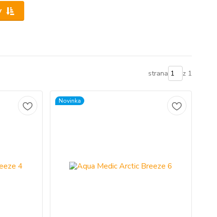
y
strana
z 1
Novinka