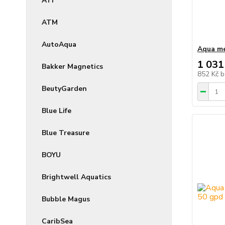
ATI
ATM
AutoAqua
Aqua me
1 031
Bakker Magnetics
852 Kč
b
BeutyGarden
Blue Life
Blue Treasure
BOYU
Brightwell Aquatics
Bubble Magus
CaribSea