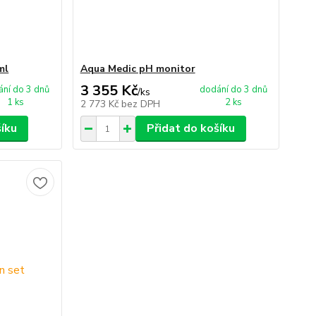
ml
Aqua Medic pH monitor
3 355 Kč
ní do 3 dnů
dodání do 3 dnů
/
ks
1 ks
2 ks
2 773 Kč
bez DPH
šíku
Přidat do košíku