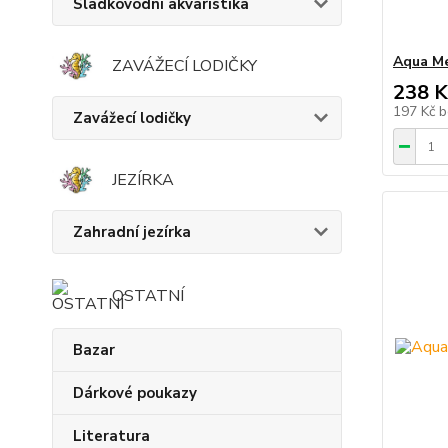
Sladkovodní akvaristika
Aqua Me
ZAVÁŽECÍ LODIČKY
238 K
197 Kč
b
Zavážecí lodičky
JEZÍRKA
Zahradní jezírka
OSTATNÍ
Bazar
Dárkové poukazy
Literatura