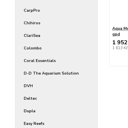
CarpPro
Chihiros
Aqua Me
gpd
ClariSea
1 952
1 613 K
Colombo
Coral Essentials
D-D The Aquarium Solution
DVH
Deltec
Dupla
Easy Reefs