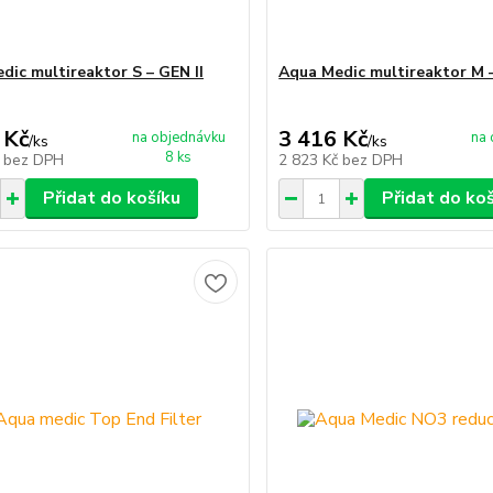
dic multireaktor S – GEN II
Aqua Medic multireaktor M –
 Kč
3 416 Kč
na objednávku
na 
/
ks
/
ks
8 ks
č
bez DPH
2 823 Kč
bez DPH
Přidat do košíku
Přidat do ko