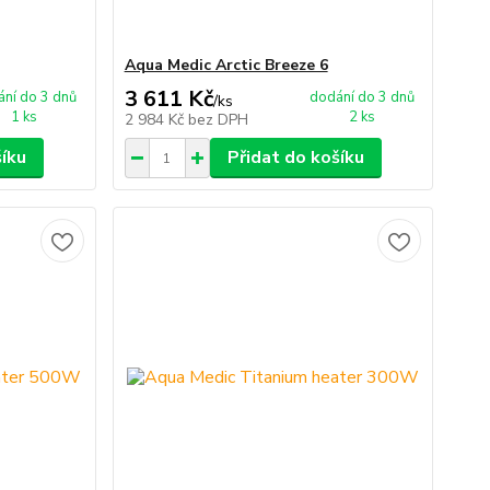
Aqua Medic Arctic Breeze 6
3 611 Kč
ní do 3 dnů
dodání do 3 dnů
/
ks
1 ks
2 ks
2 984 Kč
bez DPH
šíku
Přidat do košíku