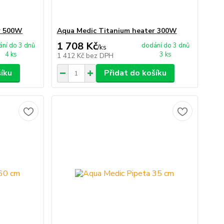
r 500W
Aqua Medic Titanium heater 300W
1 708 Kč
ní do 3 dnů
dodání do 3 dnů
/
ks
4 ks
3 ks
1 412 Kč
bez DPH
šíku
Přidat do košíku