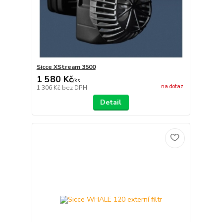
Sicce XStream 3500
1 580 Kč
/
ks
na dotaz
1 306 Kč
bez DPH
Detail