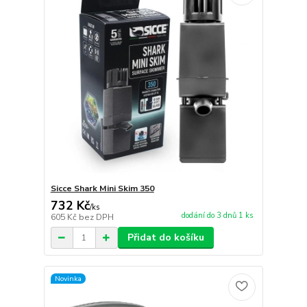
Sicce Shark Mini Skim 350
732 Kč
/
ks
dodání do 3 dnů 1 ks
605 Kč
bez DPH
Přidat do košíku
Novinka