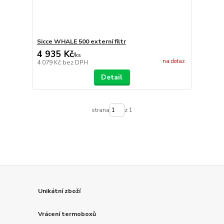
Sicce WHALE 500 externí filtr
4 935 Kč
/
ks
na dotaz
4 079 Kč
bez DPH
Detail
strana
z 1
Unikátní zboží
Vrácení termoboxů