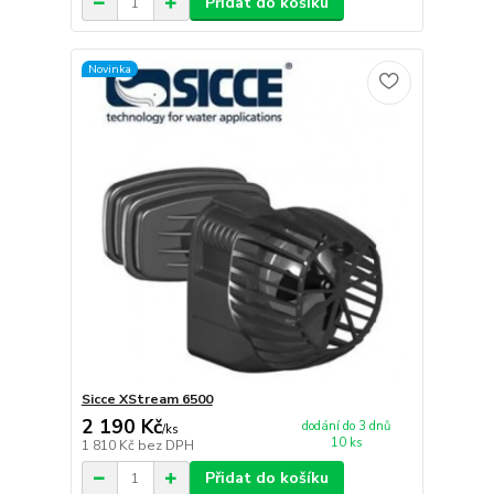
Přidat do košíku
Novinka
Sicce XStream 6500
2 190 Kč
dodání do 3 dnů
/
ks
10 ks
1 810 Kč
bez DPH
Přidat do košíku