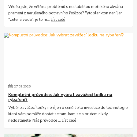
Věděli jste, že většina problémů s nestabilitou mořského akvária
pramení z narušeného potravního řetězce? Fytoplankton není jen
"zelená voda", je to m...
číst celé
27
.
08
.
2025
Kompletní průvodce: Jak vybrat zavážecí loďku na
rybaření?
Výběr zavážecí loďky není jen o ceně. Je to investice do technologie,
která vám pomůže dostat se tam, kam se s prutem nikdy
nedostanete. Náš průvodce ...
číst celé