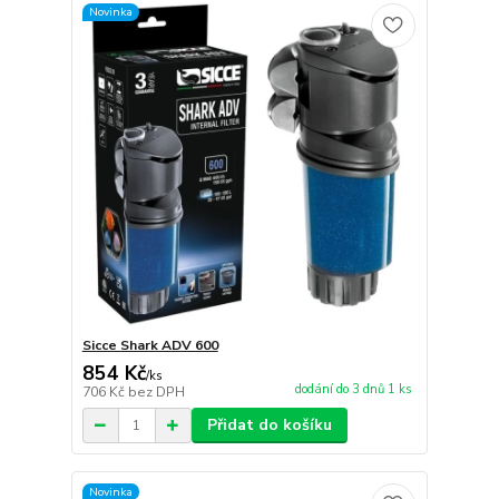
Novinka
Sicce Shark ADV 600
854 Kč
/
ks
dodání do 3 dnů 1 ks
706 Kč
bez DPH
Přidat do košíku
Novinka