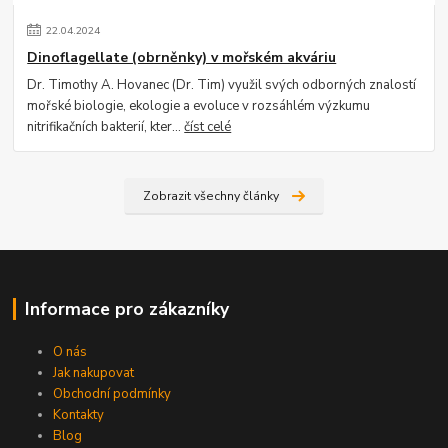
22
.
04
.
2024
Dinoflagellate (obrněnky) v mořském akváriu
Dr. Timothy A. Hovanec (Dr. Tim) využil svých odborných znalostí
mořské biologie, ekologie a evoluce v rozsáhlém výzkumu
nitrifikačních bakterií, kter...
číst celé
Zobrazit všechny články
Informace pro zákazníky
O nás
Jak nakupovat
Obchodní podmínky
Kontakty
Blog