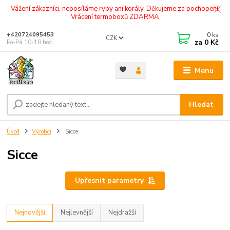
Vážení zákazníci, neposíláme ryby ani korály. Děkujeme za pochopení.
Vrácení termoboxů ZDARMA
0
ks
+420724095453
CZK
za
0 Kč
Po-Pá 10-18 hod.
Menu
Hledat
Úvod
Výrobci
Sicce
Sicce
Upřesnit parametry
Nejnovější
Nejlevnější
Nejdražší