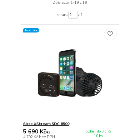
Zobrazuji 1-19 z 19
strana
z 1
Novinka
Sicce XStream SDC 8500
5 690 Kč
dodání do 3 dnů
/
ks
10 ks
4 702 Kč
bez DPH