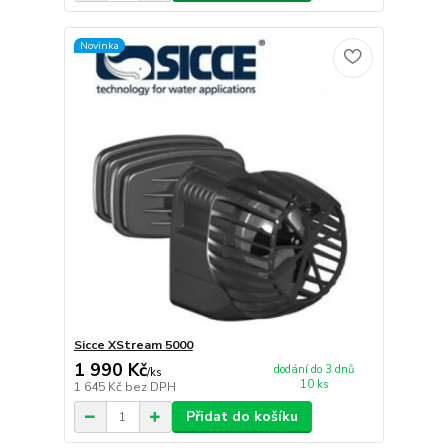
Novinka
Sicce XStream 5000
1 990 Kč
dodání do 3 dnů
/
ks
10 ks
1 645 Kč
bez DPH
Přidat do košíku