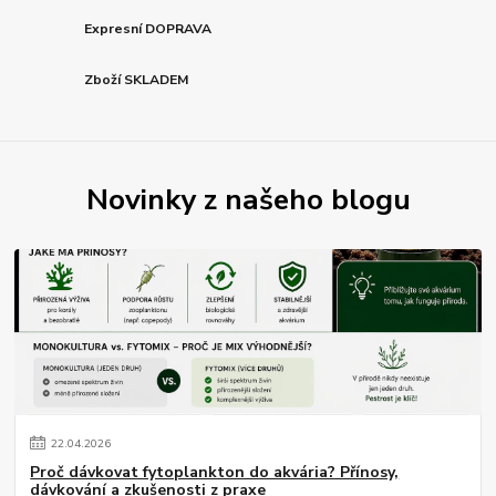
Expresní DOPRAVA
Zboží SKLADEM
Novinky z našeho blogu
22
.
04
.
2026
Proč dávkovat fytoplankton do akvária? Přínosy,
dávkování a zkušenosti z praxe