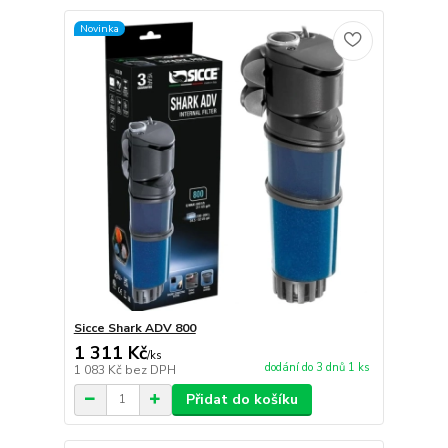
Novinka
Sicce Shark ADV 800
1 311 Kč
/
ks
dodání do 3 dnů 1 ks
1 083 Kč
bez DPH
Přidat do košíku