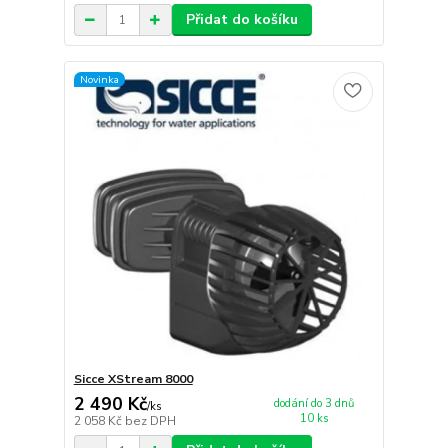
Přidat do košíku
Novinka
Sicce XStream 8000
2 490 Kč
dodání do 3 dnů
/
ks
10 ks
2 058 Kč
bez DPH