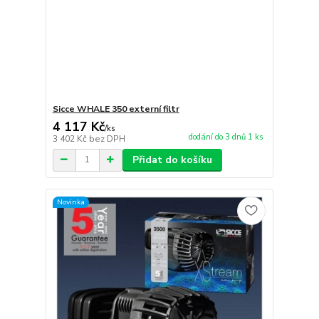
Sicce WHALE 350 externí filtr
4 117 Kč
/
ks
dodání do 3 dnů 1 ks
3 402 Kč
bez DPH
Přidat do košíku
Novinka