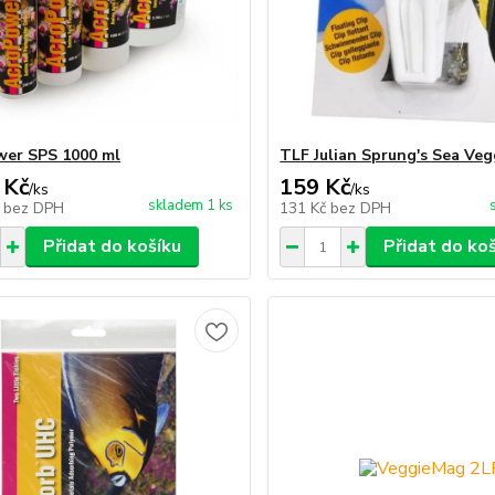
er SPS 1000 ml
TLF Julian Sprung's Sea Veg
 Kč
159 Kč
/
ks
/
ks
skladem 1 ks
č
bez DPH
131 Kč
bez DPH
Přidat do košíku
Přidat do ko