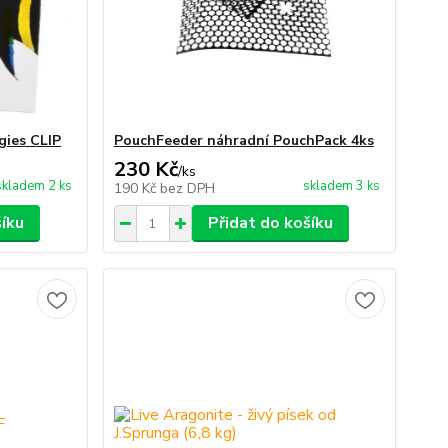
gies CLIP
PouchFeeder náhradní PouchPack 4ks
230 Kč
/
ks
skladem 2 ks
skladem 3 ks
190 Kč
bez DPH
šíku
Přidat do košíku