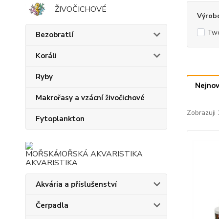
ŽIVOČICHOVÉ
Výrob
Two
Bezobratlí
Koráli
Ryby
Nejnov
Makrořasy a vzácní živočichové
Zobrazuji 
Fytoplankton
MOŘSKÁ AKVARISTIKA
Akvária a příslušenství
Čerpadla