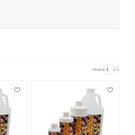
strana
z 1