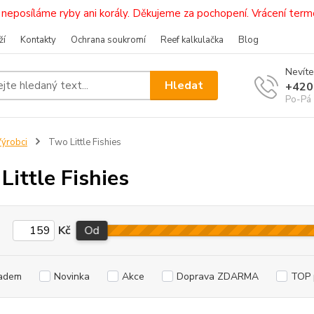
i, neposíláme ryby ani korály. Děkujeme za pochopení. Vrácení 
ží
Kontakty
Ochrana soukromí
Reef kalkulačka
Blog
Nevíte
Hledat
+420
Po-Pá 
ýrobci
Two Little Fishies
Little Fishies
Kč
Od
adem
Novinka
Akce
Doprava ZDARMA
TOP 