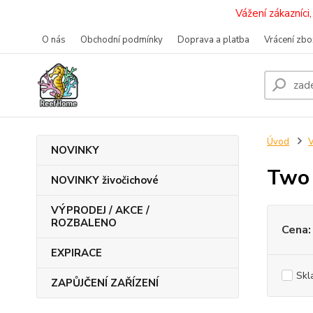
Vážení zákazníc
O nás
Obchodní podmínky
Doprava a platba
Vrácení zbo
Úvod
V
NOVINKY
Two 
NOVINKY živočichové
VÝPRODEJ / AKCE /
ROZBALENO
Cena:
EXPIRACE
Skl
ZAPŮJČENÍ ZAŘÍZENÍ