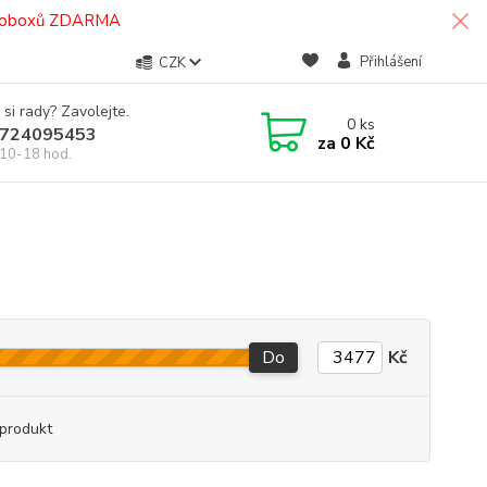
termoboxů ZDARMA
Přihlášení
CZK
 si rady? Zavolejte.
0
ks
724095453
za
0 Kč
10-18 hod.
Do
Kč
produkt