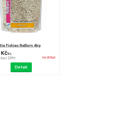
tle Fishies ReBorn 4kg
 Kč
/
ks
na dotaz
č
bez DPH
Detail