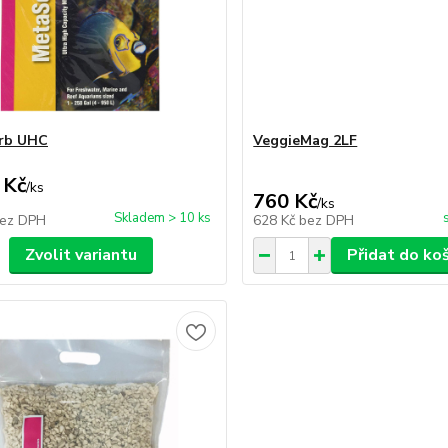
rb UHC
VeggieMag 2LF
 Kč
/
ks
760 Kč
/
ks
Skladem > 10 ks
ez DPH
628 Kč
bez DPH
Zvolit variantu
Přidat do ko