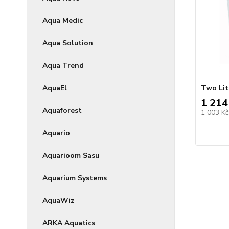
Aqua Medic
Aqua Solution
Aqua Trend
AquaEl
Two Lit
1 214
Aquaforest
1 003 K
Aquario
Aquarioom Sasu
Aquarium Systems
AquaWiz
ARKA Aquatics