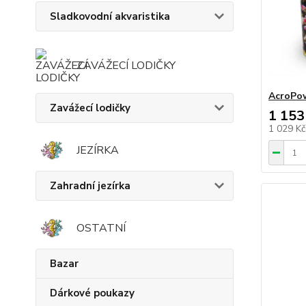
Sladkovodní akvaristika
ZAVÁŽECÍ LODIČKY
AcroPow
Zavážecí lodičky
1 153
1 029 K
JEZÍRKA
Zahradní jezírka
OSTATNÍ
Bazar
Dárkové poukazy