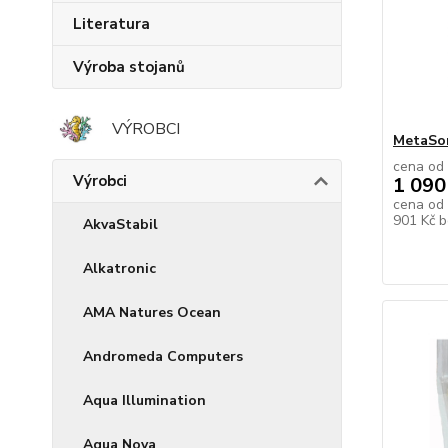
Literatura
Výroba stojanů
VÝROBCI
MetaSo
cena od
Výrobci
1 090
cena od
901 Kč
b
AkvaStabil
Alkatronic
AMA Natures Ocean
Andromeda Computers
Aqua Illumination
Aqua Nova