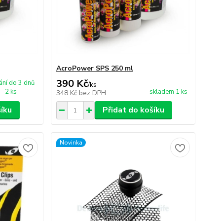
AcroPower SPS 250 ml
390 Kč
ní do 3 dnů
/
ks
2 ks
skladem 1 ks
348 Kč
bez DPH
šíku
Přidat do košíku
Novinka