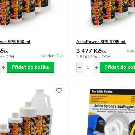
er SPS 500 ml
AcroPower SPS 3785 ml
č
3 477 Kč
dodá
/
ks
/
ks
skladem 2 ks
ez DPH
2 874 Kč
bez DPH
Přidat do košíku
Přidat do ko