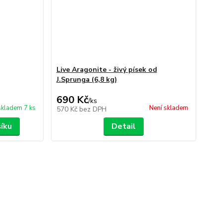
Live Aragonite - živý písek od
J.Sprunga (6,8 kg)
690 Kč
/
ks
skladem 7 ks
Není skladem
570 Kč
bez DPH
šíku
Detail