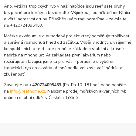
Ano, většina tropických ryb v naší nabídce jsou reef safe druhy
bezpečné pro korály a bezobratlé. Výjimkou jsou někteří motýlníci
a větší agresivní druhy. Při výběru vám rádi poradíme – zavolejte
na +420724095453.
Mořské akvárium je dlouhodobý projekt který odměňuje trpělivost
a správná rozhodnutí hned od začátku. Výběr vhodných, vzájemně
kompatibilních a reef safe druhů je základem stabilní a krásné
nádrže na mnoho let. Ať zakládáte první akvárium nebo
rozšiřujete stávající, jsme tu pro vás – poradíme s výběrem
tropických ryb do akvária přesně podle velikosti vaší nádrže a
zkušeností.
Zavolejte na
+420724095453
(Po–Pá 10–18 hod.) nebo napište
na
info@reefhome.cz
. Nabízíme prodej mořských akvarijních ryb
online i osobní odběr v Českém Těšíně.