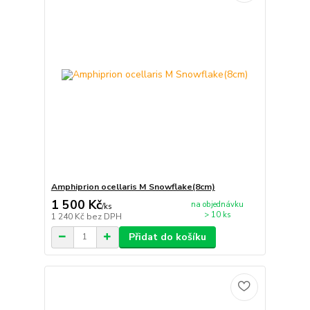
Amphiprion ocellaris M Snowflake(8cm)
1 500 Kč
na objednávku
/
ks
> 10 ks
1 240 Kč
bez DPH
Přidat do košíku