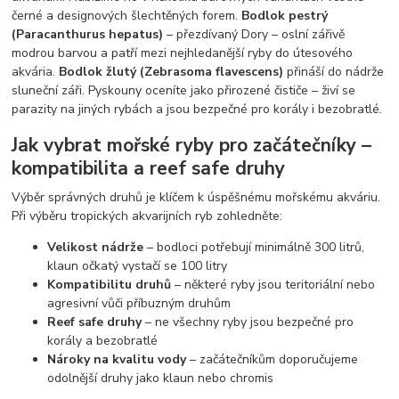
černé a designových šlechtěných forem.
Bodlok pestrý
(Paracanthurus hepatus)
– přezdívaný Dory – oslní zářivě
modrou barvou a patří mezi nejhledanější ryby do útesového
akvária.
Bodlok žlutý (Zebrasoma flavescens)
přináší do nádrže
sluneční záři. Pyskouny oceníte jako přirozené čističe – živí se
parazity na jiných rybách a jsou bezpečné pro korály i bezobratlé.
Jak vybrat mořské ryby pro začátečníky –
kompatibilita a reef safe druhy
Výběr správných druhů je klíčem k úspěšnému mořskému akváriu.
Při výběru tropických akvarijních ryb zohledněte:
Velikost nádrže
– bodloci potřebují minimálně 300 litrů,
klaun očkatý vystačí se 100 litry
Kompatibilitu druhů
– některé ryby jsou teritoriální nebo
agresivní vůči příbuzným druhům
Reef safe druhy
– ne všechny ryby jsou bezpečné pro
korály a bezobratlé
Nároky na kvalitu vody
– začátečníkům doporučujeme
odolnější druhy jako klaun nebo chromis