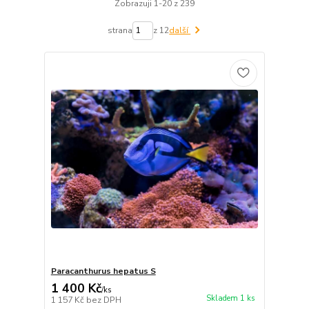
Zobrazuji 1-20 z 239
strana
z 12
další
Paracanthurus hepatus S
1 400 Kč
/
ks
Skladem 1 ks
1 157 Kč
bez DPH