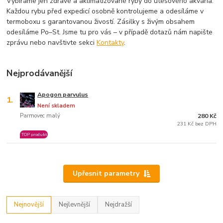
Vybíráme jen zdravé a aklimatizované ryby do útesového akvária.
Každou rybu před expedicí osobně kontrolujeme a odesíláme v
termoboxu s garantovanou živostí. Zásilky s živým obsahem
odesíláme Po–St. Jsme tu pro vás – v případě dotazů nám napište
zprávu nebo navštivte sekci
Kontakty
.
Nejprodávanější
Apogon parvulus
1.
Není skladem
Parmovec malý
280 Kč
231 Kč bez DPH
TOP produkt
Upřesnit parametry
Nejnovější
Nejlevnější
Nejdražší