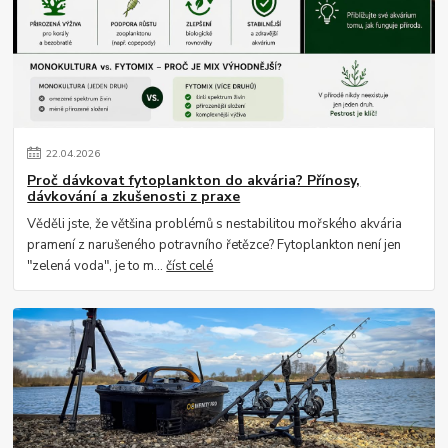
22
.
04
.
2026
Proč dávkovat fytoplankton do akvária? Přínosy,
dávkování a zkušenosti z praxe
Věděli jste, že většina problémů s nestabilitou mořského akvária
pramení z narušeného potravního řetězce? Fytoplankton není jen
"zelená voda", je to m...
číst celé