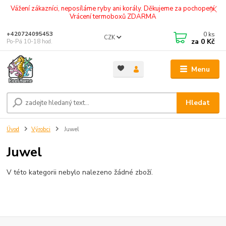
Vážení zákazníci, neposíláme ryby ani korály. Děkujeme za pochopení.
Vrácení termoboxů ZDARMA
0
ks
+420724095453
CZK
za
0 Kč
Po-Pá 10-18 hod.
Menu
Hledat
Úvod
Výrobci
Juwel
Juwel
V této kategorii nebylo nalezeno žádné zboží.