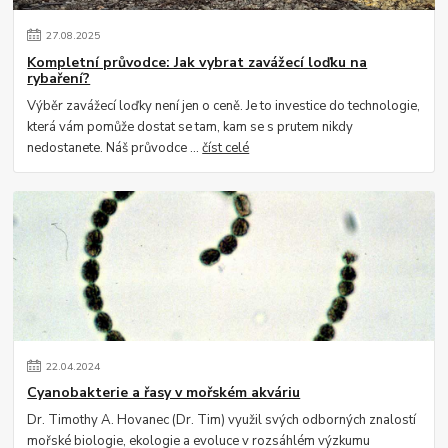
27
.
08
.
2025
Kompletní průvodce: Jak vybrat zavážecí loďku na
rybaření?
Výběr zavážecí loďky není jen o ceně. Je to investice do technologie,
která vám pomůže dostat se tam, kam se s prutem nikdy
nedostanete. Náš průvodce ...
číst celé
22
.
04
.
2024
Cyanobakterie a řasy v mořském akváriu
Dr. Timothy A. Hovanec (Dr. Tim) využil svých odborných znalostí
mořské biologie, ekologie a evoluce v rozsáhlém výzkumu