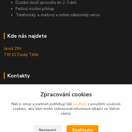
Dodání zboží zpravidla do 2-3 dnů
Pečlivý osobní přístup
Telefonický, e-mailový a online zákaznický servis
Kde nás najdete
Jasná 294
735 62 Český Těšín
Kontakty
Michal Zamarski
+420724095453
Zpracování cookies
Po-Pá 10-18 hod.
Náš e-shop a partneři potřebují Váš
souhlas
s použitím souborů
cookies, aby Vám mohli zobrazovat informace týkající se Vašich
info@reefhome.cz
zájmů.
Souhlasím
Nastavení