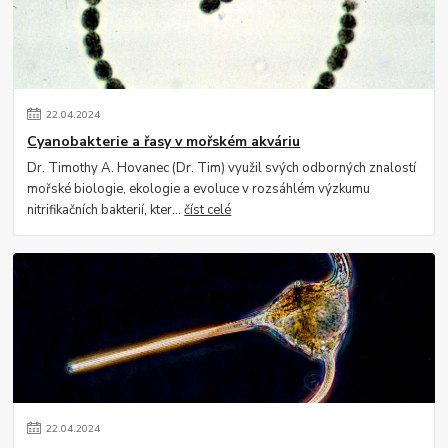
22
.
04
.
2024
Cyanobakterie a řasy v mořském akváriu
Dr. Timothy A. Hovanec (Dr. Tim) využil svých odborných znalostí
mořské biologie, ekologie a evoluce v rozsáhlém výzkumu
nitrifikačních bakterií, kter...
číst celé
22
.
04
.
2024