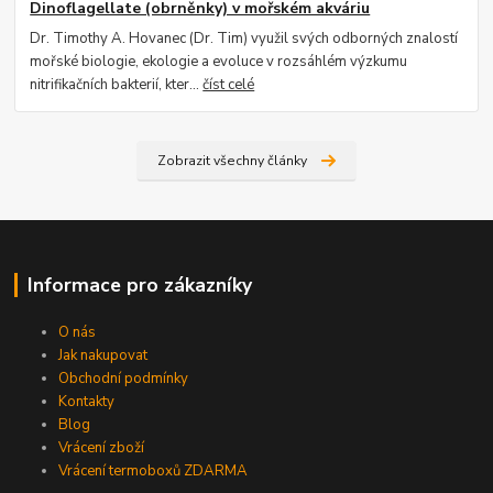
Dinoflagellate (obrněnky) v mořském akváriu
Dr. Timothy A. Hovanec (Dr. Tim) využil svých odborných znalostí
mořské biologie, ekologie a evoluce v rozsáhlém výzkumu
nitrifikačních bakterií, kter...
číst celé
Zobrazit všechny články
Informace pro zákazníky
O nás
Jak nakupovat
Obchodní podmínky
Kontakty
Blog
Vrácení zboží
Vrácení termoboxů ZDARMA