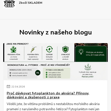
Zboží SKLADEM
Novinky z našeho blogu
22
.
04
.
2026
Proč dávkovat fytoplankton do akvária? Přínosy,
dávkování a zkušenosti z praxe
Věděli jste, že většina problémů s nestabilitou mořského akvária
pramení z narušeného potravního řetězce? Fytoplankton není jen