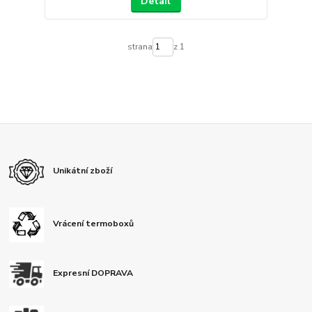
Detail
strana
z 1
Unikátní zboží
Vrácení termoboxů
Expresní DOPRAVA