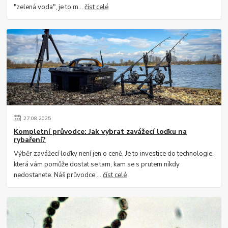
"zelená voda", je to m...
číst celé
27
.
08
.
2025
Kompletní průvodce: Jak vybrat zavážecí loďku na
rybaření?
Výběr zavážecí loďky není jen o ceně. Je to investice do technologie,
která vám pomůže dostat se tam, kam se s prutem nikdy
nedostanete. Náš průvodce ...
číst celé