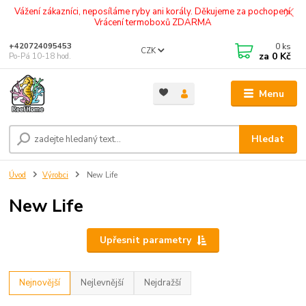
Vážení zákazníci, neposíláme ryby ani korály. Děkujeme za pochopení.
Vrácení termoboxů ZDARMA
0
ks
+420724095453
CZK
za
0 Kč
Po-Pá 10-18 hod.
Menu
Hledat
Úvod
Výrobci
New Life
New Life
Upřesnit parametry
Nejnovější
Nejlevnější
Nejdražší