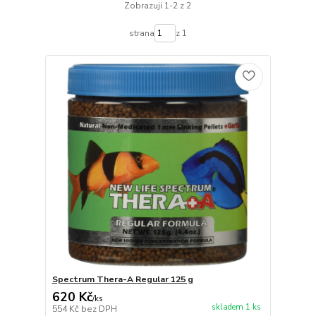
Zobrazuji 1-2 z 2
strana
z 1
Spectrum Thera-A Regular 125 g
620 Kč
/
ks
skladem 1 ks
554 Kč
bez DPH