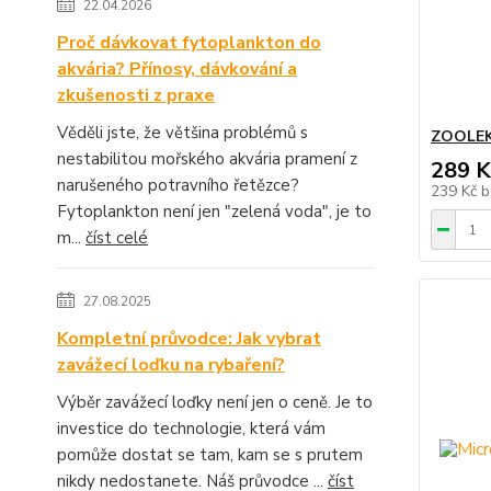
22.04.2026
Proč dávkovat fytoplankton do
akvária? Přínosy, dávkování a
zkušenosti z praxe
Věděli jste, že většina problémů s
ZOOLEK
nestabilitou mořského akvária pramení z
289 K
narušeného potravního řetězce?
239 Kč
b
Fytoplankton není jen "zelená voda", je to
m...
číst celé
27.08.2025
Kompletní průvodce: Jak vybrat
zavážecí loďku na rybaření?
Výběr zavážecí loďky není jen o ceně. Je to
investice do technologie, která vám
pomůže dostat se tam, kam se s prutem
nikdy nedostanete. Náš průvodce ...
číst