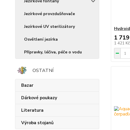
Jezírkové fontány
Jezírkové provzdušňovače
Jezírkové UV sterilizátory
Hydroid
1 719
Osvětlení jezírka
1 421 K
Přípravky, léčiva, péče o vodu
OSTATNÍ
Bazar
Dárkové poukazy
Literatura
Výroba stojanů