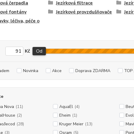
ková čerpadla
Jezírková filtrace
Jezí
kové fontány
Jezírkové provzdušňovače
Jezí
avky, léčiva, péče o
Kč
Od
adem
Novinka
Akce
Doprava ZDARMA
TOP 
ce
a Nova
(11)
AquaEl
(4)
Beu
alHouse
(2)
Eheim
(1)
Evol
ao/Jecod
(28)
Kruger Meier
(13)
Mavi
se
(3)
Osram
(5)
Pon