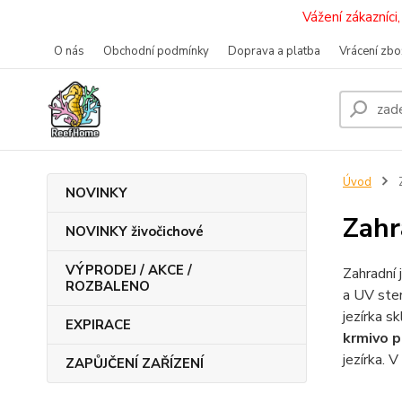
Vážení zákazníc
O nás
Obchodní podmínky
Doprava a platba
Vrácení zbo
Úvod
Z
NOVINKY
Zahr
NOVINKY živočichové
VÝPRODEJ / AKCE /
Zahradní 
ROZBALENO
a UV ster
jezírka s
EXPIRACE
krmivo p
jezírka. 
ZAPŮJČENÍ ZAŘÍZENÍ