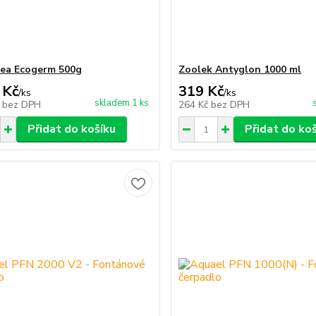
ea Ecogerm 500g
Zoolek Antyglon 1000 ml
 Kč
319 Kč
/
ks
/
ks
skladem 1 ks
č
bez DPH
264 Kč
bez DPH
Přidat do košíku
Přidat do ko