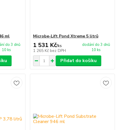
46 ml
Microbe-Lift Pond Xtreme 5 litrů
1 531 Kč
ní do 3 dnů
dodání do 3 dnů
/
ks
10 ks
10 ks
1 265 Kč
bez DPH
šíku
Přidat do košíku