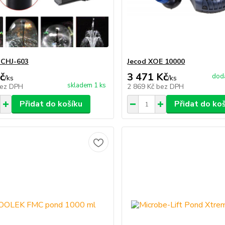
 CHJ-603
Jecod XOE 10000
č
3 471 Kč
dodá
/
ks
/
ks
skladem 1 ks
ez DPH
2 869 Kč
bez DPH
Přidat do košíku
Přidat do ko