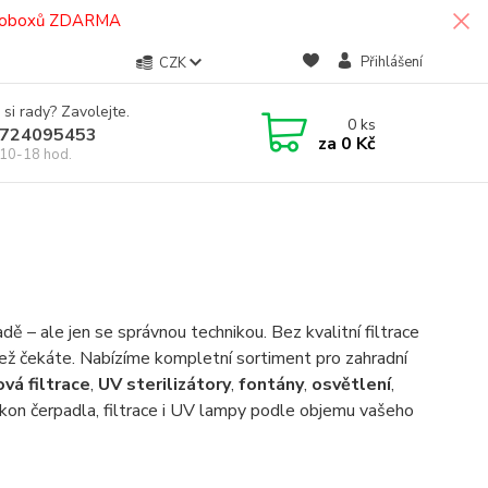
termoboxů ZDARMA
Přihlášení
CZK
 si rady? Zavolejte.
0
ks
724095453
za
0 Kč
10-18 hod.
dě – ale jen se správnou technikou. Bez kvalitní filtrace
 než čekáte. Nabízíme kompletní sortiment pro zahradní
vá filtrace
,
UV sterilizátory
,
fontány
,
osvětlení
,
on čerpadla, filtrace i UV lampy podle objemu vašeho