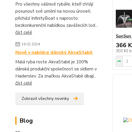
Pro všechny vášnivé rybáře, kteří chtějí
posunout své umění na novou úroveň,
přichází InfinityBoat s naprosto
bezkonkurenční nabídkou zavážecích lod...
číst celé
SunSun
366 K
16.02.2024
302 Kč
b
Nově v nabídce dánský AkvaStabil
Malá ryba roste AkvaStabil je 100%
dánská produkční společnost se sídlem v
Haderslev. Za značkou AkvaStabil dbají...
číst celé
Zobrazit všechny novinky
Blog