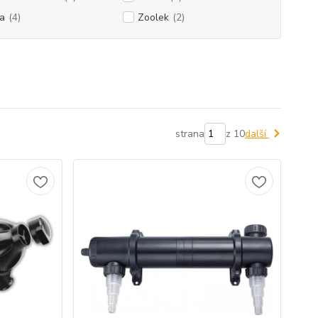
a
(4)
Zoolek
(2)
strana
z 10
další