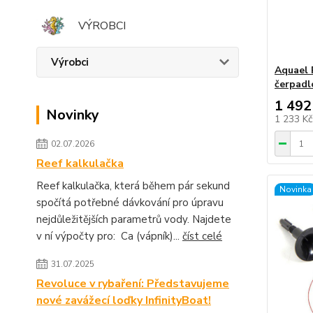
VÝROBCI
Výrobci
Aquael 
čerpadl
1 492
Novinky
1 233 K
02.07.2026
Reef kalkulačka
Reef kalkulačka, která během pár sekund
Novinka
spočítá potřebné dávkování pro úpravu
nejdůležitějších parametrů vody. Najdete
v ní výpočty pro: Ca (vápník)...
číst celé
31.07.2025
Revoluce v rybaření: Představujeme
nové zavážecí loďky InfinityBoat!