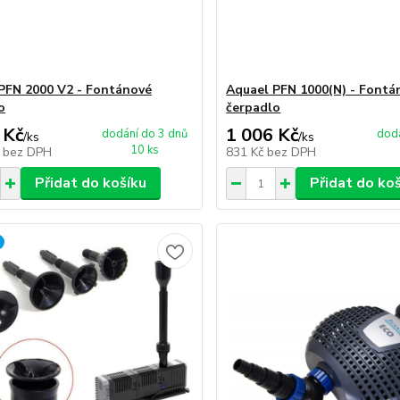
PFN 2000 V2 - Fontánové
Aquael PFN 1000(N) - Fontá
o
čerpadlo
 Kč
1 006 Kč
dodání do 3 dnů
dodá
/
ks
/
ks
10 ks
č
bez DPH
831 Kč
bez DPH
Přidat do košíku
Přidat do ko