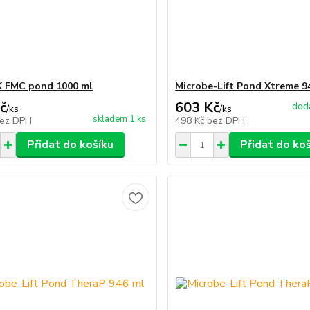
 FMC pond 1000 ml
Microbe-Lift Pond Xtreme 9
č
603 Kč
dodá
/
ks
/
ks
skladem 1 ks
ez DPH
498 Kč
bez DPH
Přidat do košíku
Přidat do ko