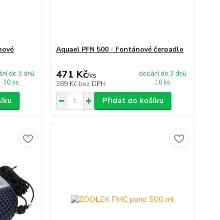
nové
Aquael PFN 500 - Fontánové čerpadlo
471 Kč
ní do 3 dnů
dodání do 3 dnů
/
ks
10 ks
10 ks
389 Kč
bez DPH
šíku
Přidat do košíku