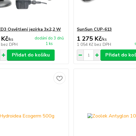
D3 Osvětlení jezírka 3x2,2 W
SunSun CUP-613
 Kč
1 275 Kč
dodání do 3 dnů
/
ks
/
ks
1 ks
č
bez DPH
1 054 Kč
bez DPH
Přidat do košíku
Přidat do ko