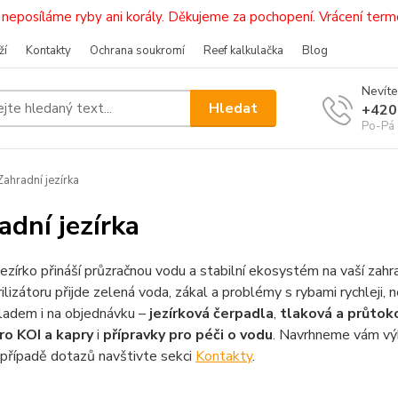
i, neposíláme ryby ani korály. Děkujeme za pochopení. Vrácení 
ží
Kontakty
Ochrana soukromí
Reef kalkulačka
Blog
Nevíte
Hledat
+420
Po-Pá 
ahradní jezírka
adní jezírka
jezírko přináší průzračnou vodu a stabilní ekosystém na vaší zahra
ilizátoru přijde zelená voda, zákal a problémy s rybami rychleji,
kladem i na objednávku –
jezírková čerpadla
,
tlaková a průtoko
ro KOI a kapry
i
přípravky pro péči o vodu
. Navrhneme vám výk
V případě dotazů navštivte sekci
Kontakty
.