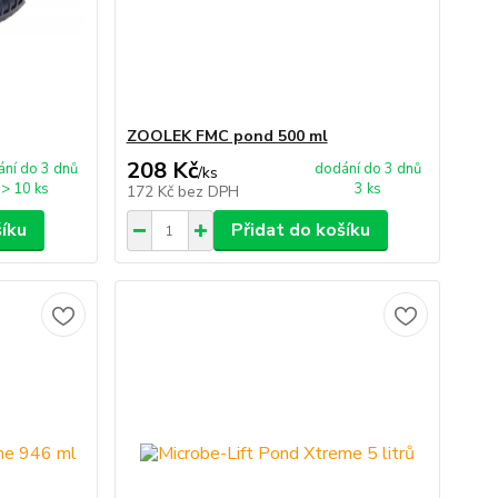
ZOOLEK FMC pond 500 ml
208 Kč
ní do 3 dnů
dodání do 3 dnů
/
ks
> 10 ks
3 ks
172 Kč
bez DPH
šíku
Přidat do košíku