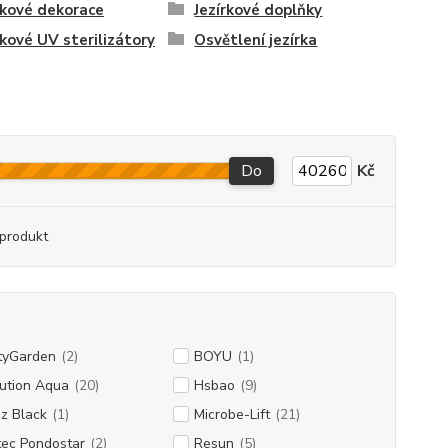
rkové dekorace
Jezírkové doplňky
rkové UV sterilizátory
Osvětlení jezírka
Do
Kč
produkt
tyGarden
(2)
BOYU
(1)
ution Aqua
(20)
Hsbao
(9)
z Black
(1)
Microbe-Lift
(21)
tec Pondostar
(2)
Resun
(5)