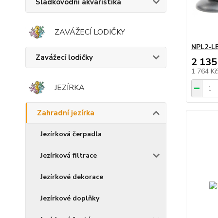
Sladkovodní akvaristika
ZAVÁŽECÍ LODIČKY
NPL2-LE
Zavážecí lodičky
2 135
1 764 K
JEZÍRKA
Zahradní jezírka
Jezírková čerpadla
Jezírková filtrace
Jezírkové dekorace
Jezírkové doplňky