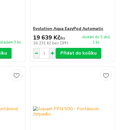
Evolution Aqua EazyPod Automatic
19 639 Kč
dodání do 5 dnů
/
ks
skladem 3 ks
1 ks
16 231 Kč
bez DPH
šíku
Přidat do košíku