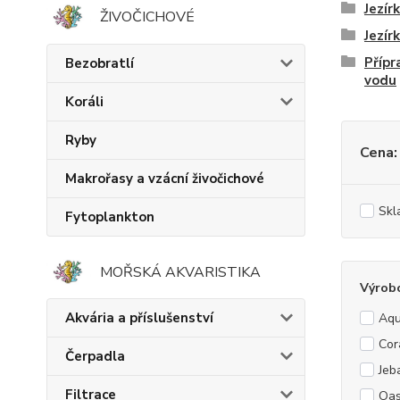
Jezír
ŽIVOČICHOVÉ
Jezír
Přípr
Bezobratlí
vodu
Koráli
Ryby
Cena:
Makrořasy a vzácní živočichové
Skl
Fytoplankton
MOŘSKÁ AKVARISTIKA
Výrob
Akvária a příslušenství
Aqu
Cor
Čerpadla
Jeb
Filtrace
Oa