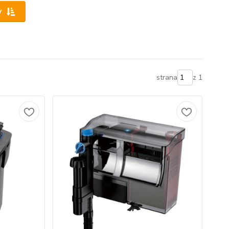
y
strana
z 1