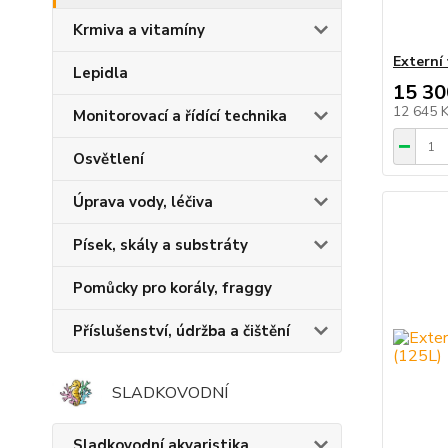
Krmiva a vitamíny
Externí 
Lepidla
15 30
12 645 
Monitorovací a řídící technika
Osvětlení
Úprava vody, léčiva
Písek, skály a substráty
Pomůcky pro korály, fraggy
Příslušenství, údržba a čištění
SLADKOVODNÍ
Sladkovodní akvaristika