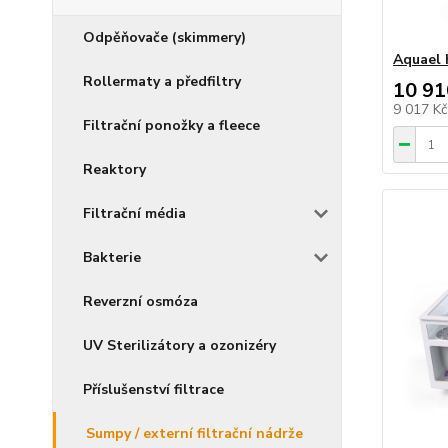
Odpěňovače (skimmery)
Aquael
Rollermaty a předfiltry
10 91
9 017 K
Filtrační ponožky a fleece
Reaktory
Filtrační média
Bakterie
Reverzní osmóza
UV Sterilizátory a ozonizéry
Příslušenství filtrace
Sumpy / externí filtrační nádrže