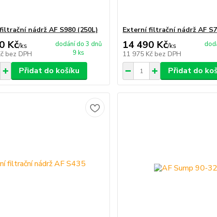
filtrační nádrž AF S980 (250L)
Externí filtrační nádrž AF S
0 Kč
14 490 Kč
dodání do 3 dnů
dodá
/
ks
/
ks
9 ks
Kč
bez DPH
11 975 Kč
bez DPH
Přidat do košíku
Přidat do ko