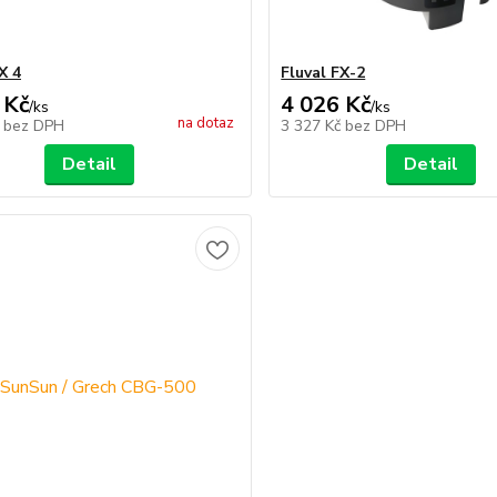
X 4
Fluval FX-2
 Kč
4 026 Kč
/
ks
/
ks
na dotaz
č
bez DPH
3 327 Kč
bez DPH
Detail
Detail