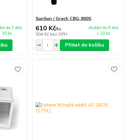
SunSun / Grech CBG-800S
610 Kč
ní do 3 dnů
dodání do 5 dnů
/
ks
10 ks
> 10 ks
504 Kč
bez DPH
šíku
Přidat do košíku