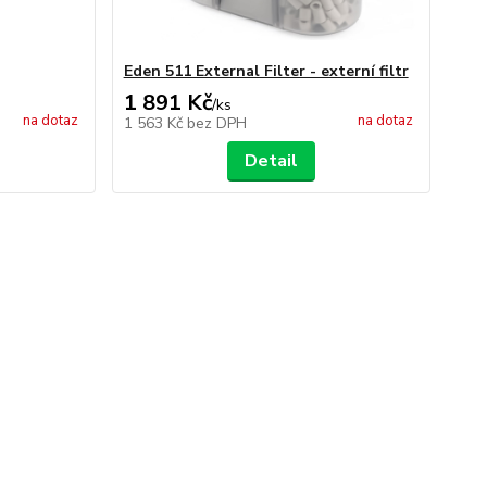
Eden 511 External Filter - externí filtr
1 891 Kč
/
ks
na dotaz
na dotaz
1 563 Kč
bez DPH
Detail