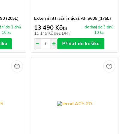
790 (205L)
Externí filtrační nádrž AF S605 (175L)
13 490 Kč
ní do 3 dnů
dodání do 3 dnů
/
ks
10 ks
10 ks
11 149 Kč
bez DPH
šíku
Přidat do košíku