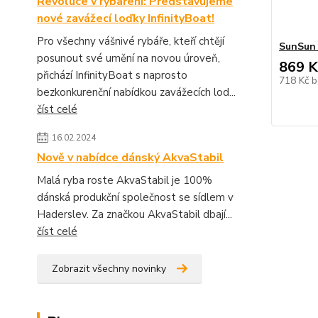
Revoluce v rybaření: Představujeme
nové zavážecí loďky InfinityBoat!
Pro všechny vášnivé rybáře, kteří chtějí
SunSun 
posunout své umění na novou úroveň,
869 K
přichází InfinityBoat s naprosto
718 Kč
b
bezkonkurenční nabídkou zavážecích lod...
číst celé
16.02.2024
Nově v nabídce dánský AkvaStabil
Malá ryba roste AkvaStabil je 100%
dánská produkční společnost se sídlem v
Haderslev. Za značkou AkvaStabil dbají...
číst celé
Zobrazit všechny novinky