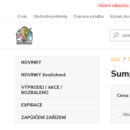
Vážení zákazníc
O nás
Obchodní podmínky
Doprava a platba
Vrácení zbo
Úvod
F
NOVINKY
Sump
NOVINKY živočichové
VÝPRODEJ / AKCE /
ROZBALENO
Cena:
EXPIRACE
Skl
ZAPŮJČENÍ ZAŘÍZENÍ