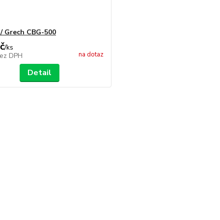
/ Grech CBG-500
č
/
ks
na dotaz
ez DPH
Detail