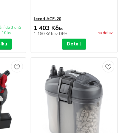
Jecod ACF-20
1 403 Kč
ní do 3 dnů
/
ks
10 ks
na dotaz
1 160 Kč
bez DPH
šíku
Detail