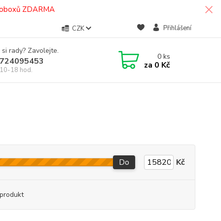
termoboxů ZDARMA
Přihlášení
CZK
 si rady? Zavolejte.
0
ks
724095453
za
0 Kč
10-18 hod.
Do
Kč
produkt