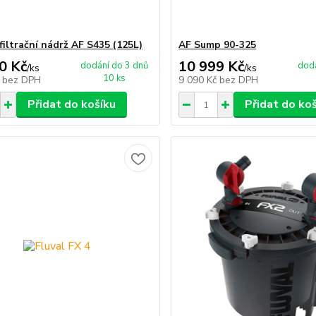
filtrační nádrž AF S435 (125L)
AF Sump 90-325
0 Kč
10 999 Kč
dodání do 3 dnů
dodá
/
ks
/
ks
10 ks
č
bez DPH
9 090 Kč
bez DPH
Přidat do košíku
Přidat do ko