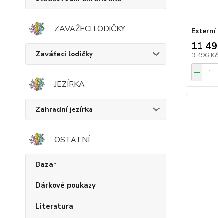
ZAVÁŽECÍ LODIČKY
Externí 
11 49
Zavážecí lodičky
9 496 K
JEZÍRKA
Zahradní jezírka
OSTATNÍ
Bazar
Dárkové poukazy
Literatura