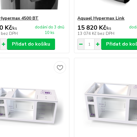
 Hypermax 4500 BT
Aquael Hypermax Link
0 Kč
15 820 Kč
dodání do 3 dnů
dodá
/
ks
/
ks
10 ks
č
bez DPH
13 074 Kč
bez DPH
Přidat do košíku
Přidat do ko