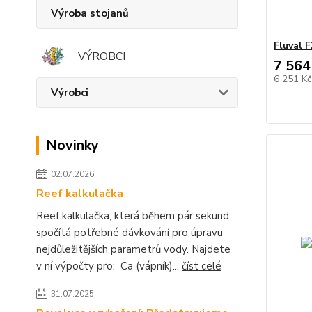
Výroba stojanů
Fluval F
VÝROBCI
7 564
6 251 K
Výrobci
Novinky
02.07.2026
Reef kalkulačka
Reef kalkulačka, která během pár sekund
spočítá potřebné dávkování pro úpravu
nejdůležitějších parametrů vody. Najdete
v ní výpočty pro: Ca (vápník)...
číst celé
31.07.2025