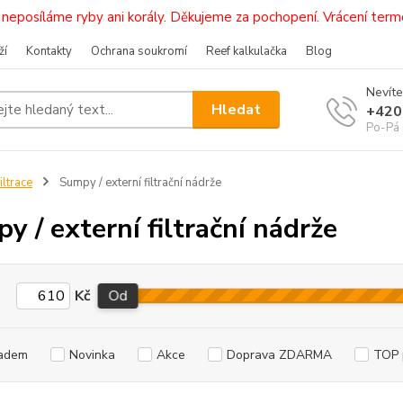
i, neposíláme ryby ani korály. Děkujeme za pochopení. Vrácení 
ží
Kontakty
Ochrana soukromí
Reef kalkulačka
Blog
Nevíte
Hledat
+420
Po-Pá 
iltrace
Sumpy / externí filtrační nádrže
y / externí filtrační nádrže
Kč
Od
adem
Novinka
Akce
Doprava ZDARMA
TOP 