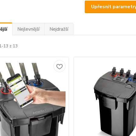
Upřesnit parametr
ější
Nejlevnější
Nejdražší
1-13 z 13