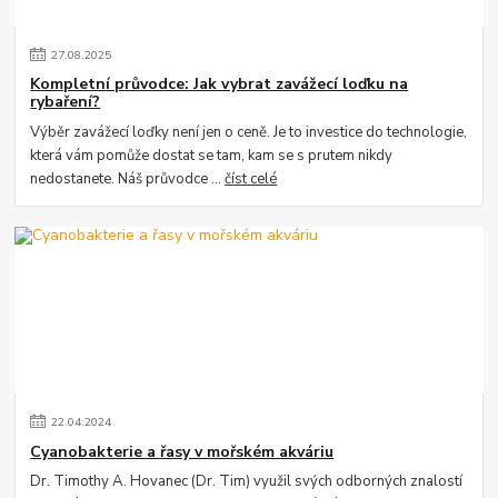
27
.
08
.
2025
Kompletní průvodce: Jak vybrat zavážecí loďku na
rybaření?
Výběr zavážecí loďky není jen o ceně. Je to investice do technologie,
která vám pomůže dostat se tam, kam se s prutem nikdy
nedostanete. Náš průvodce ...
číst celé
22
.
04
.
2024
Cyanobakterie a řasy v mořském akváriu
Dr. Timothy A. Hovanec (Dr. Tim) využil svých odborných znalostí