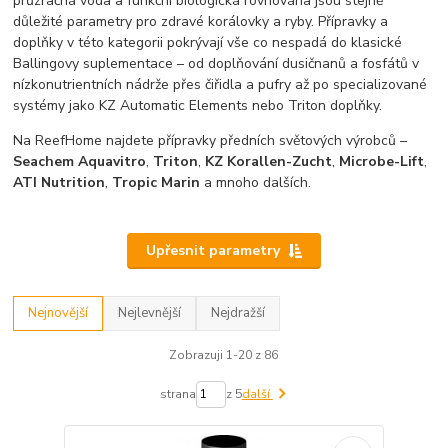
průzračná voda a funkční biologická rovnováha jsou stejně
důležité parametry pro zdravé korálovky a ryby. Přípravky a
doplňky v této kategorii pokrývají vše co nespadá do klasické
Ballingovy suplementace – od doplňování dusičnanů a fosfátů v
nízkonutrientních nádrže přes čiřidla a pufry až po specializované
systémy jako KZ Automatic Elements nebo Triton doplňky.
Na ReefHome najdete přípravky předních světových výrobců –
Seachem Aquavitro
,
Triton
,
KZ Korallen-Zucht
,
Microbe-Lift
,
ATI Nutrition
,
Tropic Marin
a mnoho dalších.
Upřesnit parametry
Nejnovější
Nejlevnější
Nejdražší
Zobrazuji 1-20 z 86
strana
z 5
další