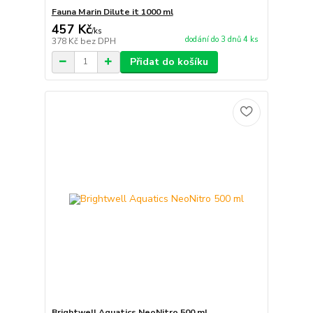
Fauna Marin Dilute it 1000 ml
457 Kč
/
ks
dodání do 3 dnů 4 ks
378 Kč
bez DPH
Přidat do košíku
Brightwell Aquatics NeoNitro 500 ml