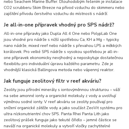
nebo Seachem Marine Buffer. Dlouhodobým řešením je instalace
CO2 scrubberu Skim Breeze na přívod vzduchu do skimmeru nebo
zajištění přívodu čerstvého vzduchu do místnosti s nádrží.
Je all-in-one přípravek vhodný pro SPS nádrž?
All-in-one přípravky jako Dupla All 4 One nebo PolypLab One
jsou vhodné pro nádrže s nižší spotřebou Ca, KH a Mg – typicky
nano nádrže, mixed reef nebo nádrže s převahou LPS a měkkých
korálovek. Pro velké SPS nádrže s vysokou spotřebou je all-in-
one přípravek ekonomicky nevýhodný a neposkytuje dostatečnou
flexibilitu pro individuální úpravu každého parametru. Zde je
vhodnější klasická Ballingova metoda nebo vápenný reaktor.
Jak funguje zeolitový filtr v reef akváriu?
Zeolity jsou přírodní minerály s iontovýměnnou strukturou – váží
na sebe amonné ionty a organické molekuly z vody a uvolňují
výměnou sodné ionty. V reef akváriu se zeolity používají pro
snížení organické zátěže vody a jako součást ZeoVit systému pro
ultra nízkonutrientní chov SPS. Panta Rhei Panta Lith jako
zeolitový prášek funguje jako tekuté čiřidlo – jemné částice se
naváží na organické molekuly a vytvoří vločky zachytitelné