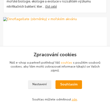
mořské biologie, ekologie a evoluce v rozsáhlém výzkumu
nitrifikačních bakterií, kter...
číst celé
Zpracování cookies
22
.
04
.
2024
Náš e-shop a partneři potřebují Váš
souhlas
s použitím souborů
Dinoflagellate (obrněnky) v mořském akváriu
cookies, aby Vám mohli zobrazovat informace týkající se Vašich
zájmů.
Dr. Timothy A. Hovanec (Dr. Tim) využil svých odborných znalostí
mořské biologie, ekologie a evoluce v rozsáhlém výzkumu
nitrifikačních bakterií, kter...
číst celé
Souhlasím
Nastavení
Souhlas můžete odmítnout
zde
.
Zobrazit všechny články