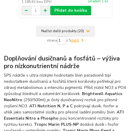
skladem 1 ks
1 185 Kč
bez DPH
Přidat do košíku
Načíst další produkty (20)
strana
z 5
další
Doplňování dusičnanů a fosfátů – výživa
pro nízkonutrientní nádrže
SPS nádrže s ultra nízkými hodnotami živin paradoxně trpí
nedostatkem dusičnanů a fosfátů které korálovky potřebují pro
zdravý metabolismus a intenzitu pigmentů. Příliš nízké NO3 a PO4
způsobují blednutí a odumírání korálovek.
Brightwell Aquatics
NeoNitro
(250/500ml) je čistý dusičnanový roztok pro přesné
zvýšení NO3.
ATI Nutrition N, P a C
pokrývají dusík, fosfor a
uhlík jako samostatné složky pro přesné ladění poměru živin.
ATI
Essentials Nitro a Phospho
jsou koncentrované roztoky pro
rychlou korekci.
Tropic Marin PLUS-NP
dodává dusík i fosfor
současně v optimálním poměru.
Tropic Marin Phos-Feed a