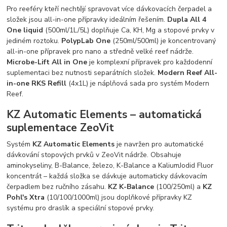
Pro reeféry kteří nechtějí spravovat více dávkovacích čerpadel a
složek jsou all-in-one přípravky ideálním řešením.
Dupla All 4
One liquid
(500ml/1L/5L) doplňuje Ca, KH, Mg a stopové prvky v
jediném roztoku.
PolypLab One
(250ml/500ml) je koncentrovaný
all-in-one přípravek pro nano a středně velké reef nádrže.
Microbe-Lift All in One
je komplexní přípravek pro každodenní
suplementaci bez nutnosti separátních složek.
Modern Reef All-
in-one RKS Refill
(4x1L) je náplňová sada pro systém Modern
Reef.
KZ Automatic Elements – automatická
suplementace ZeoVit
Systém
KZ Automatic Elements
je navržen pro automatické
dávkování stopových prvků v ZeoVit nádrže. Obsahuje
aminokyseliny, B-Balance, železo, K-Balance a KaliumJodid Fluor
koncentrát – každá složka se dávkuje automaticky dávkovacím
čerpadlem bez ručního zásahu.
KZ K-Balance
(100/250ml) a
KZ
Pohl's Xtra
(10/100/1000ml) jsou doplňkové přípravky KZ
systému pro draslík a speciální stopové prvky.