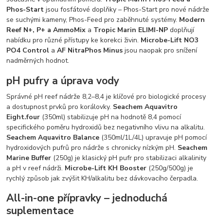
Phos-Start
jsou fosfátové doplňky – Phos-Start pro nové nádrže
se suchými kameny, Phos-Feed pro zaběhnuté systémy.
Modern
Reef N+, P+ a AmmoMix
a
Tropic Marin ELIMI-NP
doplňují
nabídku pro různé přístupy ke korekci živin.
Microbe-Lift NO3
PO4 Control
a
AF NitraPhos Minus
jsou naopak pro snížení
nadměrných hodnot.
pH pufry a úprava vody
Správné pH reef nádrže 8,2–8,4 je klíčové pro biologické procesy
a dostupnost prvků pro korálovky.
Seachem Aquavitro
Eight.four
(350ml) stabilizuje pH na hodnotě 8,4 pomocí
specifického poměru hydroxidů bez negativního vlivu na alkalitu.
Seachem Aquavitro Balance
(350ml/1L/4L) upravuje pH pomocí
hydroxidových pufrů pro nádrže s chronicky nízkým pH.
Seachem
Marine Buffer
(250g) je klasický pH pufr pro stabilizaci alkalinity
a pH v reef nádrži.
Microbe-Lift KH Booster
(250g/500g) je
rychlý způsob jak zvýšit KH/alkalitu bez dávkovacího čerpadla.
All-in-one přípravky – jednoduchá
suplementace