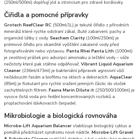
(250ml/500ml) doplňují jód a stroncium pro zdravé korálovky.
Čiřidla a pomocné přípravky
Grotech ReefClear RC
(500ml/1L) je tekuté čiřidlo z přírodních
minerálů které rychle odstraní zákal, žluté zabarvení, pachy a
organické látky z vody.
Seachem Clarity
(100ml/250ml) je
prémiové čiřidlo pro okamžité vyčištění zakalené vody před
fotografováním nebo výstavou.
Panta Rhei Panta Lith
(1000ml)
je zeolitový prášek pro adsorpci amoniaku a leštění vody – váže
nečistoty které pak stáhne odpěňovač.
Vibrant Liquid Aquarium
Cleaner
(236ml/473ml) je bakteriální přípravek agresivní vůči
nežádoucím řasám a biofilmu na sklech a dekoracích.
AquaClear
(85ml) je flokulant pro rychlé sražení jemných částic do vloček
zachytitelných filtrem.
Fauna Marin Dilute it
(250/500/1000ml) je
vysoce čistá voda pro ředění koncentrovaných roztoků a
proplachování dávkovacích čerpadel.
Mikrobiologie a biologická rovnováha
Microbe-Lift Aquarium Balancer
stabilizuje biologický cyklus a
pomáhá předcházet syndromu nové nádrže.
Microbe-Lift Gravel
& Substrate Cleaner
rozkládá detritus a kal v písku bez nutnosti