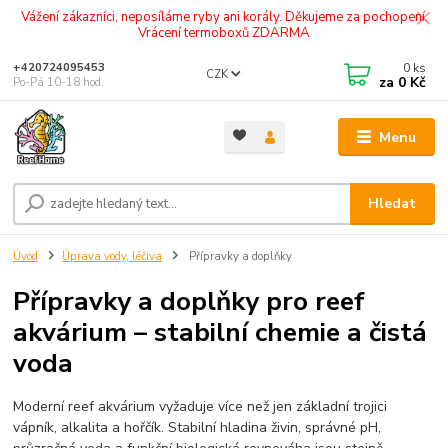
Vážení zákazníci, neposíláme ryby ani korály. Děkujeme za pochopení.
Vrácení termoboxů ZDARMA
0
ks
+420724095453
CZK
za
0 Kč
Po-Pá 10-18 hod.
Menu
Hledat
Úvod
Úprava vody, léčiva
Přípravky a doplňky
Přípravky a doplňky pro reef
akvárium – stabilní chemie a čistá
voda
Moderní reef akvárium vyžaduje více než jen základní trojici
vápník, alkalita a hořčík. Stabilní hladina živin, správné pH,