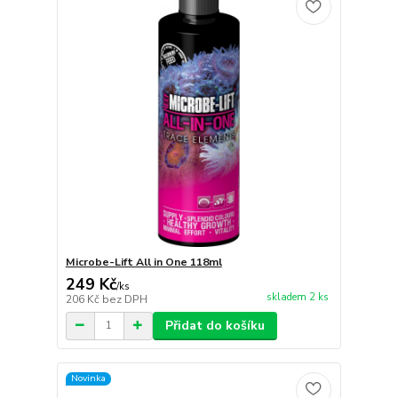
Microbe-Lift All in One 118ml
249 Kč
/
ks
skladem 2 ks
206 Kč
bez DPH
Přidat do košíku
Novinka