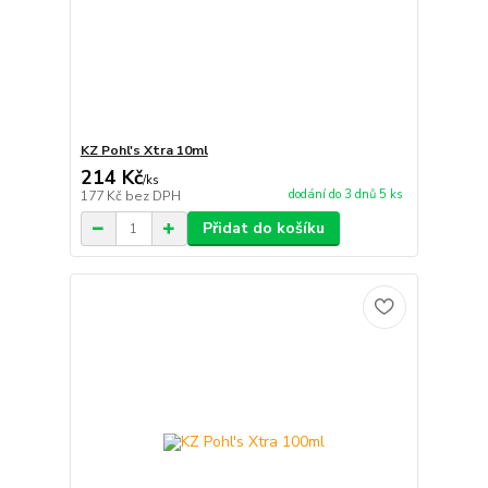
KZ Pohl's Xtra 10ml
214 Kč
/
ks
dodání do 3 dnů 5 ks
177 Kč
bez DPH
Přidat do košíku