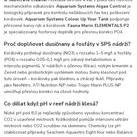
mechanického odkalování.
Aquarium Systems Algae Control
je
biologický přípravek pro kontrolu nežádoucích řas bez poškození
korálovek.
Aquarium Systems Colour Up Your Tank
podporuje
přirozené barvy ryb a korálovek.
Fauna Marin ELEMENTALS P2
je specializovaný fosforový doplněk pro přesnou korekci PO4.
Proč doplňovat dusičnany a fosfáty v SPS nádrži?
Korálovky potřebují dusičnany (NO3) v rozsahu 1–5 mg/l a fosfáty
(PO4) v rozsahu 0,05–0,1 mg/l pro zdravý metabolismus a
intenzitu pigmentů. V nádržích s účinnou filtrací, nízkým krmením a
Zeovit nebo probiotickým systémem mohou živiny klesnout pod
tuto úroveň – korálovky pak blednou a ztrácejí tkáň. Přípravky
jako NeoNitro, ATI Nutrition N/P nebo Tropic Marin PLUS-NP
umožňují přesnou korekci na cílové hodnoty.
Co dělat když pH v reef nádrži klesá?
Nízké pH pod 8,0 je nejčastěji způsobeno vysokou koncentrací
CO2 v uzavřené místnosti. Krátkodobě pomůže intenzivní větrání
místnosti nebo CO2 scrubber na skimmeru. Chemicky lze pH
stabilizovat přípravky Seachem Aquavitro Eight.four nebo Balance