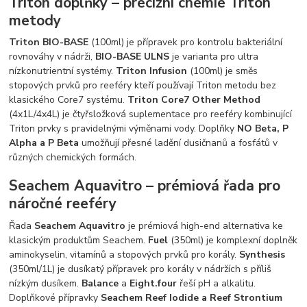
Triton doplňky – precizní chemie Triton
metody
Triton BIO-BASE
(100ml) je přípravek pro kontrolu bakteriální
rovnováhy v nádrži,
BIO-BASE ULNS
je varianta pro ultra
nízkonutrientní systémy.
Triton Infusion
(100ml) je směs
stopových prvků pro reeféry kteří používají Triton metodu bez
klasického Core7 systému.
Triton Core7 Other Method
(4x1L/4x4L) je čtyřsložková suplementace pro reeféry kombinující
Triton prvky s pravidelnými výměnami vody. Doplňky
NO Beta, P
Alpha a P Beta
umožňují přesné ladění dusičnanů a fosfátů v
různých chemických formách.
Seachem Aquavitro – prémiová řada pro
náročné reeféry
Řada
Seachem Aquavitro
je prémiová high-end alternativa ke
klasickým produktům Seachem.
Fuel
(350ml) je komplexní doplněk
aminokyselin, vitamínů a stopových prvků pro korály.
Synthesis
(350ml/1L) je dusíkatý přípravek pro korály v nádržích s příliš
nízkým dusíkem.
Balance
a
Eight.four
řeší pH a alkalitu.
Doplňkové přípravky
Seachem Reef Iodide a Reef Strontium