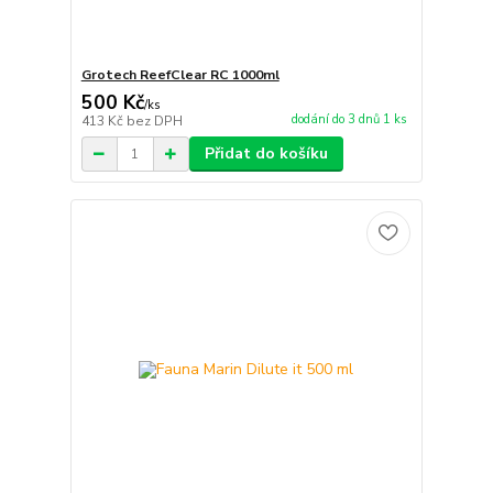
Grotech ReefClear RC 1000ml
500 Kč
/
ks
dodání do 3 dnů 1 ks
413 Kč
bez DPH
Přidat do košíku