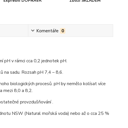
Expresní DOPRAVA
Zboží SKLADEM
Komentáře
0
ní pH v rámci cca 0,2 jednotek pH.
tů na sadu. Rozsah pH 7,4 – 8,6.
noho biologických procesů. pH by nemělo kolísat více
 mezi 8,0 a 8,2.
edostatečné provzdušňování .
hodnotu NSW (Natural mořská voda) nebo až o cca 25 %