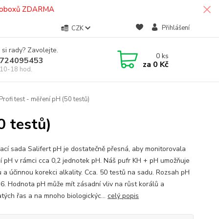
termoboxů ZDARMA
Přihlášení
CZK
 si rady? Zavolejte.
0
ks
724095453
za
0 Kč
10-18 hod.
Profi test - měření pH (50 testů)
0 testů)
ací sada Salifert pH je dostatečně přesná, aby monitorovala
ní pH v rámci cca 0,2 jednotek pH. Náš pufr KH + pH umožňuje
u a účinnou korekci alkality. Cca. 50 testů na sadu. Rozsah pH
8,6. Hodnota pH může mít zásadní vliv na růst korálů a
tých řas a na mnoho biologickýc...
celý popis