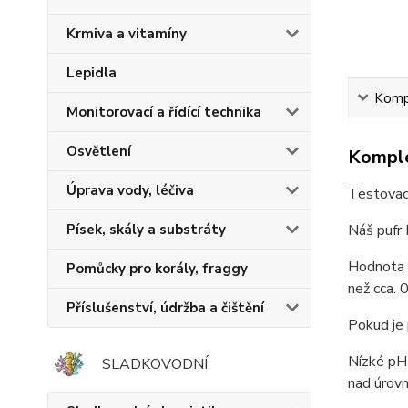
Krmiva a vitamíny
Lepidla
Kompl
Monitorovací a řídící technika
Osvětlení
Komple
Úprava vody, léčiva
Testovací
Náš pufr 
Písek, skály a substráty
Hodnota p
Pomůcky pro korály, fraggy
než cca. 
Příslušenství, údržba a čištění
Pokud je 
Nízké pH
SLADKOVODNÍ
nad úrov