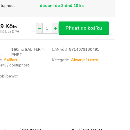
tupnost
dodání do 3 dnů 10 ks
9 Kč
/
ks
Přidat do košíku
 Kč
bez DPH
160ma SALIFERT-
EAN kód:
8714079130491
u:
PHPT
e:
Salifert
Kategorie:
Akvarijní testy
cenu / dostupnost
oblíbených