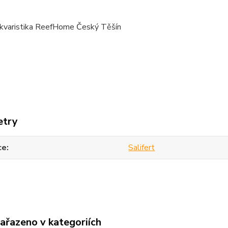
kvaristika ReefHome Český Těšín
etry
ce
Salifert
zařazeno v kategoriích