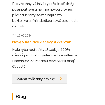
Pro všechny vášnivé rybáře, kteří chtějí
posunout své umění na novou úroveň,
přichází InfinityBoat s naprosto
bezkonkurenční nabídkou zavážecích lod...
číst celé
16.02.2024
Nově v nabídce dánský AkvaStabil
Malá ryba roste AkvaStabil je 100%
dánská produkční společnost se sídlem v
Haderslev. Za značkou AkvaStabil dbají...
číst celé
Zobrazit všechny novinky
Blog