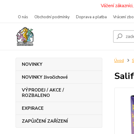
Vážení zákazníc
O nás
Obchodní podmínky
Doprava a platba
Vrácení zbo
Úvod
S
NOVINKY
Sali
NOVINKY živočichové
VÝPRODEJ / AKCE /
ROZBALENO
EXPIRACE
ZAPŮJČENÍ ZAŘÍZENÍ