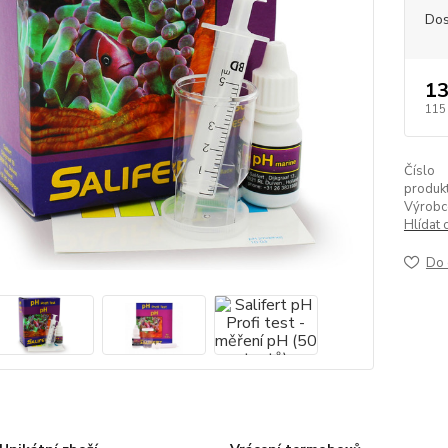
Dos
13
115
Číslo
produkt
Výrobc
Hlídat 
Do 