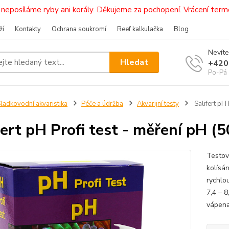
i, neposíláme ryby ani korály. Děkujeme za pochopení. Vrácení 
ží
Kontakty
Ochrana soukromí
Reef kalkulačka
Blog
Nevíte
Hledat
+420
Po-Pá 
ladkovodní akvaristika
Péče a údržba
Akvarijní testy
Salifert pH 
fert pH Profi test - měření pH (5
Testov
kolísá
rychlo
7,4 – 
vápena