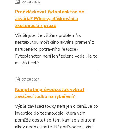
22.04.2026
Proč dávkovat fytoplankton do
akvária? Přínosy, dávkování a
zkušenosti z praxe
Věděli jste, že většina problémů s
nestabilitou mořského akvária pramení z
narušeného potravního řetězce?
Fytoplankton není jen "zelená voda", je to
m...
číst celé
27.08.2025
Kompletní průvodce: Jak vybrat
zavážecí loďku na rybaření?
Výběr zavážecí loďky není jen o ceně. Je to
investice do technologie, která vám
pomůže dostat se tam, kam se s prutem
nikdy nedostanete. Náš průvodce ...
číst