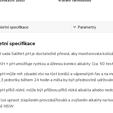
Unikátní zboží
Vrácení termoboxů
etní specifikace
Parametry
tní specifikace
 sada Salifert pH je dostatečně přesná, aby monitorovala kolísá
KH + pH umožňuje rychlou a účinnou korekci alkality. Cca. 50 tes
H může mít zásadní vliv na růst korálů a vápenatých řas a na m
0,3 jednotky během 24 hodin a měla by být přednostně udržována
pH příliš nízké, může být příčinou příliš nízká alkalita a/nebo n
 lze upravit zlepšením provzdušňování a zvýšením alkality na 
ně NSW.