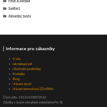
Péče a údržba
Salifert
Akvarijní testy
Informace pro zákazníky
O nás
Jak nakupovat
Obchodní podmínky
Kontakty
Blog
Vrácení zboží
Vrácení termoboxů ZDARMA
Číslo účtu: 2102143300/2010
Zásilky s živým obsahem odesíláme Po-St