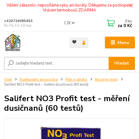
Vážení zákazníci, neposíláme ryby ani korály. Děkujeme za pochopení.
Vrácení termoboxů ZDARMA
0
ks
+420724095453
CZK
za
0 Kč
Po-Pá 10-18 hod.
Menu
Hledat
Úvod
Sladkovodní akvaristika
Péče a údržba
Akvarijní testy
Salifert NO3 Profit test - měření dusičnanů (60 testů)
Salifert NO3 Profit test - měření
dusičnanů (60 testů)