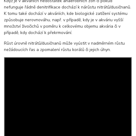
Když je v akváriích nedostatek anaerobních zón či pokud
nefunguje řádně denitrifikace dochází k nárůstu nitrátů/dusičnanů.
K tomu také dochází v akváriích, kde biologické zatížení systému
způsobuje nerovnováhu, např. v případě, kdy je v akváriu vyšší
množství živočichů v poměru k celkovému objemu akvária či v
případě, kdy dochází k překrmování.
Růst úrovně nitrátů/dusičnanů může vyústit v nadměrném růstu
nežádoucích řas a zpomalení růstu korálů či jejich úhyn.