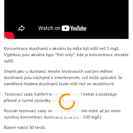
Koncentrace dusičnanů v akváriu by měla být nižší než 1 mg/L.
Vyjímkou jsou akvária typu "fish only", kde je koncentrace obvykle
vyšší.
Stejně jako u dusitanů, mnoho testovacích sad pro měření
dusičnanů jsou náchylné k interferencím, což může způsobit, že
naměřená hladina dusičnanů bude nižší než ve skutečnosti.
Testovací sada Salifert touto interferencí netrpí a poskytuje
přesné a rychlé výsledky během 3 minut...
Rozsah testovací sady se pohybuje od velmi nízké až po velmi
vysokou koncentraci dusičnanů (cca 0.2 - 100 mg/L).
Balení nabízí 50 testů