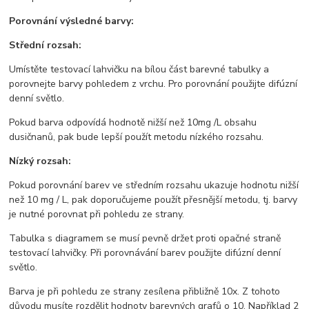
Porovnání výsledné barvy:
Střední rozsah:
Umístěte testovací lahvičku na bílou část barevné tabulky a
porovnejte barvy pohledem z vrchu. Pro porovnání použijte difúzní
denní světlo.
Pokud barva odpovídá hodnotě nižší než 10mg /L obsahu
dusičnanů, pak bude lepší použít metodu nízkého rozsahu.
Nízký rozsah:
Pokud porovnání barev ve středním rozsahu ukazuje hodnotu nižší
než 10 mg / L, pak doporučujeme použít přesnější metodu, tj. barvy
je nutné porovnat při pohledu ze strany.
Tabulka s diagramem se musí pevně držet proti opačné straně
testovací lahvičky. Při porovnávání barev použijte difúzní denní
světlo.
Barva je při pohledu ze strany zesílena přibližně 10x. Z tohoto
důvodu musíte rozdělit hodnoty barevných grafů o 10. Například 2