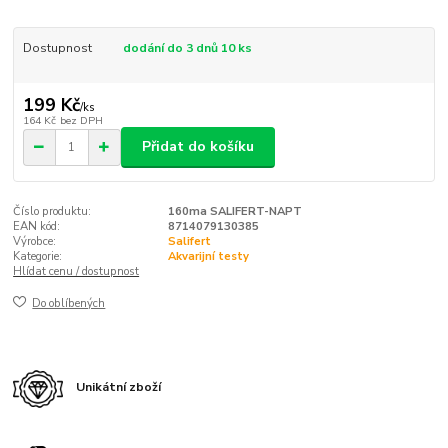
Dostupnost
dodání do 3 dnů 10 ks
199 Kč
/
ks
164 Kč
bez DPH
Přidat do košíku
Číslo produktu:
160ma SALIFERT-NAPT
EAN kód:
8714079130385
Výrobce:
Salifert
Kategorie:
Akvarijní testy
Hlídat cenu / dostupnost
Do oblíbených
Unikátní zboží