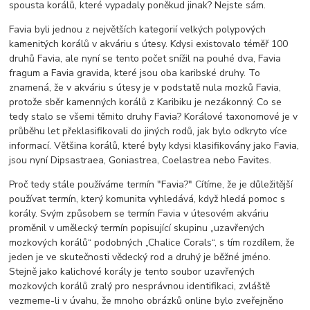
spousta korálů, které vypadaly poněkud jinak? Nejste sám.
Favia byli jednou z největších kategorií velkých polypových
kamenitých korálů v akváriu s útesy. Kdysi existovalo téměř 100
druhů Favia, ale nyní se tento počet snížil na pouhé dva, Favia
fragum a Favia gravida, které jsou oba karibské druhy. To
znamená, že v akváriu s útesy je v podstatě nula mozků Favia,
protože sběr kamenných korálů z Karibiku je nezákonný. Co se
tedy stalo se všemi těmito druhy Favia? Korálové taxonomové je v
průběhu let překlasifikovali do jiných rodů, jak bylo odkryto více
informací. Většina korálů, které byly kdysi klasifikovány jako Favia,
jsou nyní Dipsastraea, Goniastrea, Coelastrea nebo Favites.
Proč tedy stále používáme termín "Favia?" Cítíme, že je důležitější
používat termín, který komunita vyhledává, když hledá pomoc s
korály. Svým způsobem se termín Favia v útesovém akváriu
proměnil v umělecký termín popisující skupinu „uzavřených
mozkových korálů“ podobných „Chalice Corals“, s tím rozdílem, že
jeden je ve skutečnosti vědecký rod a druhý je běžné jméno.
Stejně jako kalichové korály je tento soubor uzavřených
mozkových korálů zralý pro nesprávnou identifikaci, zvláště
vezmeme-li v úvahu, že mnoho obrázků online bylo zveřejněno