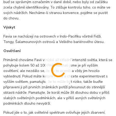
buď se správným označením v dané době, nebo byly od začátku
zcela chybně identifikovány. To ztěžuje kontrolu toho, co máte ve
svých nádržích. Necháme-li stranou konvence, pojďme se pustit
do chovu.
Výskyt
Favia se nacházejí na ostrovech v Indo-Pacifiku včetně Fidži,
Tongy, Šalamounových ostrovů a Velkého bariérového útesu.
Osvětlení
Primárně chováme Favii v nízké až střední intenzitě světla, která se
pohybuje kolem 50 až 100 PAR. Nechali jsme je při vyšším
osvětlení, ale nezdálo se, že by to ocenili a vždy jim hrozilo
vyblednutí. Pokud máte kolonii Favia a chcete experimentovat s
vyšším světlem, pamatujte, že to může být riziko, takže buďte
připraveni ji při prvních známkách potíží přesunout do stinnější
oblasti nádrže. Pamatujte, že korál může žít dlouhou dobu v příliš
slabých světelných podmínkách, ale v příliš asných světelných
podmínkách dlouho nevydrží.
Pokud jde o to, jak světelné spektrum ovlivňuje jejich zbarvení,