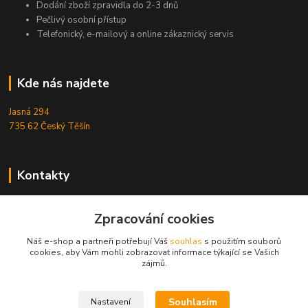
Dodání zboží zpravidla do 2-3 dnů
Pečlivý osobní přístup
Telefonický, e-mailový a online zákaznický servis
Kde nás najdete
Jasná 294
735 62 Český Těšín
Kontakty
Michal Zamarski
Zpracování cookies
+420724095453
Po-Pá 10-18 hod.
Náš e-shop a partneři potřebují Váš
souhlas
s použitím souborů
cookies, aby Vám mohli zobrazovat informace týkající se Vašich
info@reefhome.cz
zájmů.
Souhlasím
Nastavení