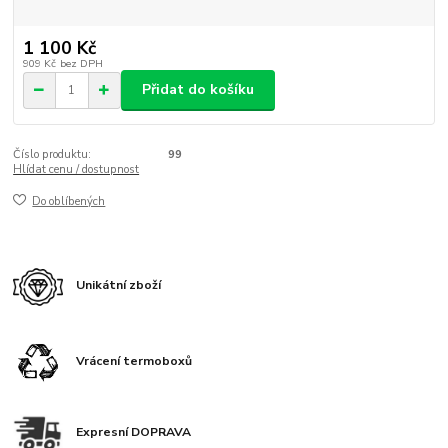
1 100 Kč
909 Kč
bez DPH
Přidat do košíku
Číslo produktu:
99
Hlídat cenu / dostupnost
Do oblíbených
Unikátní zboží
Vrácení termoboxů
Expresní DOPRAVA