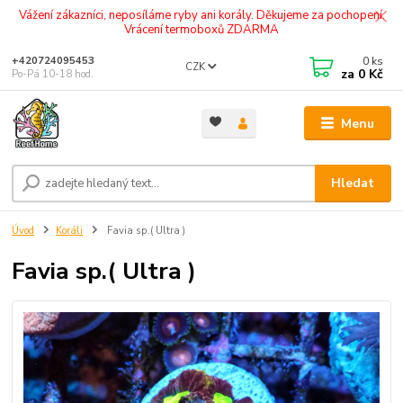
Vážení zákazníci, neposíláme ryby ani korály. Děkujeme za pochopení.
Vrácení termoboxů ZDARMA
0
ks
+420724095453
CZK
za
0 Kč
Po-Pá 10-18 hod.
Menu
Hledat
Úvod
Koráli
Favia sp.( Ultra )
Favia sp.( Ultra )