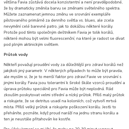
většina Favia zůstává docela konzistentní a není pravděpodobné,
že by dramaticky změnila barvu se změnami světelného spektra.
Můžete zaznamenat jemnou změnu ve srovnání exempláře
pěstovaného primárně za denního světla vs. blues, ale zcela
nevymění celé barevné patro, jak to dokážou některé korály.
Protože pod tímto společným deštníkem Favia je tolik korálů,
některé mohou být velmi fluorescenční, na které je radost se dívat
pod plným aktinickým světlem.
Průtok vody
Někteří považují proudění vody za důležitější pro zdraví korálů než
jakýkoli jiný parametr. V některých případech to může být pravda,
ale myslím si, že je to menší faktor pro zdraví Favie ve srovnání s
jinými korály. Favia jsou tolerantní k široké škále vzorců proudění a
úprava průtoku speciálně pro Favia může být neplodná. Rád
zkouším poskytovat velmi střední a nízký průtok. Příliš malý průtok
a riskujete, že se detritus usadí na koloniích, což vytvoří mrtvá
místa. Příliš velký průtok a riskujete poškození korálu. Jestli to
přeháníte, poznáte, když proud naráží na jednu stranu korálu a
ten je neustále přitahován ke kostře.