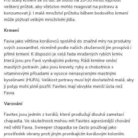
Pro účely krmení se mi líbí, že mohu na 20-30 minut vypnout
veškerý průtok, aby včelstvo mohlo reagovat na potravu a
konzumovat ji. I malé množství průtoku během bodového krmení
může plýtvat velkým množstvím jídla.
Krmení
Favia jako většina korálovců spoléhá do značné míry na produkty
svých zooxanthel, nicméně podle našich zkušeností jim prospívá i
přímé krmení. K dispozici je celá řada mražených rybích krmiv,
která jsou pro Favii vynikajícími pokrmy. Rádi krmíme směsí
masitých potravin, jako jsou krevety, ryby a chobotnice s
vitaminovými přísadami a vysoce nenasycenými mastnými
kyselinami (HUFA). Velikost potravy musí být dostatečně malá, aby
ji polyp mohl plně pozřít. Favites mají obvykle menší ústa než
Favia.
Varování
Favites jsou jedním z korálů, které prodlužují dlouhá zametací
chapadla. Ve skutečnosti mohou mít Favites agresivnější chování
než větší Favia. Sweeper chapadla se často používají jako
prostředek obrany proti jiným pronikajícím korálovým koloniím.