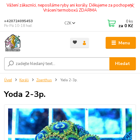
Vážení zákazníci, neposíláme ryby ani korály. Děkujeme za pochopení.
Vrácení termoboxů ZDARMA
0
ks
+420724095453
CZK
za
0 Kč
Po-Pá 10-18 hod.
Menu
Hledat
Úvod
Koráli
Zoanthus
Yoda 2-3p.
Yoda 2-3p.