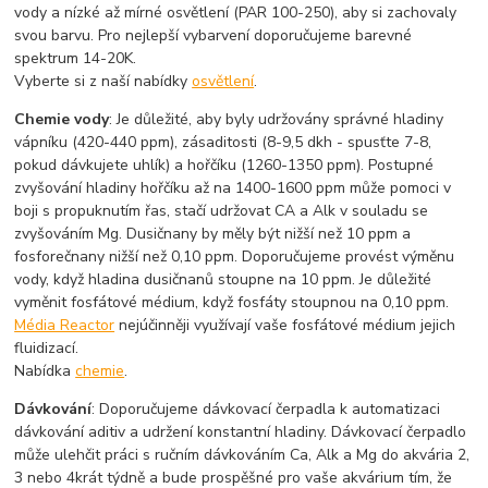
vody a nízké až mírné osvětlení (PAR 100-250), aby si zachovaly
svou barvu. Pro nejlepší vybarvení doporučujeme barevné
spektrum 14-20K.
Vyberte si z naší nabídky
osvětlení
.
Chemie vody
: Je důležité, aby byly udržovány správné hladiny
vápníku (420-440 ppm), zásaditosti (8-9,5 dkh - spusťte 7-8,
pokud dávkujete uhlík) a hořčíku (1260-1350 ppm). Postupné
zvyšování hladiny hořčíku až na 1400-1600 ppm může pomoci v
boji s propuknutím řas, stačí udržovat CA a Alk v souladu se
zvyšováním Mg. Dusičnany by měly být nižší než 10 ppm a
fosforečnany nižší než 0,10 ppm. Doporučujeme provést výměnu
vody, když hladina dusičnanů stoupne na 10 ppm. Je důležité
vyměnit fosfátové médium, když fosfáty stoupnou na 0,10 ppm.
Média Reactor
nejúčinněji využívají vaše fosfátové médium jejich
fluidizací.
Nabídka
chemie
.
Dávkování
: Doporučujeme dávkovací čerpadla k automatizaci
dávkování aditiv a udržení konstantní hladiny. Dávkovací čerpadlo
může ulehčit práci s ručním dávkováním Ca, Alk a Mg do akvária 2,
3 nebo 4krát týdně a bude prospěšné pro vaše akvárium tím, že