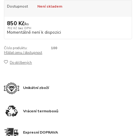
Dostupnost
Není skladem
850 Kč
/
ks
702 Kč
bez DPH
Momentálně není k dispozici
Číslo produktu:
100
Hlídat cenu / dostupnost
Do oblíbených
Unikátní zboží
Vrácení termoboxů
Expresní DOPRAVA