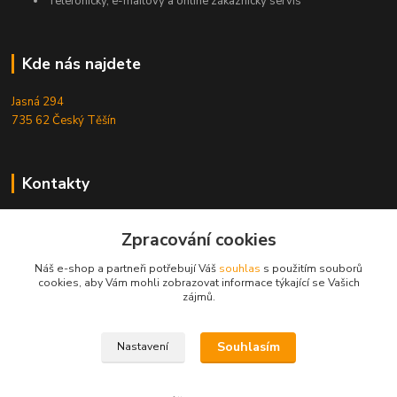
Telefonický, e-mailový a online zákaznický servis
Kde nás najdete
Jasná 294
735 62 Český Těšín
Kontakty
Michal Zamarski
Zpracování cookies
+420724095453
Po-Pá 10-18 hod.
Náš e-shop a partneři potřebují Váš
souhlas
s použitím souborů
cookies, aby Vám mohli zobrazovat informace týkající se Vašich
info@reefhome.cz
zájmů.
Souhlasím
Nastavení