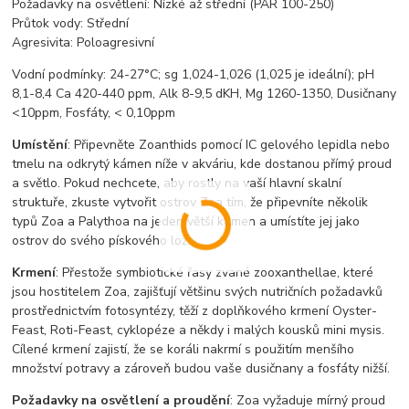
Požadavky na osvětlení: Nízké až střední (PAR 100-250)
Průtok vody: Střední
Agresivita: Poloagresivní
Vodní podmínky: 24-27°C; sg 1,024-1,026 (1,025 je ideální); pH
8,1-8,4 Ca 420-440 ppm, Alk 8-9,5 dKH, Mg 1260-1350, Dusičnany
<10ppm, Fosfáty, < 0,10ppm
Umístění
: Připevněte Zoanthids pomocí IC gelového lepidla nebo
tmelu na odkrytý kámen níže v akváriu, kde dostanou přímý proud
a světlo. Pokud nechcete, aby rostly na vaší hlavní skalní
struktuře, zkuste vytvořit ostrov Zoa tím, že připevníte několik
typů Zoa a Palythoa na jeden větší kámen a umístíte jej jako
ostrov do svého pískového lože.
Krmení
: Přestože symbiotické řasy zvané zooxanthellae, které
jsou hostitelem Zoa, zajišťují většinu svých nutričních požadavků
prostřednictvím fotosyntézy, těží z doplňkového krmení Oyster-
Feast, Roti-Feast, cyklopéze a někdy i malých kousků mini mysis.
Cílené krmení zajistí, že se koráli nakrmí s použitím menšího
množství potravy a zároveň budou vaše dusičnany a fosfáty nižší.
Požadavky na osvětlení a proudění
: Zoa vyžaduje mírný proud