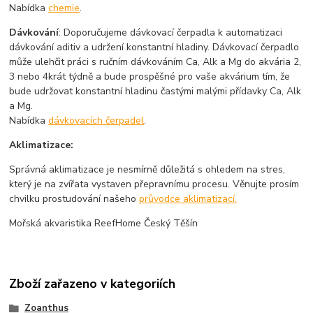
Nabídka
chemie
.
Dávkování
: Doporučujeme dávkovací čerpadla k automatizaci
dávkování aditiv a udržení konstantní hladiny. Dávkovací čerpadlo
může ulehčit práci s ručním dávkováním Ca, Alk a Mg do akvária 2,
3 nebo 4krát týdně a bude prospěšné pro vaše akvárium tím, že
bude udržovat konstantní hladinu častými malými přídavky Ca, Alk
a Mg.
Nabídka
dávkovacích čerpadel
.
Aklimatizace:
Správná aklimatizace je nesmírně důležitá s ohledem na stres,
který je na zvířata vystaven přepravnímu procesu. Věnujte prosím
chvilku prostudování našeho
průvodce aklimatizací.
Mořská akvaristika ReefHome Český Těšín
Zboží zařazeno v kategoriích
Zoanthus