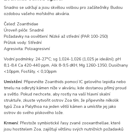
Snadno se udržují a jsou skvělou volbou pro začátečníky. Budou
ozdobou vašeho mořského akvária.
Čeleď: Zoanthidae
Úroveň péče: Snadné
Požadavky na osvětlení: Nízké až střední (PAR 100-250)
Průtok vody: Střední
Agresivita: Poloagresivní
Vodní podmínky: 24-27°C; sg 1,024-1,026 (1,025 je ideální); pH
8,1-8,4 Ca 420-440 ppm, Alk 8-9,5 dKH, Mg 1260-1350, Dusičnany
<10ppm, Fosfáty, < 0,10ppm
Umístění
: Připevněte Zoanthids pomocí IC gelového lepidla nebo
tmelu na odkrytý kámen níže v akváriu, kde dostanou přímý proud
a světlo. Pokud nechcete, aby rostly na vaší hlavní skalní
struktuře, zkuste vytvořit ostrov Zoa tím, že připevníte několik
typů Zoa a Palythoa na jeden větší kámen a umístíte jej jako
ostrov do svého pískového lože.
Krmení
: Přestože symbiotické řasy zvané zooxanthellae, které
jsou hostitelem Zoa, zajišťují většinu svých nutričních požadavků