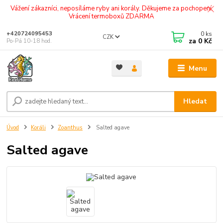
Vážení zákazníci, neposíláme ryby ani korály. Děkujeme za pochopení.
Vrácení termoboxů ZDARMA
0
ks
+420724095453
CZK
za
0 Kč
Po-Pá 10-18 hod.
Menu
Hledat
Úvod
Koráli
Zoanthus
Salted agave
Salted agave