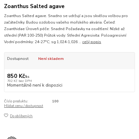
Zoanthus Salted agave
Zoanthus Salted agave. Snadno se udržují a jsou skvělou volbou pro
začátečníky. Budou ozdobou vašeho mořského akvária. Čeleď:
Zoanthidae Úroveň péče: Snadné Požadavky na osvětlení: Nízké až
střední (PAR 100-250) Průtok vody: Střední Agresivita: Poloagresivní
Vodní podmínky: 24-27°C; sg 1,024-1,026 ...
celý popis
Dostupnost
Není skladem
850 Kč
/
ks
702 Kč
bez DPH
Momentálně není k dispozici
Číslo produktu:
100
Hlídat cenu / dostupnost
Do oblíbených