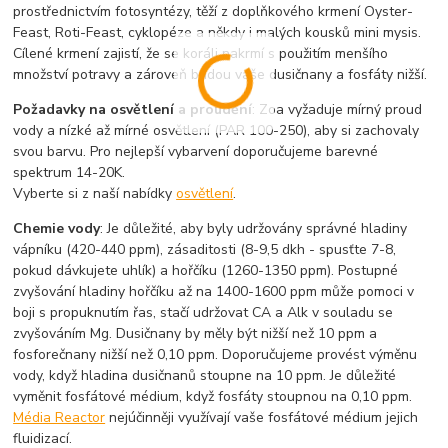
prostřednictvím fotosyntézy, těží z doplňkového krmení Oyster-
Feast, Roti-Feast, cyklopéze a někdy i malých kousků mini mysis.
Cílené krmení zajistí, že se koráli nakrmí s použitím menšího
množství potravy a zároveň budou vaše dusičnany a fosfáty nižší.
Požadavky na osvětlení a proudění
: Zoa vyžaduje mírný proud
vody a nízké až mírné osvětlení (PAR 100-250), aby si zachovaly
svou barvu. Pro nejlepší vybarvení doporučujeme barevné
spektrum 14-20K.
Vyberte si z naší nabídky
osvětlení
.
Chemie vody
: Je důležité, aby byly udržovány správné hladiny
vápníku (420-440 ppm), zásaditosti (8-9,5 dkh - spusťte 7-8,
pokud dávkujete uhlík) a hořčíku (1260-1350 ppm). Postupné
zvyšování hladiny hořčíku až na 1400-1600 ppm může pomoci v
boji s propuknutím řas, stačí udržovat CA a Alk v souladu se
zvyšováním Mg. Dusičnany by měly být nižší než 10 ppm a
fosforečnany nižší než 0,10 ppm. Doporučujeme provést výměnu
vody, když hladina dusičnanů stoupne na 10 ppm. Je důležité
vyměnit fosfátové médium, když fosfáty stoupnou na 0,10 ppm.
Média Reactor
nejúčinněji využívají vaše fosfátové médium jejich
fluidizací.