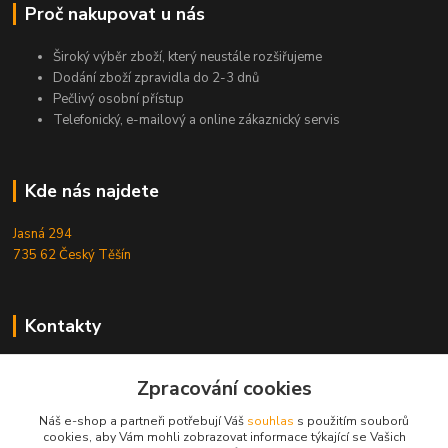
Proč nakupovat u nás
Široký výběr zboží, který neustále rozšiřujeme
Dodání zboží zpravidla do 2-3 dnů
Pečlivý osobní přístup
Telefonický, e-mailový a online zákaznický servis
Kde nás najdete
Jasná 294
735 62 Český Těšín
Kontakty
Michal Zamarski
Zpracování cookies
+420724095453
Po-Pá 10-18 hod.
Náš e-shop a partneři potřebují Váš
souhlas
s použitím souborů
cookies, aby Vám mohli zobrazovat informace týkající se Vašich
info@reefhome.cz