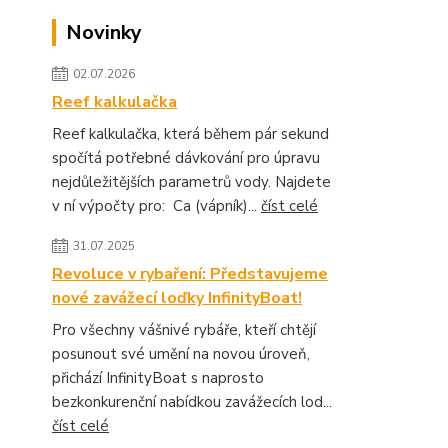
Novinky
02.07.2026
Reef kalkulačka
Reef kalkulačka, která během pár sekund
spočítá potřebné dávkování pro úpravu
nejdůležitějších parametrů vody. Najdete
v ní výpočty pro: Ca (vápník)...
číst celé
31.07.2025
Revoluce v rybaření: Představujeme
nové zavážecí loďky InfinityBoat!
Pro všechny vášnivé rybáře, kteří chtějí
posunout své umění na novou úroveň,
přichází InfinityBoat s naprosto
bezkonkurenční nabídkou zavážecích lod...
číst celé