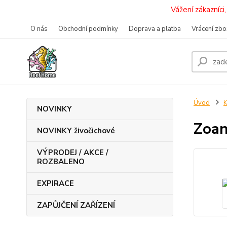
Vážení zákazníc
O nás
Obchodní podmínky
Doprava a platba
Vrácení zbo
Úvod
K
NOVINKY
Zoan
NOVINKY živočichové
VÝPRODEJ / AKCE /
ROZBALENO
EXPIRACE
ZAPŮJČENÍ ZAŘÍZENÍ