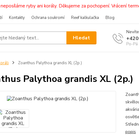
i, neposíláme ryby ani korály. Děkujeme za pochopení. Vrácení 
ží
Kontakty
Ochrana soukromí
Reef kalkulačka
Blog
Nevíte
Hledat
+420
Po-Pá 
oráli
Zoanthus Palythoa grandis XL (2p.)
thus Palythoa grandis XL (2p.)
Zoanth
skvělo
akvári
osvětl
Středn
popis