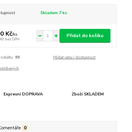
tupnost
Skladem 7 ks
0 Kč
/
ks
Přidat do košíku
 Kč
bez DPH
roduktu:
99
Hlídat cenu / dostupnost
oblíbených
Expresní DOPRAVA
Zboží SKLADEM
Komentáře
0