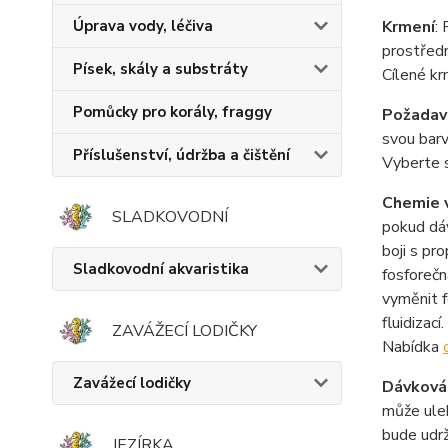
Krmení
:
Úprava vody, léčiva
prostředn
Písek, skály a substráty
Cílené kr
Pomůcky pro korály, fraggy
Požadavk
svou bar
Příslušenství, údržba a čištění
Vyberte s
Chemie 
SLADKOVODNÍ
pokud dá
boji s pr
Sladkovodní akvaristika
fosforečn
vyměnit 
fluidizací.
ZAVÁŽECÍ LODIČKY
Nabídka
Zavážecí lodičky
Dávková
může uleh
bude udrž
JEZÍRKA