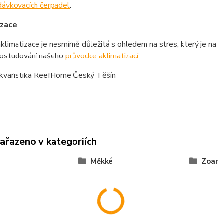
dávkovacích čerpadel
.
izace
klimatizace je nesmírně důležitá s ohledem na stres, který je n
prostudování našeho
průvodce aklimatizací
kvaristika ReefHome Český Těšín
zařazeno v kategoriích
i
Měkké
Zoa