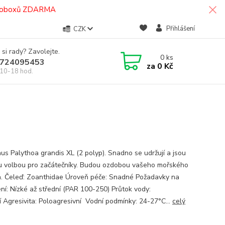
termoboxů ZDARMA
Přihlášení
CZK
 si rady? Zavolejte.
0
ks
724095453
za
0 Kč
10-18 hod.
us Palythoa grandis XL (2 polyp). Snadno se udržují a jsou
u volbou pro začátečníky. Budou ozdobou vašeho mořského
a. Čeleď: Zoanthidae Úroveň péče: Snadné Požadavky na
ení: Nízké až střední (PAR 100-250) Průtok vody:
í Agresivita: Poloagresivní Vodní podmínky: 24-27°C...
celý