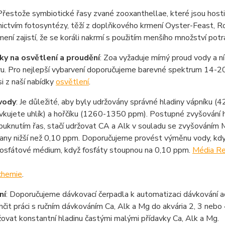
 Přestože symbiotické řasy zvané zooxanthellae, které jsou hostit
ictvím fotosyntézy, těží z doplňkového krmení Oyster-Feast, Ro
mení zajistí, že se koráli nakrmí s použitím menšího množství pot
y na osvětlení a proudění
: Zoa vyžaduje mírný proud vody a 
vu. Pro nejlepší vybarvení doporučujeme barevné spektrum 14-2
i z naší nabídky
osvětlení
.
vody
: Je důležité, aby byly udržovány správné hladiny vápníku (
vkujete uhlík) a hořčíku (1260-1350 ppm). Postupné zvyšování
opuknutím řas, stačí udržovat CA a Alk v souladu se zvyšováním 
any nižší než 0,10 ppm. Doporučujeme provést výměnu vody, kdy
fosfátové médium, když fosfáty stoupnou na 0,10 ppm.
Média Re
chemie
.
ní
: Doporučujeme dávkovací čerpadla k automatizaci dávkování ad
čit práci s ručním dávkováním Ca, Alk a Mg do akvária 2, 3 nebo
ovat konstantní hladinu častými malými přídavky Ca, Alk a Mg.