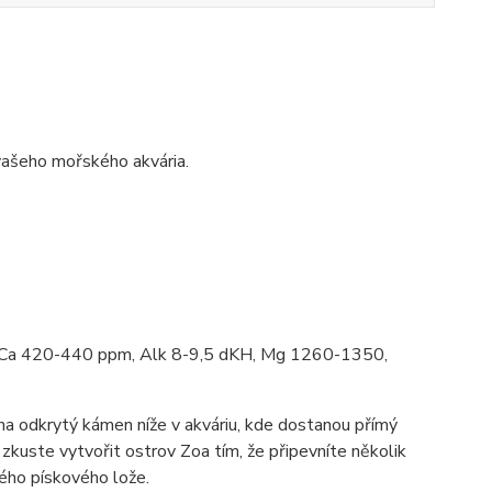
vašeho mořského akvária.
,4 Ca 420-440 ppm, Alk 8-9,5 dKH, Mg 1260-1350,
na odkrytý kámen níže v akváriu, kde dostanou přímý
 zkuste vytvořit ostrov Zoa tím, že připevníte několik
vého pískového lože.