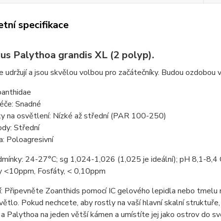
tní specifikace
us Palythoa grandis XL (2 polyp).
 udržují a jsou skvělou volbou pro začátečníky. Budou ozdobou 
oanthidae
éče: Snadné
y na osvětlení: Nízké až střední (PAR 100-250)
ody: Střední
a: Poloagresivní
dmínky: 24-27°C; sg 1,024-1,026 (1,025 je ideální); pH 8,1-8
y <10ppm, Fosfáty, < 0,10ppm
í
: Připevněte Zoanthids pomocí IC gelového lepidla nebo tmelu 
větlo. Pokud nechcete, aby rostly na vaší hlavní skalní struktuře,
a Palythoa na jeden větší kámen a umístíte jej jako ostrov do s