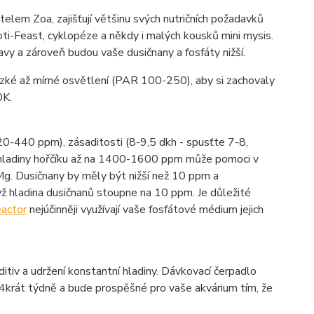
elem Zoa, zajišťují většinu svých nutričních požadavků
ti-Feast, cyklopéze a někdy i malých kousků mini mysis.
ravy a zároveň budou vaše dusičnany a fosfáty nižší.
nízké až mírné osvětlení (PAR 100-250), aby si zachovaly
0K.
420-440 ppm), zásaditosti (8-9,5 dkh - spusťte 7-8,
 hladiny hořčíku až na 1400-1600 ppm může pomoci v
Mg. Dusičnany by měly být nižší než 10 ppm a
ž hladina dusičnanů stoupne na 10 ppm. Je důležité
actor
nejúčinněji využívají vaše fosfátové médium jejich
itiv a udržení konstantní hladiny. Dávkovací čerpadlo
 4krát týdně a bude prospěšné pro vaše akvárium tím, že