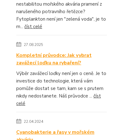
nestabilitou mořského akvária pramení z
narušeného potravního řetězce?
Fytoplankton není jen "zelená voda", je to
m...
číst celé
27.08.2025
Kompletní průvodce: Jak vybrat
zavážecí loďku na rybaření?
Výběr zavážecí loďky není jen o ceně. Je to
investice do technologie, která vám
pomůže dostat se tam, kam se s prutem
nikdy nedostanete. Náš průvodce ...
číst
celé
22.04.2024
Cyanobakterie a řasy v mořském
akváriu