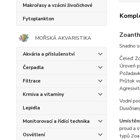
Makrořasy a vzácní živočichové
Komple
Fytoplankton
Zoanth
MOŘSKÁ AKVARISTIKA
Snadno se
Akvária a příslušenství
Čeleď: Z
Úroveň p
Čerpadla
Požadavk
Průtok v
Filtrace
Agresivit
Krmiva a vitamíny
Vodní po
Lepidla
Dusičnan
Umístěn
Monitorovací a řídící technika
proud a s
Osvětlení
typů Zoa 