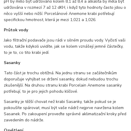
pH by mělo být udržováno kolem 8,1 až 8,4 a alkalita by měla být
udržována v rozmezí 7 až 12 dKH, i když tyto hodnoty často jdou o
něco vyšší nebo nižší. Porcelánové Anemone krabi potřebují
specifickou hmotnost, která je mezi 1,021 a 1,026.
Průtok vody
Jako filtrační podavače jsou rádi v silném proudu vody. Vyčistí vaši
vodu, takže kdykoli uvidíte, jak se kolem vznášejí jemné částečky,
to je to, co tito krabi jedí.
Sasanky
Tato část je trochu obtížná. Na jednu stranu se začátečníkům
doporučuje vyhýbat se držení sasanky, dokud nebudou trochu
zkušenější. Na druhou stranu krabi Porcelain Anemone sasanky
potřebují, to je pro jejich pohodu klíčové.
Sasanky je těžší chovat než krabi Sasanky, takže pokud se je
pokoušíte spárovat, musí být vaše nádrž nejprve navržena kolem
Sasanek. Po zakoupení proveďte správné aklimatizační kroky před
zavedením do nádrže.
Osvětlení