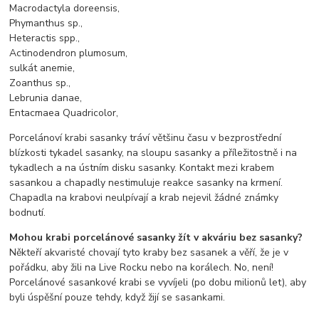
Macrodactyla doreensis,
Phymanthus sp.,
Heteractis spp.,
Actinodendron plumosum,
sulkát anemie,
Zoanthus sp.,
Lebrunia danae,
Entacmaea Quadricolor,
Porcelánoví krabi sasanky tráví většinu času v bezprostřední
blízkosti tykadel sasanky, na sloupu sasanky a příležitostně i na
tykadlech a na ústním disku sasanky. Kontakt mezi krabem
sasankou a chapadly nestimuluje reakce sasanky na krmení.
Chapadla na krabovi neulpívají a krab nejevil žádné známky
bodnutí.
Mohou krabi porcelánové sasanky žít v akváriu bez sasanky?
Někteří akvaristé chovají tyto kraby bez sasanek a věří, že je v
pořádku, aby žili na Live Rocku nebo na korálech. No, není!
Porcelánové sasankové krabi se vyvíjeli (po dobu milionů let), aby
byli úspěšní pouze tehdy, když žijí se sasankami.