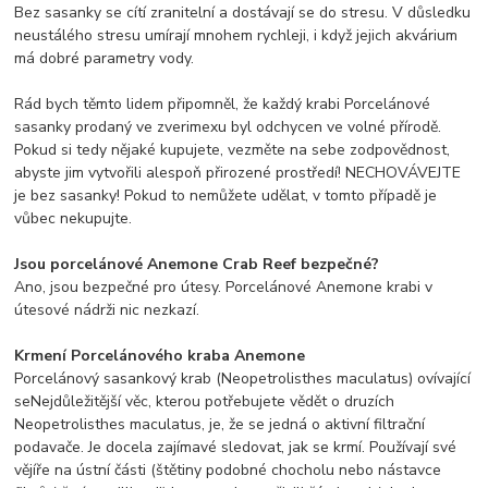
Bez sasanky se cítí zranitelní a dostávají se do stresu. V důsledku
neustálého stresu umírají mnohem rychleji, i když jejich akvárium
má dobré parametry vody.
Rád bych těmto lidem připomněl, že každý krabi Porcelánové
sasanky prodaný ve zverimexu byl odchycen ve volné přírodě.
Pokud si tedy nějaké kupujete, vezměte na sebe zodpovědnost,
abyste jim vytvořili alespoň přirozené prostředí! NECHOVÁVEJTE
je bez sasanky! Pokud to nemůžete udělat, v tomto případě je
vůbec nekupujte.
Jsou porcelánové Anemone Crab Reef bezpečné?
Ano, jsou bezpečné pro útesy. Porcelánové Anemone krabi v
útesové nádrži nic nezkazí.
Krmení Porcelánového kraba Anemone
Porcelánový sasankový krab (Neopetrolisthes maculatus) ovívající
seNejdůležitější věc, kterou potřebujete vědět o druzích
Neopetrolisthes maculatus, je, že se jedná o aktivní filtrační
podavače. Je docela zajímavé sledovat, jak se krmí. Používají své
vějíře na ústní části (štětiny podobné chocholu nebo nástavce