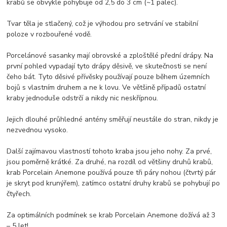
krabů se obvykle pohybuje od 2,5 do 3 cm (~1 palec).
Tvar těla je stlačený, což je výhodou pro setrvání ve stabilní
poloze v rozbouřené vodě.
Porcelánové sasanky mají obrovské a zploštělé přední drápy. Na
první pohled vypadají tyto drápy děsivě, ve skutečnosti se není
čeho bát. Tyto děsivé přívěsky používají pouze během územních
bojů s vlastním druhem a ne k lovu. Ve většině případů ostatní
kraby jednoduše odstrčí a nikdy nic neskřípnou.
Jejich dlouhé průhledné antény směřují neustále do stran, nikdy je
nezvednou vysoko.
Další zajímavou vlastností tohoto kraba jsou jeho nohy. Za prvé,
jsou poměrně krátké. Za druhé, na rozdíl od většiny druhů krabů,
krab Porcelain Anemone používá pouze tři páry nohou (čtvrtý pár
je skryt pod krunýřem), zatímco ostatní druhy krabů se pohybují po
čtyřech.
Za optimálních podmínek se krab Porcelain Anemone dožívá až 3
– 5 let!