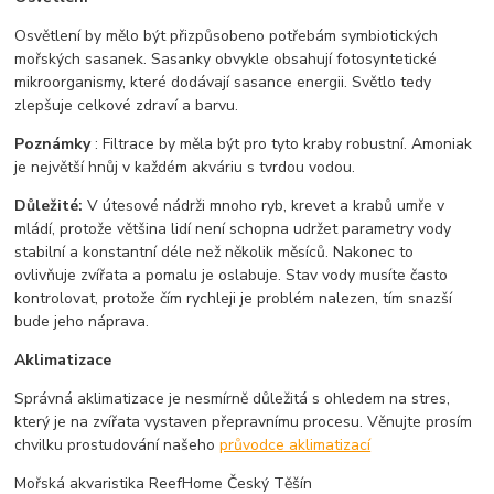
Osvětlení by mělo být přizpůsobeno potřebám symbiotických
mořských sasanek. Sasanky obvykle obsahují fotosyntetické
mikroorganismy, které dodávají sasance energii. Světlo tedy
zlepšuje celkové zdraví a barvu.
Poznámky
: Filtrace by měla být pro tyto kraby robustní. Amoniak
je největší hnůj v každém akváriu s tvrdou vodou.
Důležité:
V útesové nádrži mnoho ryb, krevet a krabů umře v
mládí, protože většina lidí není schopna udržet parametry vody
stabilní a konstantní déle než několik měsíců. Nakonec to
ovlivňuje zvířata a pomalu je oslabuje. Stav vody musíte často
kontrolovat, protože čím rychleji je problém nalezen, tím snazší
bude jeho náprava.
Aklimatizace
Správná aklimatizace je nesmírně důležitá s ohledem na stres,
který je na zvířata vystaven přepravnímu procesu. Věnujte prosím
chvilku prostudování našeho
průvodce aklimatizací
Mořská akvaristika ReefHome Český Těšín