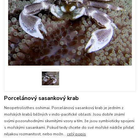
Porcelánový sasankový krab
Neopetrolisthes oshimai. Porcelánový sasankový krab je jedním z
mořských krabů běžných v indo-pacifické oblasti. Jsou dobře známí
svými pozoruhodnými skvrnitými vzory a tím, že jsou symbioticky spojeni
s mořskými sasankami. Pokud tedy chcete do své mořské nádrže přidat
nějakou rozmanitost, nebo možn...
celý popis