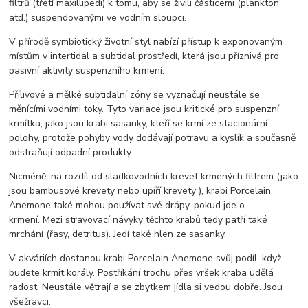
filtrů (třetí maxillipedi) k tomu, aby se živili částicemi (plankton
atd.) suspendovanými ve vodním sloupci.
V přírodě symbiotický životní styl nabízí přístup k exponovaným
místům v intertidal a subtidal prostředí, která jsou příznivá pro
pasivní aktivity suspenzního krmení.
Přílivové a mělké subtidalní zóny se vyznačují neustále se
měnícími vodními toky. Tyto variace jsou kritické pro suspenzní
krmítka, jako jsou krabi sasanky, kteří se krmí ze stacionární
polohy, protože pohyby vody dodávají potravu a kyslík a současně
odstraňují odpadní produkty.
Nicméně, na rozdíl od sladkovodních krevet krmených filtrem (jako
jsou bambusové krevety nebo upíří krevety ), krabi Porcelain
Anemone také mohou používat své drápy, pokud jde o
krmení. Mezi stravovací návyky těchto krabů tedy patří také
mrchání (řasy, detritus). Jedí také hlen ze sasanky.
V akváriích dostanou krabi Porcelain Anemone svůj podíl, když
budete krmit korály. Postříkání trochu přes vršek kraba udělá
radost. Neustále větrají a se zbytkem jídla si vedou dobře. Jsou
všežravci.