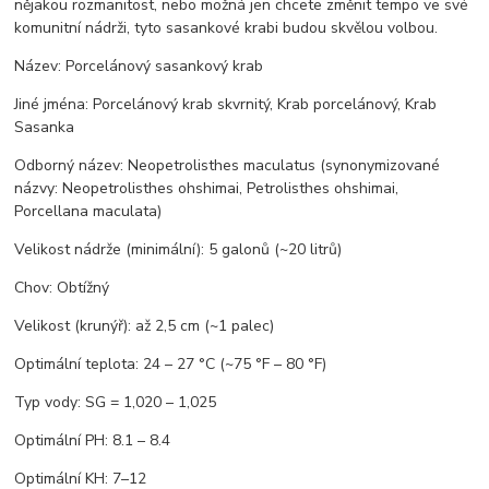
nějakou rozmanitost, nebo možná jen chcete změnit tempo ve své
komunitní nádrži, tyto sasankové krabi budou skvělou volbou.
Název: Porcelánový sasankový krab
Jiné jména: Porcelánový krab skvrnitý, Krab porcelánový, Krab
Sasanka
Odborný název: Neopetrolisthes maculatus (synonymizované
názvy: Neopetrolisthes ohshimai, Petrolisthes ohshimai,
Porcellana maculata)
Velikost nádrže (minimální): 5 galonů (~20 litrů)
Chov: Obtížný
Velikost (krunýř): až 2,5 cm (~1 palec)
Optimální teplota: 24 – 27 °C (~75 °F – 80 °F)
Typ vody: SG = 1,020 – 1,025
Optimální PH: 8.1 – 8.4
Optimální KH: 7–12