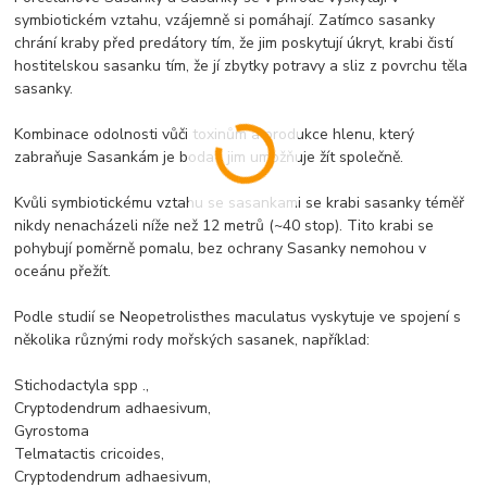
symbiotickém vztahu, vzájemně si pomáhají. Zatímco sasanky
chrání kraby před predátory tím, že jim poskytují úkryt, krabi čistí
hostitelskou sasanku tím, že jí zbytky potravy a sliz z povrchu těla
sasanky.
Kombinace odolnosti vůči toxinům a produkce hlenu, který
zabraňuje Sasankám je bodat, jim umožňuje žít společně.
Kvůli symbiotickému vztahu se sasankami se krabi sasanky téměř
nikdy nenacházeli níže než 12 metrů (~40 stop). Tito krabi se
pohybují poměrně pomalu, bez ochrany Sasanky nemohou v
oceánu přežít.
Podle studií se Neopetrolisthes maculatus vyskytuje ve spojení s
několika různými rody mořských sasanek, například:
Stichodactyla spp .,
Cryptodendrum adhaesivum,
Gyrostoma
Telmatactis cricoides,
Cryptodendrum adhaesivum,