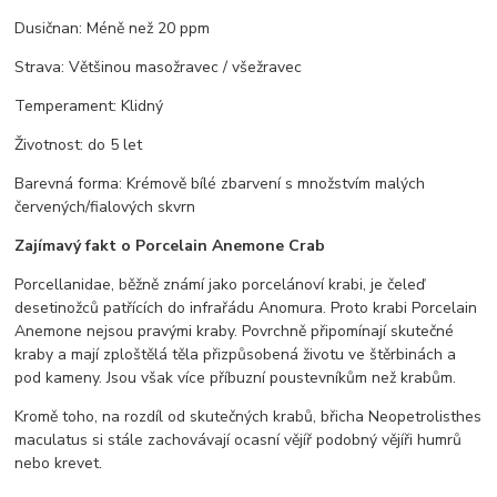
Dusičnan: Méně než 20 ppm
Strava: Většinou masožravec / všežravec
Temperament: Klidný
Životnost: do 5 let
Barevná forma: Krémově bílé zbarvení s množstvím malých
červených/fialových skvrn
Zajímavý fakt o Porcelain Anemone Crab
Porcellanidae, běžně známí jako porcelánoví krabi, je čeleď
desetinožců patřících do infrařádu Anomura. Proto krabi Porcelain
Anemone nejsou pravými kraby. Povrchně připomínají skutečné
kraby a mají zploštělá těla přizpůsobená životu ve štěrbinách a
pod kameny. Jsou však více příbuzní poustevníkům než krabům.
Kromě toho, na rozdíl od skutečných krabů, břicha Neopetrolisthes
maculatus si stále zachovávají ocasní vějíř podobný vějíři humrů
nebo krevet.