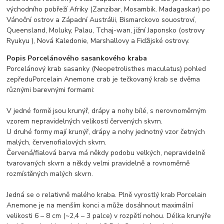
východního pobřeží Afriky (Zanzibar, Mosambik. Madagaskar) po
Vánoční ostrov a Západní Austrálii, Bismarckovo souostroví,
Queensland, Moluky, Palau, Tchaj-wan, jižní Japonsko (ostrovy
Ryukyu ), Nová Kaledonie, Marshallovy a Fidžijské ostrovy.
Popis Porcelánového sasankového kraba
Porcelánový krab sasanky (Neopetrolisthes maculatus) pohled
zepředuPorcelain Anemone crab je tečkovaný krab se dvěma
různými barevnými formami:
V jedné formě jsou krunýř, drápy a nohy bílé, s nerovnoměrným
vzorem nepravidelných velikostí červených skvrn.
U druhé formy mají krunýř, drápy a nohy jednotný vzor četných
malých, červenofialových skvrn.
Červená/fialová barva má někdy podobu velkých, nepravidelně
tvarovaných skvrn a někdy velmi pravidelně a rovnoměrně
rozmístěných malých skvrn.
Jedná se o relativně malého kraba. Plně vyrostlý krab Porcelain
Anemone je na menším konci a může dosáhnout maximální
velikosti 6 – 8 cm (~2,4 – 3 palce) v rozpětí nohou. Délka krunýře