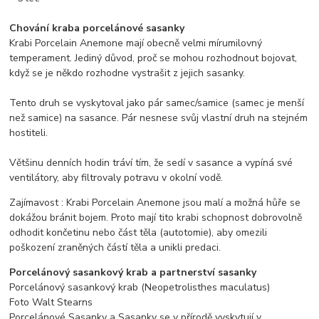
Chování kraba porcelánové sasanky
Krabi Porcelain Anemone mají obecně velmi mírumilovný
temperament. Jediný důvod, proč se mohou rozhodnout bojovat,
když se je někdo rozhodne vystrašit z jejich sasanky.
Tento druh se vyskytoval jako pár samec/samice (samec je menší
než samice) na sasance. Pár nesnese svůj vlastní druh na stejném
hostiteli.
Většinu denních hodin tráví tím, že sedí v sasance a vypíná své
ventilátory, aby filtrovaly potravu v okolní vodě.
Zajímavost : Krabi Porcelain Anemone jsou malí a možná hůře se
dokážou bránit bojem. Proto mají tito krabi schopnost dobrovolně
odhodit končetinu nebo část těla (autotomie), aby omezili
poškození zraněných částí těla a unikli predaci.
Porcelánový sasankový krab a partnerství sasanky
Porcelánový sasankový krab (Neopetrolisthes maculatus)
Foto Walt Stearns
Porcelánové Sasanky a Sasanky se v přírodě vyskytují v