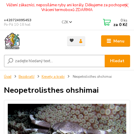
Vážení zákazníci, neposíláme ryby ani korály. Děkujeme za pochopení.
Vrácení termoboxů ZDARMA
0
ks
+420724095453
CZK
za
0 Kč
Po-Pá 10-18 hod.
Menu
Hledat
Úvod
Bezobratlí
Krevety a krabi
Neopetrolisthes ohshimai
Neopetrolisthes ohshimai