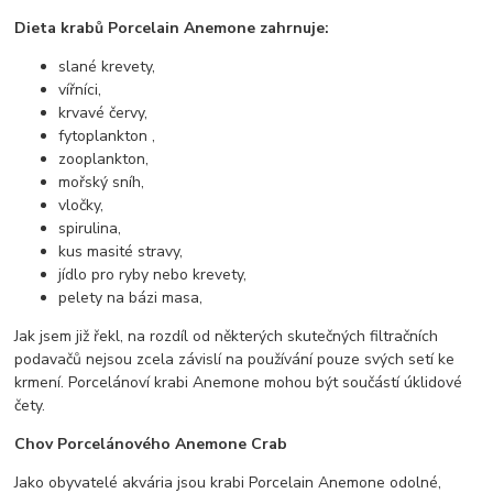
Dieta krabů Porcelain Anemone zahrnuje:
slané krevety,
vířníci,
krvavé červy,
fytoplankton ,
zooplankton,
mořský sníh,
vločky,
spirulina,
kus masité stravy,
jídlo pro ryby nebo krevety,
pelety na bázi masa,
Jak jsem již řekl, na rozdíl od některých skutečných filtračních
podavačů nejsou zcela závislí na používání pouze svých setí ke
krmení. Porcelánoví krabi Anemone mohou být součástí úklidové
čety.
Chov Porcelánového Anemone Crab
Jako obyvatelé akvária jsou krabi Porcelain Anemone odolné,