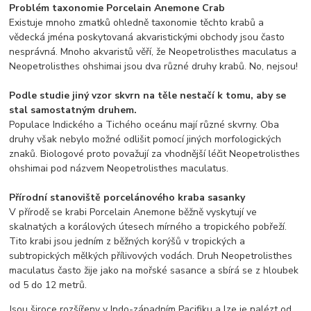
Problém taxonomie Porcelain Anemone Crab
Existuje mnoho zmatků ohledně taxonomie těchto krabů a
vědecká jména poskytovaná akvaristickými obchody jsou často
nesprávná. Mnoho akvaristů věří, že Neopetrolisthes maculatus a
Neopetrolisthes ohshimai jsou dva různé druhy krabů. No, nejsou!
Podle studie jiný vzor skvrn na těle nestačí k tomu, aby se
stal samostatným druhem.
Populace Indického a Tichého oceánu mají různé skvrny. Oba
druhy však nebylo možné odlišit pomocí jiných morfologických
znaků. Biologové proto považují za vhodnější léčit Neopetrolisthes
ohshimai pod názvem Neopetrolisthes maculatus.
Přírodní stanoviště porcelánového kraba sasanky
V přírodě se krabi Porcelain Anemone běžně vyskytují ve
skalnatých a korálových útesech mírného a tropického pobřeží.
Tito krabi jsou jedním z běžných korýšů v tropických a
subtropických mělkých přílivových vodách. Druh Neopetrolisthes
maculatus často žije jako na mořské sasance a sbírá se z hloubek
od 5 do 12 metrů.
Jsou široce rozšířeny v Indo-západním Pacifiku a lze je nalézt od