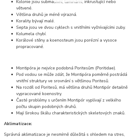
Kolonie jsou submasivní, laminární, inkrustující nebo
větvené.
Většina druhů je méně výrazná.
Korality bývají malé.
Septa jsou ve dvou cyklech s vnitřními vyčnívajícími zuby.
Kolumela chybí.
Korálové stěny a koenosteum jsou porézní a vysoce
propracované.
Montipóra je nejvíce podobná Poritesům (Poritidae).
Pod vodou se může zdát, že Montipóra poměrně postrádá
vnitřní struktury ve srovnání s většinou Poritesů.
Na rozdíl od Poritesů, má většina druhů Montipór detailně
vypracované koenostry.
Časté problémy s určením Montipór vyplívají z velkého
počtu skupin podobných druhů.
Mají širokou škálu charakteristických skeletových znaků.
Aklimatizace:
Správná aklimatizace je nesmírně důležitá s ohledem na stres,