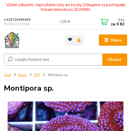
Vážení zákazníci, neposíláme ryby ani korály. Děkujeme za pochopení.
Vrácení termoboxů ZDARMA
0
ks
+420724095453
CZK
za
0 Kč
Po-Pá 10-18 hod.
Menu
Hledat
Úvod
Koráli
SPS
Montipora sp.
Montipora sp.