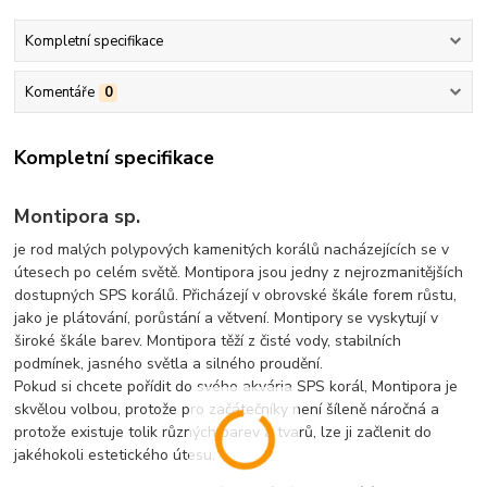
Kompletní specifikace
Komentáře
0
Kompletní specifikace
Montipora sp.
je rod malých polypových kamenitých korálů nacházejících se v
útesech po celém světě. Montipora jsou jedny z nejrozmanitějších
dostupných SPS korálů. Přicházejí v obrovské škále forem růstu,
jako je plátování, porůstání a větvení. Montipory se vyskytují v
široké škále barev. Montipora těží z čisté vody, stabilních
podmínek, jasného světla a silného proudění.
Pokud si chcete pořídit do svého akvária SPS korál, Montipora je
skvělou volbou, protože pro začátečníky není šíleně náročná a
protože existuje tolik různých barev a tvarů, lze ji začlenit do
jakéhokoli estetického útesu.