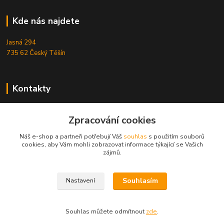
Kde nás najdete
Jasná 294
735 62 Český Těšín
Kontakty
Michal Zamarski
Zpracování cookies
+420724095453
Po-Pá 10-18 hod.
Náš e-shop a partneři potřebují Váš
souhlas
s použitím souborů
cookies, aby Vám mohli zobrazovat informace týkající se Vašich
info@reefhome.cz
zájmů.
Souhlasím
Nastavení
Souhlas můžete odmítnout
zde
.
Vytvořeno na
Eshop-rychle.cz