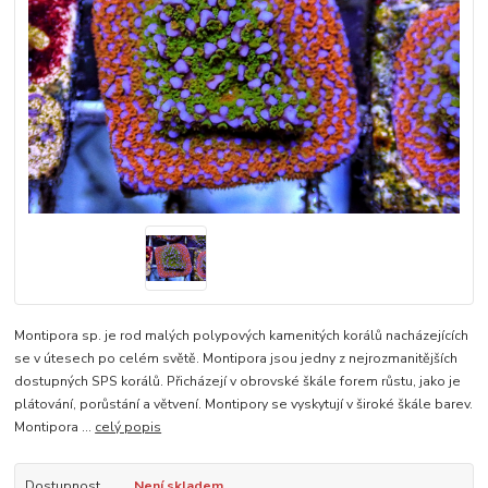
Montipora sp. je rod malých polypových kamenitých korálů nacházejících
se v útesech po celém světě. Montipora jsou jedny z nejrozmanitějších
dostupných SPS korálů. Přicházejí v obrovské škále forem růstu, jako je
plátování, porůstání a větvení. Montipory se vyskytují v široké škále barev.
Montipora ...
celý popis
Dostupnost
Není skladem