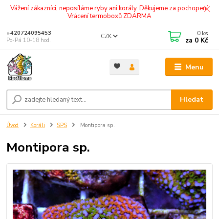
Vážení zákazníci, neposíláme ryby ani korály. Děkujeme za pochopení.
Vrácení termoboxů ZDARMA
0
ks
+420724095453
CZK
za
0 Kč
Po-Pá 10-18 hod.
Menu
Hledat
Úvod
Koráli
SPS
Montipora sp.
Montipora sp.