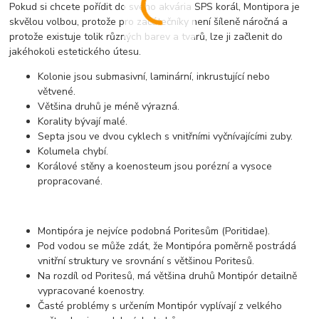
Pokud si chcete pořídit do svého akvária SPS korál, Montipora je
skvělou volbou, protože pro začátečníky není šíleně náročná a
protože existuje tolik různých barev a tvarů, lze ji začlenit do
jakéhokoli estetického útesu.
Kolonie jsou submasivní, laminární, inkrustující nebo
větvené.
Většina druhů je méně výrazná.
Korality bývají malé.
Septa jsou ve dvou cyklech s vnitřními vyčnívajícími zuby.
Kolumela chybí.
Korálové stěny a koenosteum jsou porézní a vysoce
propracované.
Montipóra je nejvíce podobná Poritesům (Poritidae).
Pod vodou se může zdát, že Montipóra poměrně postrádá
vnitřní struktury ve srovnání s většinou Poritesů.
Na rozdíl od Poritesů, má většina druhů Montipór detailně
vypracované koenostry.
Časté problémy s určením Montipór vyplívají z velkého