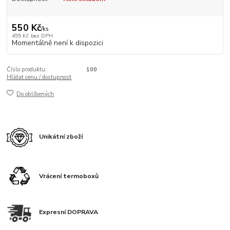
550 Kč
/
ks
455 Kč
bez DPH
Momentálně není k dispozici
Číslo produktu:
100
Hlídat cenu / dostupnost
Do oblíbených
Unikátní zboží
Vrácení termoboxů
Expresní DOPRAVA