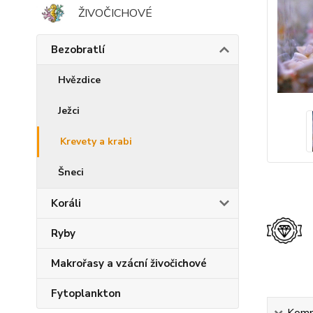
ŽIVOČICHOVÉ
Bezobratlí
Hvězdice
Ježci
Krevety a krabi
Šneci
Koráli
Ryby
Makrořasy a vzácní živočichové
Fytoplankton