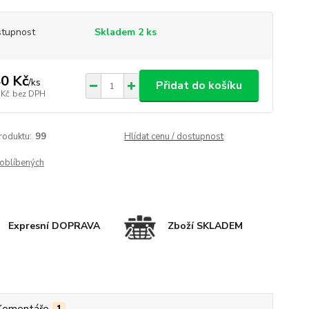
tupnost
Skladem 2 ks
0 Kč
/
ks
Přidat do košíku
 Kč
bez DPH
roduktu:
99
Hlídat cenu / dostupnost
oblíbených
Expresní DOPRAVA
Zboží SKLADEM