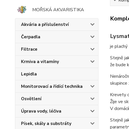
Kompl
MOŘSKÁ AKVARISTIKA
Komple
Akvária a příslušenství
Lysmat
Čerpadla
je plachý
Filtrace
Stejně ja
Krmiva a vitamíny
že bude 
Lepidla
Nenáročný
skupince 
Monitorovací a řídící technika
Krevety d
Osvětlení
Žije ve s
V domácí
Úprava vody, léčiva
Stejně ja
Písek, skály a substráty
parametr