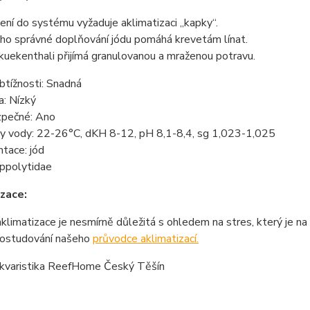
ní do systému vyžaduje aklimatizaci „kapky“.
ho správné doplňování jódu pomáhá krevetám línat.
uekenthali přijímá granulovanou a mraženou potravu.
btížnosti: Snadná
a: Nízký
pečné: Ano
y vody: 22-26°C, dKH 8-12, pH 8,1-8,4, sg 1,023-1,025
tace: jód
ippolytidae
zace:
klimatizace je nesmírně důležitá s ohledem na stres, který je n
prostudování našeho
průvodce aklimatizací.
kvaristika ReefHome Český Těšín