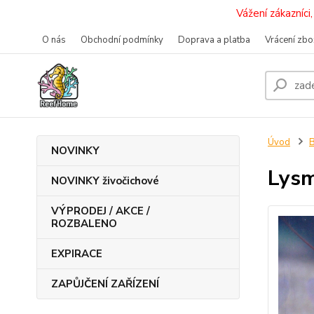
Vážení zákazníc
O nás
Obchodní podmínky
Doprava a platba
Vrácení zbo
Úvod
B
NOVINKY
Lysm
NOVINKY živočichové
VÝPRODEJ / AKCE /
ROZBALENO
EXPIRACE
ZAPŮJČENÍ ZAŘÍZENÍ