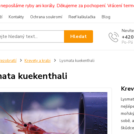
i, neposíláme ryby ani korály. Děkujeme za pochopení. Vrácení 
ží
Kontakty
Ochrana soukromí
Reef kalkulačka
Blog
Nevíte
Hledat
+420
Po-Pá 
ezobratlí
Krevety a krabi
Lysmata kuekenthali
ata kuekenthali
Krev
Lysmat
nejlép
mořský
sobě, 
škůdce