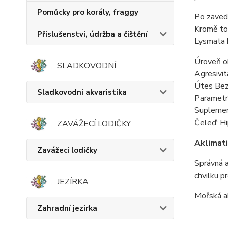
Pomůcky pro korály, fraggy
Po zavede
Kromě to
Příslušenství, údržba a čištění
Lysmata k
Úroveň o
SLADKOVODNÍ
Agresivit
Útes Bez
Sladkovodní akvaristika
Parametr
Suplemen
Čeleď: H
ZAVÁŽECÍ LODIČKY
Aklimati
Zavážecí lodičky
Správná a
chvilku 
JEZÍRKA
Mořská a
Zahradní jezírka