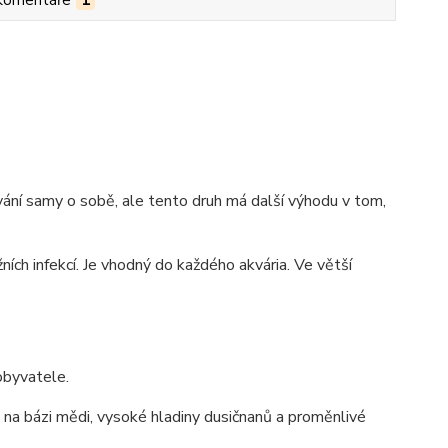
Komentáře
1
ání samy o sobě, ale tento druh má další výhodu v tom,
ních infekcí. Je vhodný do každého akvária. Ve větší
obyvatele.
 na bázi mědi, vysoké hladiny dusičnanů a proměnlivé