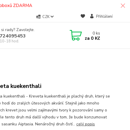
termoboxů ZDARMA
Přihlášení
CZK
 si rady? Zavolejte.
0
ks
724095453
za
0 Kč
10-18 hod.
eta kuekenthali
a kuekenthali - Kreveta kuekenthali je plachý druh, který se
e hodí do zralých útesových akvárií. Stejně jako mnoho
ch krevet jsou velmi zajímavými tvory k pozorování samy o
ale tento druh má další výhodu v tom, že bude konzumovat
 sasanku Aiptasia. Nenáročný druh čistí...
celý popis