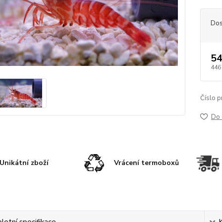
Dos
54
446
Číslo p
Do 
Unikátní zboží
Vrácení termoboxů