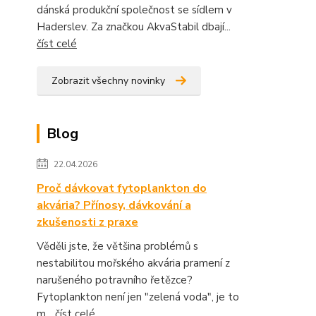
dánská produkční společnost se sídlem v
Haderslev. Za značkou AkvaStabil dbají...
číst celé
Zobrazit všechny novinky
Blog
22.04.2026
Proč dávkovat fytoplankton do
akvária? Přínosy, dávkování a
zkušenosti z praxe
Věděli jste, že většina problémů s
nestabilitou mořského akvária pramení z
narušeného potravního řetězce?
Fytoplankton není jen "zelená voda", je to
m...
číst celé