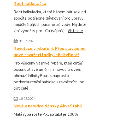
Reef kalkulačka
Reef kalkulačka, která během pár sekund
spočítá potřebné dávkování pro úpravu
nejdůležitějších parametrů vody. Najdete
v ní výpočty pro: Ca (vápník)...
číst celé
31.07.2025
Revoluce v rybaření: Představujeme
nové zavážecí loďky InfinityBoat!
Pro všechny vášnivé rybáře, kteří chtějí
posunout své umění na novou úroveň,
přichází InfinityBoat s naprosto
bezkonkurenční nabídkou zavážecích lod...
číst celé
16.02.2024
Nově v nabídce dánský AkvaStabil
Malá ryba roste AkvaStabil je 100%