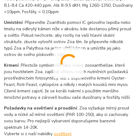
8,1-8,4 Ca 420-440 ppm, Alk 8-9,5 dKH, Mg 1260-1350, Dusičnany
<10ppm, Fosfáty, < 0,10ppm
Umístění
: Připevněte Zoanthids pomocí IC gelového lepidla nebo
tmelu na odkrytý kámen níže v akváriu, kde dostanou přímý proud
a světlo. Pokud nechcete, aby rostly na vaší hlavní skalní
struktuře, zkuste vytvořit ostrov Zoa tím, že připevníte několik
typů Zoa a Palythoa na jeden větší kámen a umístíte jej jako
ostrov do svého pískového lože.
Krmení
: Přestože symbiotické řasy zvané zooxanthellae, které
jsou hostitelem Zoa, zajišťují většinu svých nutričních požadavků
prostřednictvím fotosyntézy, těží z doplňkového krmení Oyster-
Feast, Roti-Feast, cyklopéze a někdy i malých kousků mini mysis.
Cílené krmení zajistí, že se koráli nakrmí s použitím menšího
množství potravy a zároveň budou vaše dusičnany a fosfáty nižší.
Požadavky na osvětlení a proudění
: Zoa vyžaduje mírný proud
vody a nízké až mírné osvětlení (PAR 100-250), aby si zachovaly
svou barvu. Pro nejlepší vybarvení doporučujeme barevné
spektrum 14-20K.
Vyberte si z naší nabídky
osvětlení
.