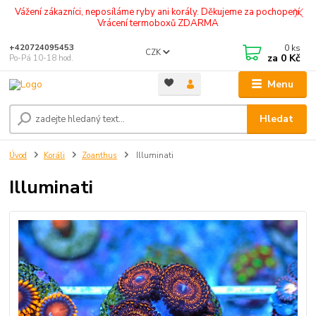
Vážení zákazníci, neposíláme ryby ani korály. Děkujeme za pochopení.
Vrácení termoboxů ZDARMA
0
ks
+420724095453
CZK
za
0 Kč
Po-Pá 10-18 hod.
Menu
Hledat
Úvod
Koráli
Zoanthus
Illuminati
Illuminati