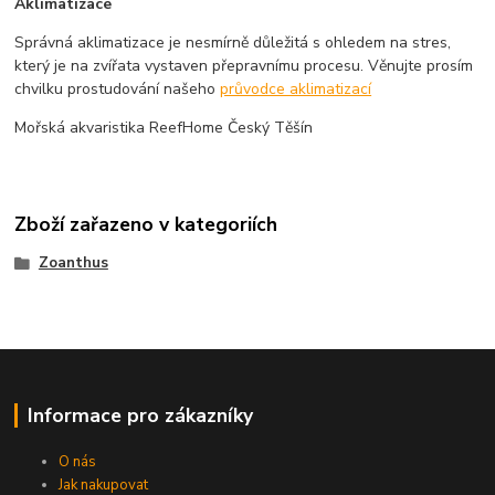
Aklimatizace
Správná aklimatizace je nesmírně důležitá s ohledem na stres,
který je na zvířata vystaven přepravnímu procesu. Věnujte prosím
chvilku prostudování našeho
průvodce aklimatizací
Mořská akvaristika ReefHome Český Těšín
Zboží zařazeno v kategoriích
Zoanthus
Informace pro zákazníky
O nás
Jak nakupovat