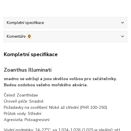
Kompletní specifikace
Komentáře
0
Kompletní specifikace
Zoanthus Illuminati
snadno se udržují a jsou skvělou volbou pro začátečníky.
Budou ozdobou vašeho mořského akvária.
Čeleď: Zoanthidae
Úroveň péče: Snadné
Požadavky na osvětlení: Nízké až střední (PAR 100-250)
Průtok vody: Střední
Agresivita: Poloagresivní
Vodní podmínky: 24-27°C; sg 1,024-1,026 (1,025 je ideální); pH