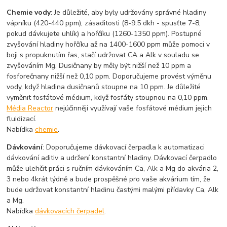
Chemie vody
: Je důležité, aby byly udržovány správné hladiny
vápníku (420-440 ppm), zásaditosti (8-9,5 dkh - spusťte 7-8,
pokud dávkujete uhlík) a hořčíku (1260-1350 ppm). Postupné
zvyšování hladiny hořčíku až na 1400-1600 ppm může pomoci v
boji s propuknutím řas, stačí udržovat CA a Alk v souladu se
zvyšováním Mg. Dusičnany by měly být nižší než 10 ppm a
fosforečnany nižší než 0,10 ppm. Doporučujeme provést výměnu
vody, když hladina dusičnanů stoupne na 10 ppm. Je důležité
vyměnit fosfátové médium, když fosfáty stoupnou na 0,10 ppm.
Média Reactor
nejúčinněji využívají vaše fosfátové médium jejich
fluidizací.
Nabídka
chemie
.
Dávkování
: Doporučujeme dávkovací čerpadla k automatizaci
dávkování aditiv a udržení konstantní hladiny. Dávkovací čerpadlo
může ulehčit práci s ručním dávkováním Ca, Alk a Mg do akvária 2,
3 nebo 4krát týdně a bude prospěšné pro vaše akvárium tím, že
bude udržovat konstantní hladinu častými malými přídavky Ca, Alk
a Mg.
Nabídka
dávkovacích čerpadel
.