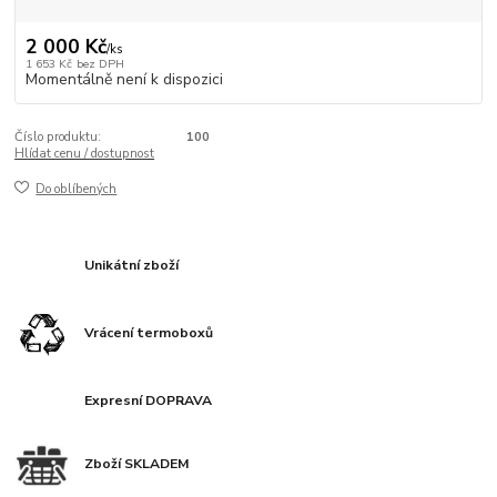
2 000 Kč
/
ks
1 653 Kč
bez DPH
Momentálně není k dispozici
Číslo produktu:
100
Hlídat cenu / dostupnost
Do oblíbených
Unikátní zboží
Vrácení termoboxů
Expresní DOPRAVA
Zboží SKLADEM