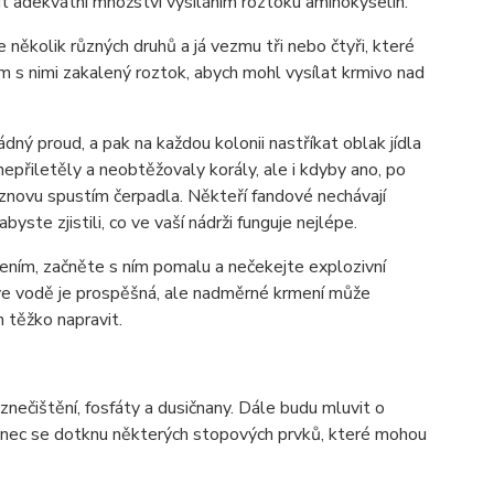
t adekvátní množství vysíláním roztoku aminokyselin.
 několik různých druhů a já vezmu tři nebo čtyři, které
m s nimi zakalený roztok, abych mohl vysílat krmivo nad
dný proud, a pak na každou kolonii nastříkat oblak jídla
epřiletěly a neobtěžovaly korály, ale i kdyby ano, po
znovu spustím čerpadla. Někteří fandové nechávají
ste zjistili, co ve vaší nádrži funguje nejlépe.
ím, začněte s ním pomalu a nečekejte explozivní
ve vodě je prospěšná, ale nadměrné krmení může
 těžko napravit.
znečištění, fosfáty a dusičnany. Dále budu mluvit o
onec se dotknu některých stopových prvků, které mohou