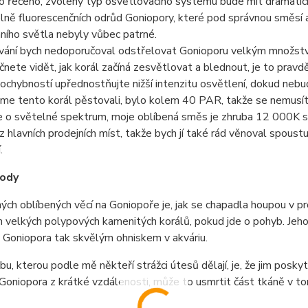
ylo řečeno, zvolený typ osvětlovacího systému bude mít dramatický
lně fluorescenčních odrůd Goniopory, které pod správnou směsí ak
ního světla nebyly vůbec patrné.
ování bych nedoporučoval odstřelovat Gonioporu velkým množstv
nete vidět, jak korál začíná zesvětlovat a blednout, je to prav
ochybností upřednostňujte nižší intenzitu osvětlení, dokud nebude
me tento korál pěstovali, bylo kolem 40 PAR, takže se nemusít
 o světelné spektrum, moje oblíbená směs je zhruba 12 000K svě
 z hlavních prodejních míst, takže bych jí také rád věnoval spous
.
vody
ých oblíbených věcí na Goniopoře je, jak se chapadla houpou v pro
h velkých polypových kamenitých korálů, pokud jde o pohyb. Jeho 
 Goniopora tak skvělým ohniskem v akváriu.
bu, kterou podle mě někteří strážci útesů dělají, je, že jim posky
Goniopora z krátké vzdálenosti, může to usmrtit část tkáně v 