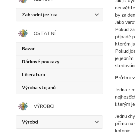
Jak již b
neuvěřite
Zahradní jezírka
by za den
Jako var
Pokud zač
OSTATNÍ
případě p
kterém js
Bazar
Pokud jde
je jedním
Dárkové poukazy
sledování
Literatura
Průtok 
Výroba stojanů
Jedna z m
nejhezčíc
kterým je
VÝROBCI
Jednu chy
Výrobci
přímo na 
kolonie.