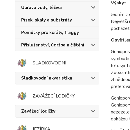
Výskyt
Úprava vody, léčiva
Jedním z 
Písek, skály a substráty
Největší 
pocházet 
Pomůcky pro korály, fraggy
Osvětle
Příslušenství, údržba a čištění
Goniopora
symbiotic
SLADKOVODNÍ
fotosynte
Zooxanthe
Sladkovodní akvaristika
zhnědnou.
preferova
ZAVÁŽECÍ LODIČKY
Goniopora
Goniopory
Zavážecí lodičky
nezezelen
dokážou 
JEZÍRKA