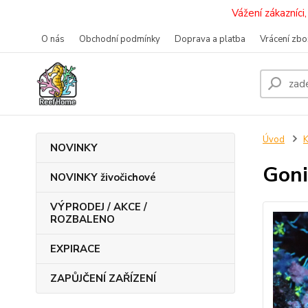
Vážení zákazníc
O nás
Obchodní podmínky
Doprava a platba
Vrácení zbo
Úvod
K
NOVINKY
Goni
NOVINKY živočichové
VÝPRODEJ / AKCE /
ROZBALENO
EXPIRACE
ZAPŮJČENÍ ZAŘÍZENÍ