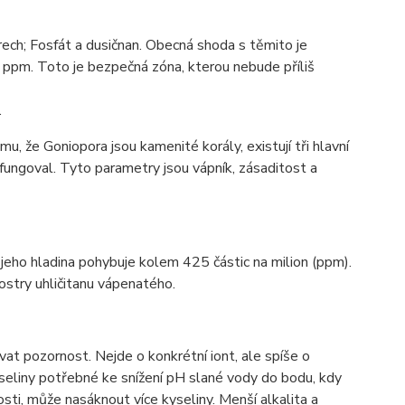
ch; Fosfát a dusičnan. Obecná shoda s těmito je
 ppm. Toto je bezpečná zóna, kterou nebude příliš
.
u, že Goniopora jsou kamenité korály, existují tři hlavní
fungoval. Tyto parametry jsou vápník, zásaditost a
 jeho hladina pohybuje kolem 425 částic na milion (ppm).
kostry uhličitanu vápenatého.
at pozornost. Nejde o konkrétní iont, ale spíše o
yseliny potřebné ke snížení pH slané vody do bodu, kdy
sti, může nasáknout více kyseliny. Menší alkalita a