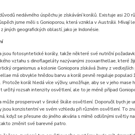
důvodů nedávného úspěchu je získávání korálů. Existuje asi 20 rů
úspěch jsme měli s Gonioporou, která vznikla v Austrálii. Mívají l
z jiných geografických oblastí, jako je Indonésie.
ní
 jsou fotosyntetické korály, takže některé své nutriční požadavk
kého vztahu s dinoflageláty nazývanými zooxanthellae, které žijí
tický organismus a kolonie Goniopora získává živiny z vedlejšíc
llae má obvykle hnědou barvu a korál pevně reguluje populaci žijí
 Protože korál hledá více výživy, umožňuje, aby se v jeho mase 
t určitý rozsah intenzity osvětlení, ale to je méně případ Goniopo
 může prosperovat v široké škále osvětlení. Doporučil bych je 
 jsou konzistentní ve svém vzhledu při různém osvětlení. To z
á, když se přesune do jiného akvária s mírně odlišnými světly nad 
takto změnit své barevné patro.