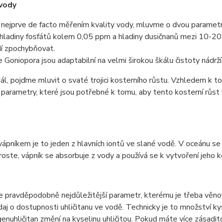
vody
ejprve de facto měřením kvality vody, mluvme o dvou parametre
hladiny fosfátů kolem 0,05 ppm a hladiny dusičnanů mezi 10-20
dí zpochybňovat.
e Goniopora jsou adaptabilní na velmi širokou škálu čistoty nádrží
l, pojďme mluvit o svaté trojici kosterního růstu. Vzhledem k tom
parametry, které jsou potřebné k tomu, aby tento kosterní růst 
vápníkem je to jeden z hlavních iontů ve slané vodě. V oceánu se
 roste, vápník se absorbuje z vody a používá se k vytvoření jeho 
je pravděpodobně nejdůležitější parametr, kterému je třeba věnov
aj o dostupnosti uhličitanu ve vodě. Technicky je to množství k
enuhličitan změní na kyselinu uhličitou. Pokud máte více zásadito