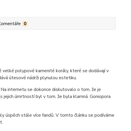
Komentáře
0
né velké polypové kamenité korály, které se dodávají v
dává útesové nádrži plynulou estetiku.
 Na internetu se dokonce diskutovalo o tom, že je
 s jejich úmrtností byl v tom, že byla klamná. Goniopora
ály úspěch stále více fandů. V tomto článku se podíváme
t.