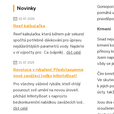
Goniopora
Novinky
pomáhá ud
pravděpod
02.07.2026
Reef kalkulačka
Krmení
Reef kalkulačka, která během pár sekund
Snad nejv
spočítá potřebné dávkování pro úpravu
krmení kor
nejdůležitějších parametrů vody. Najdete
přínosy k
v ní výpočty pro: Ca (vápník)...
číst celé
Jsem napr
31.07.2025
vždy se ji
Revoluce v rybaření: Představujeme
Čím krmit
nové zavážecí loďky InfinityBoat!
Ve skuteč
Pro všechny vášnivé rybáře, kteří chtějí
k jejich p
posunout své umění na novou úroveň,
ústy, tak
přichází InfinityBoat s naprosto
Jsou dva 
bezkonkurenční nabídkou zavážecích lod...
sloučeniny
číst celé