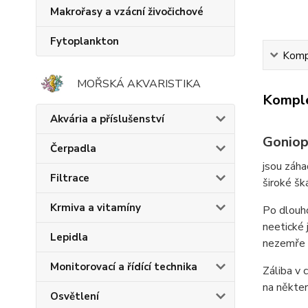
Makrořasy a vzácní živočichové
Fytoplankton
Kompl
MOŘSKÁ AKVARISTIKA
Komple
Akvária a příslušenství
Goniop
Čerpadla
jsou záha
Filtrace
široké šk
Krmiva a vitamíny
Po dlouho
neetické 
Lepidla
nezemře 
Monitorovací a řídící technika
Záliba v 
na někter
Osvětlení