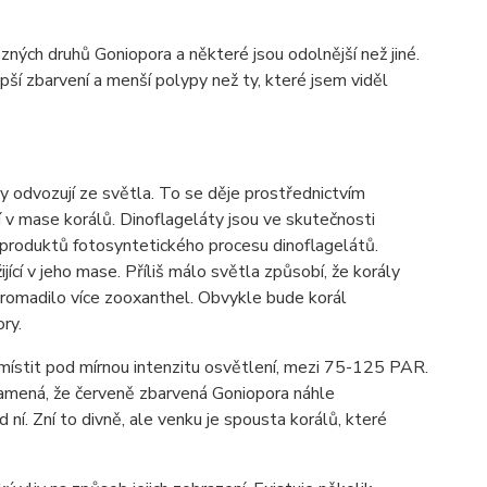
zných druhů Goniopora a některé jsou odolnější než jiné.
epší zbarvení a menší polypy než ty, které jsem viděl
y odvozují ze světla. To se děje prostřednictvím
 v mase korálů. Dinoflageláty jsou ve skutečnosti
h produktů fotosyntetického procesu dinoflagelátů.
cí v jeho mase. Příliš málo světla způsobí, že korály
hromadilo více zooxanthel. Obvykle bude korál
ry.
umístit pod mírnou intenzitu osvětlení, mezi 75-125 PAR.
namená, že červeně zbarvená Goniopora náhle
ní. Zní to divně, ale venku je spousta korálů, které