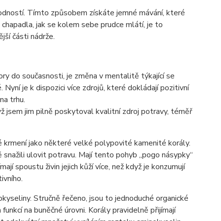
hodností. Tímto způsobem získáte jemné mávání, které
 chapadla, jak se kolem sebe prudce mlátí, je to
ší části nádrže.
ry do současnosti, je změna v mentalitě týkající se
 Nyní je k dispozici více zdrojů, které dokládají pozitivní
na trhu.
 jsem jim pilně poskytoval kvalitní zdroj potravy, téměř
é krmení jako některé velké polypovité kamenité korály.
ě snažili ulovit potravu. Mají tento pohyb „pogo násypky“
mají spoustu živin jejich kůží více, než když je konzumují
ivního.
nokyseliny. Stručně řečeno, jsou to jednoduché organické
h funkcí na buněčné úrovni. Korály pravidelně přijímají