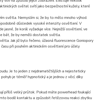
 vliv na způsob jejich zobrazení. Existuje několik
tinických světel svítí jako bezpečnostní kužely, které
ím světla. Nemyslím si, že by to mělo mnoho výhod.
děpodobně důsledek vysoké intenzity osvětlení. V
 jasné, že korál vyžaduje více. Nejnižší osvětlení, ve
e bát, že by neměli dostatek světla.
tla. Jak již bylo řečeno, úžasná fluorescence Goniopory
tu času při pouhém aktinickém osvětlení pro účely
udu. Je to jeden z nejdramatičtějších a nejesteticky
pohyb je téměř hypnotický a je jednou z věcí, díky
tují příliš velký průtok. Pokud máte powerhead foukající
tomto bodě kontaktu a způsobit řetězovou reakci zbytku