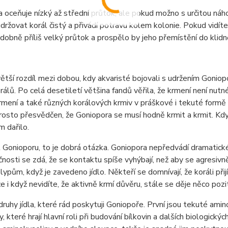
 oceňuje nízký až střední průtok, ale pokud možno s určitou ná
ržovat korál čistý a přivádí potravu kolem kolonie. Pokud vidíte
obně příliš velký průtok a prospělo by jeho přemístění do klidněj
ětší rozdíl mezi dobou, kdy akvaristé bojovali s udržením Goniopo
álů. Po celá desetiletí většina fandů věřila, že krmení není nutné.
rmení a také různých korálových krmiv v práškové i tekuté formě 
osto přesvědčen, že Goniopora se musí hodně krmit a krmit. Když
m dařilo.
 Gonioporu, to je dobrá otázka. Goniopora nepředvádí dramatick
nosti se zdá, že se kontaktu spíše vyhýbají, než aby se agresivn
olypům, když je zavedeno jídlo. Někteří se domnívají, že koráli přijí
že i když nevidíte, že aktivně krmí důvěru, stále se děje něco pozit
druhy jídla, které rád poskytuji Goniopoře. První jsou tekuté ami
, které hrají hlavní roli při budování bílkovin a dalších biologickýc