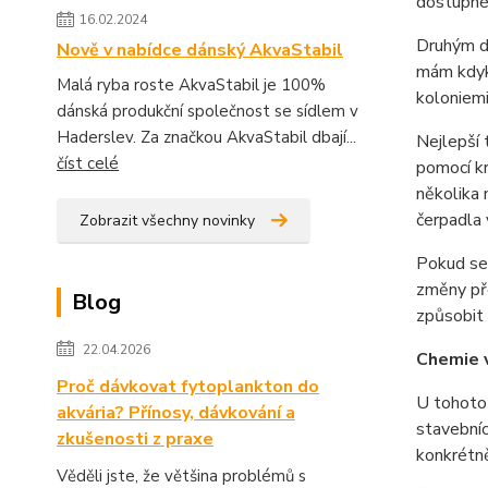
dostupné 
16.02.2024
Druhým dr
Nově v nabídce dánský AkvaStabil
mám kdyko
Malá ryba roste AkvaStabil je 100%
koloniemi
dánská produkční společnost se sídlem v
Haderslev. Za značkou AkvaStabil dbají...
Nejlepší 
číst celé
pomocí kr
několika 
čerpadla 
Zobrazit všechny novinky
Pokud se
změny pře
Blog
způsobit 
22.04.2026
Chemie 
Proč dávkovat fytoplankton do
U tohoto 
akvária? Přínosy, dávkování a
stavebníc
zkušenosti z praxe
konkrétně
Věděli jste, že většina problémů s