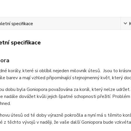
etní specifikace
tní specifikace
ora
dné korály, které si oblíbil nejeden milovník útesů. Jsou to krás
ále barev a mají vzhled připomínající stejnojmenný květ, který do
u dobu byla Goniopora považována za korál, který nelze udržet.
je nadále dovážet kvůli jejich špatné schopnosti přežití. Problém
hned.
chovu útesů od té doby výrazně pokročila a nyní má s těmito kor
é z těchto vývojů v naději, že vaše další Goniopora bude vzkvéta