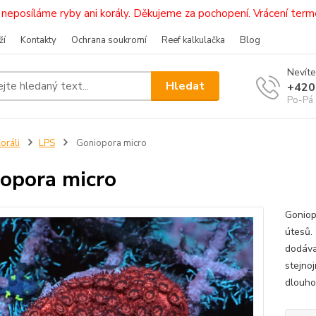
i, neposíláme ryby ani korály. Děkujeme za pochopení. Vrácení 
ží
Kontakty
Ochrana soukromí
Reef kalkulačka
Blog
Nevíte
Hledat
+420
Po-Pá 
oráli
LPS
Goniopora micro
opora micro
Goniop
útesů.
dodávaj
stejno
dlouho