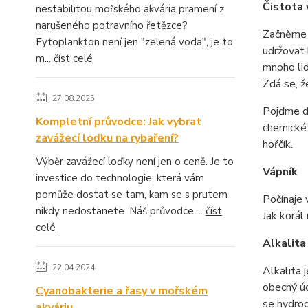
Čistota 
nestabilitou mořského akvária pramení z
narušeného potravního řetězce?
Začněme n
Fytoplankton není jen "zelená voda", je to
udržovat 
m...
číst celé
mnoho li
Zdá se, ž
27.08.2025
Pojďme dá
Kompletní průvodce: Jak vybrat
chemické 
zavážecí loďku na rybaření?
hořčík.
Výběr zavážecí loďky není jen o ceně. Je to
Vápník
investice do technologie, která vám
pomůže dostat se tam, kam se s prutem
Počínaje 
nikdy nedostanete. Náš průvodce ...
číst
Jak korál
celé
Alkalita
22.04.2024
Alkalita 
obecný úd
Cyanobakterie a řasy v mořském
se hydrog
akváriu