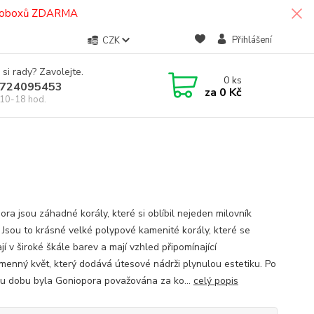
termoboxů ZDARMA
Přihlášení
CZK
 si rady? Zavolejte.
0
ks
724095453
za
0 Kč
10-18 hod.
ora jsou záhadné korály, které si oblíbil nejeden milovník
 Jsou to krásné velké polypové kamenité korály, které se
í v široké škále barev a mají vzhled připomínající
jmenný květ, který dodává útesové nádrži plynulou estetiku. Po
u dobu byla Goniopora považována za ko...
celý popis