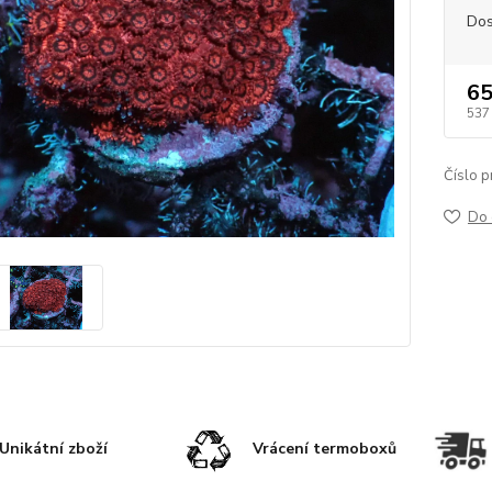
Dos
65
537
Číslo p
Do 
Unikátní zboží
Vrácení termoboxů