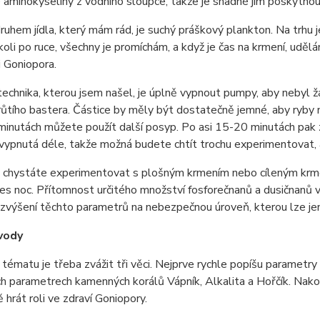
aminokyseliny z vodního sloupce, takže je snadné jim poskytnou
uhem jídla, který mám rád, je suchý práškový plankton. Na trhu je
li po ruce, všechny je promíchám, a když je čas na krmení, udělá
 Goniopora.
technika, kterou jsem našel, je úplně vypnout pumpy, aby nebyl žá
ůtího bastera. Částice by měly být dostatečně jemné, aby ryby n
minutách můžete použít další posyp. Po asi 15-20 minutách pak 
vypnutá déle, takže možná budete chtít trochu experimentovat, aby
 chystáte experimentovat s plošným krmením nebo cíleným krmen
s noc. Přítomnost určitého množství fosforečnanů a dusičnanů 
zvýšení těchto parametrů na nebezpečnou úroveň, kterou lze jen
vody
tématu je třeba zvážit tři věci. Nejprve rychle popíšu parametry 
h parametrech kamenných korálů Vápník, Alkalita a Hořčík. Nak
 hrát roli ve zdraví Goniopory.