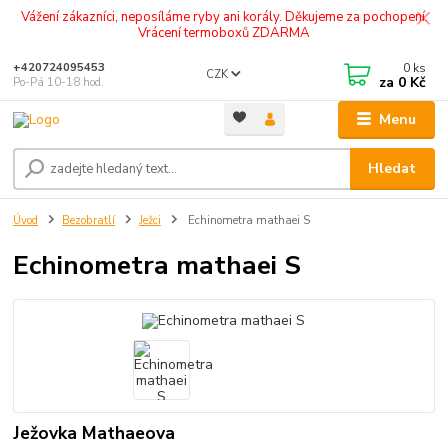
Vážení zákazníci, neposíláme ryby ani korály. Děkujeme za pochopení.
Vrácení termoboxů ZDARMA
0
ks
+420724095453
CZK
za
0 Kč
Po-Pá 10-18 hod.
Menu
Hledat
Úvod
Bezobratlí
Ježci
Echinometra mathaei S
Echinometra mathaei S
Ježovka Mathaeova