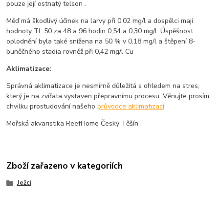
pouze její ostnatý telson .
Měď má škodlivý účinek na larvy při 0,02 mg/l a dospělci mají
hodnoty TL 50 za 48 a 96 hodin 0,54 a 0,30 mg/l. Úspěšnost
oplodnění byla také snížena na 50 % v 0,18 mg/l a štěpení 8-
buněčného stadia rovněž při 0,42 mg/l Cu
Aklimatizace:
Správná aklimatizace je nesmírně důležitá s ohledem na stres,
který je na zvířata vystaven přepravnímu procesu. Věnujte prosím
chvilku prostudování našeho
průvodce aklimatizací
Mořská akvaristika ReefHome Český Těšín
Zboží zařazeno v kategoriích
Ježci