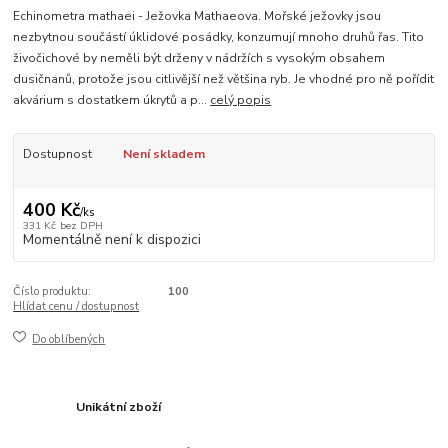
Echinometra mathaei - Ježovka Mathaeova. Mořské ježovky jsou
nezbytnou součástí úklidové posádky, konzumují mnoho druhů řas. Tito
živočichové by neměli být drženy v nádržích s vysokým obsahem
dusičnanů, protože jsou citlivější než většina ryb. Je vhodné pro ně pořídit
akvárium s dostatkem úkrytů a p...
celý popis
Dostupnost
Není skladem
400 Kč
/
ks
331 Kč
bez DPH
Momentálně není k dispozici
Číslo produktu:
100
Hlídat cenu / dostupnost
Do oblíbených
Unikátní zboží