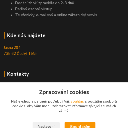
Dodání zboží zpravidla do 2-3 dnů
Pečlivý osobní přístup
Telefonický, e-mailový a online zákaznický servis
Kde nás najdete
Jasná 294
735 62 Český Těšín
Kontakty
Michal Zamarski
+420724095453
Zpracování cookies
Po-Pá 10-18 hod.
Náš e-shop a partneři potřebují Váš
souhlas
s použitím souborů
cookies, aby Vám mohli zobrazovat informace týkající se Vašich
info@reefhome.cz
zájmů.
Souhlasím
Nastavení