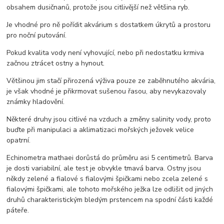
obsahem dusičnanů, protože jsou citlivější než většina ryb.
Je vhodné pro ně pořídit akvárium s dostatkem úkrytů a prostoru
pro noční putování.
Pokud kvalita vody není vyhovující, nebo při nedostatku krmiva
začnou ztrácet ostny a hynout.
Většinou jim stačí přirozená výživa pouze ze zaběhnutého akvária,
je však vhodné je přikrmovat sušenou řasou, aby nevykazovaly
známky hladovění.
Některé druhy jsou citlivé na vzduch a změny salinity vody, proto
buďte při manipulaci a aklimatizaci mořských ježovek velice
opatrní.
Echinometra mathaei dorůstá do průměru asi 5 centimetrů. Barva
je dosti variabilní, ale test je obvykle tmavá barva. Ostny jsou
někdy zelené a fialové s fialovými špičkami nebo zcela zelené s
fialovými špičkami, ale tohoto mořského ježka lze odlišit od jiných
druhů charakteristickým bledým prstencem na spodní části každé
páteře.