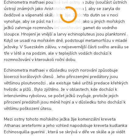
Echinometra mathaei používá své ostny a zuby (součást ústních
ústrojí známých jako Aristotelova lucerna ), aby se zaryla do
čedičové a vápenaté skály, kde žije. Z těchto dutin se v noci
vynořuje, aby se pásl na řasách . Stejně jako u jiných mořských
ježků zahrnuje rozmnožování uvolňování gamet do vodního
sloupce. Hnojení je vnější a larvy echinopluteus jsou planktonní .
Když se usadí na mořském dně, podstoupí metamorfózu v mladé
ježovky. V Suezském zálivu, v nejsevernější části svého areálu se
tře v létě a na podzim, ale v teplejších vodách dochází k
rozmnožování v kteroukoli roční dobu.
Echinometra mathaei v důsledku svých norování způsobuje
bioerozi korálových útesů . Jeho přirozenými predátory jsou
většinou ploutvonožci , ale existuje také určitá predace křehkých
hvězdic a plžů . Bylo zjištěno, že v oblastech, kde dochází k
intenzivnímu rybolovu, se počet ježků zvyšuje, protože jejich
přirození predátoři jsou méně hojní a v důsledku toho dochází k
většímu poškození útesu.
Mezi ostny tohoto mořského ježka žije komenzální kreveta
Athanas areteformi a jeho vzhled napodobuje kreveta kudlanka
Echinosquilla guerinii , která se skrývá v díře ve skále a je vidět