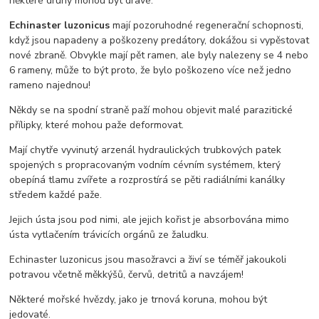
některé druhy mohou být dravé.
Echinaster luzonicus
mají pozoruhodné regenerační schopnosti,
když jsou napadeny a poškozeny predátory, dokážou si vypěstovat
nové zbraně. Obvykle mají pět ramen, ale byly nalezeny se 4 nebo
6 rameny, může to být proto, že bylo poškozeno více než jedno
rameno najednou!
Někdy se na spodní straně paží mohou objevit malé parazitické
přílipky, které mohou paže deformovat.
Mají chytře vyvinutý arzenál hydraulických trubkových patek
spojených s propracovaným vodním cévním systémem, který
obepíná tlamu zvířete a rozprostírá se pěti radiálními kanálky
středem každé paže.
Jejich ústa jsou pod nimi, ale jejich kořist je absorbována mimo
ústa vytlačením trávicích orgánů ze žaludku.
Echinaster luzonicus jsou masožravci a živí se téměř jakoukoli
potravou včetně měkkýšů, červů, detritů a navzájem!
Některé mořské hvězdy, jako je trnová koruna, mohou být
jedovaté.