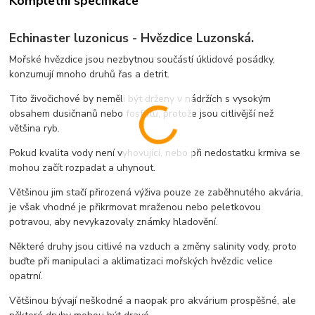
Kompletní specifikace
Echinaster luzonicus - Hvězdice Luzonská.
Mořské hvězdice jsou nezbytnou součástí úklidové posádky,
konzumují mnoho druhů řas a detrit.
Tito živočichové by neměli být drženy v nádržích s vysokým
obsahem dusičnanů nebo fosfátů, protože jsou citlivější než
většina ryb.
Pokud kvalita vody není vyhovující, nebo při nedostatku krmiva se
mohou začít rozpadat a uhynout.
Většinou jim stačí přirozená výživa pouze ze zaběhnutého akvária,
je však vhodné je přikrmovat mraženou nebo peletkovou
potravou, aby nevykazovaly známky hladovění.
Některé druhy jsou citlivé na vzduch a změny salinity vody, proto
buďte při manipulaci a aklimatizaci mořských hvězdic velice
opatrní.
Většinou bývají neškodné a naopak pro akvárium prospěšné, ale