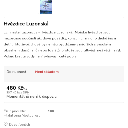
Hvězdice Luzonská
Echinaster luzonicus - Hvězdice Luzonská. Mořské hvězdice jsou
nezbytnou součástí úklidové posádky, konzumují mnoho druhů řas a
detrit. Tito živočichové by neměli být drženy v nádržích s vysokým
obsahem dusičnanů nebo fosfátů, protože jsou citlivější než většina ryb.
Pokud kvalita vody není vyhovuj...
celý popis
Dostupnost
Není skladem
480 Kč
/
ks
397 Kč
bez DPH
Momentálně není k dispozici
Číslo produktu:
100
Hlídat cenu / dostupnost
Do oblíbených