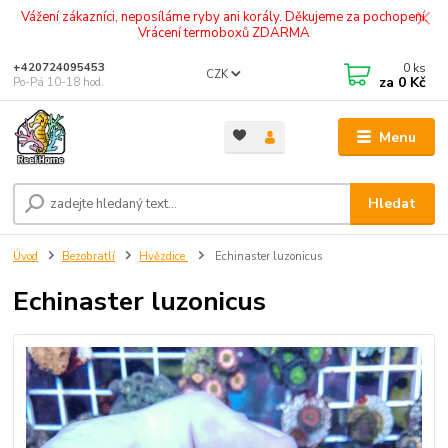
Vážení zákazníci, neposíláme ryby ani korály. Děkujeme za pochopení.
Vrácení termoboxů ZDARMA
0
ks
+420724095453
CZK
za
0 Kč
Po-Pá 10-18 hod.
Menu
Hledat
Úvod
Bezobratlí
Hvězdice
Echinaster luzonicus
Echinaster luzonicus