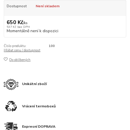
Dostupnost
Není skladem
650 Kč
/
ks
537 Kč
bez DPH
Momentálně není k dispozici
Číslo produktu:
100
Hlídat cenu / dostupnost
Do oblíbených
Unikátní zboží
Vrácení termoboxů
Expresní DOPRAVA