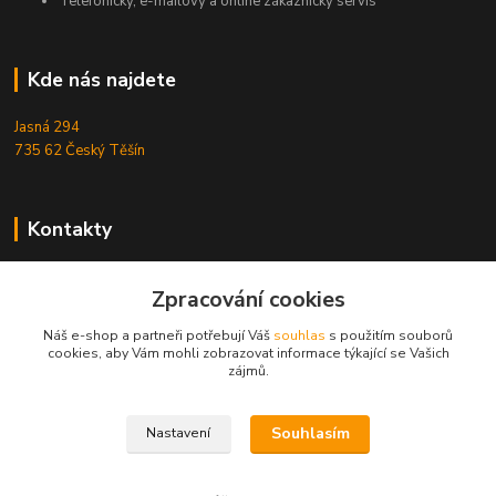
Telefonický, e-mailový a online zákaznický servis
Kde nás najdete
Jasná 294
735 62 Český Těšín
Kontakty
Michal Zamarski
Zpracování cookies
+420724095453
Po-Pá 10-18 hod.
Náš e-shop a partneři potřebují Váš
souhlas
s použitím souborů
cookies, aby Vám mohli zobrazovat informace týkající se Vašich
info@reefhome.cz
zájmů.
Souhlasím
Nastavení