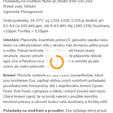
Požadavky na osvětlení: Nízké až střední (PAR 100-250)
Průtok vody: Střední
Agresivita: Poloagresivní
Vodní podmínky: 24-27°C; sg 1,024-1,026 (1,025 je ideální); pH
8,1-8,4 Ca 420-440 ppm, Alk 8-9,5 dKH, Mg 1260-1350, Dusičnany
<10ppm, Fosfáty, < 0,10ppm
Umístění
: Připevněte Zoanthids pomocí IC gelového lepidla nebo
tmelu na odkrytý kámen níže v akváriu, kde dostanou přímý proud
a světlo. Pokud nechcete, aby rostly na vaší hlavní skalní
struktuře, zkuste vytvořit ostrov Zoa tím, že připevníte několik
typů Zoa a Palythoa na jeden větší kámen a umístíte jej jako
ostrov do svého pískového lože.
Krmení
: Přestože symbiotické řasy zvané zooxanthellae, které
jsou hostitelem Zoa, zajišťují většinu svých nutričních požadavků
prostřednictvím fotosyntézy, těží z doplňkového krmení Oyster-
Feast, Roti-Feast, cyklopéze a někdy i malých kousků mini mysis.
Cílené krmení zajistí, že se koráli nakrmí s použitím menšího
množství potravy a zároveň budou vaše dusičnany a fosfáty nižší.
Požadavky na osvětlení a proudění
: Zoa vyžaduje mírný proud