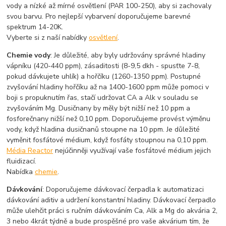
vody a nízké až mírné osvětlení (PAR 100-250), aby si zachovaly
svou barvu. Pro nejlepší vybarvení doporučujeme barevné
spektrum 14-20K.
Vyberte si z naší nabídky
osvětlení
.
Chemie vody
: Je důležité, aby byly udržovány správné hladiny
vápníku (420-440 ppm), zásaditosti (8-9,5 dkh - spusťte 7-8,
pokud dávkujete uhlík) a hořčíku (1260-1350 ppm). Postupné
zvyšování hladiny hořčíku až na 1400-1600 ppm může pomoci v
boji s propuknutím řas, stačí udržovat CA a Alk v souladu se
zvyšováním Mg. Dusičnany by měly být nižší než 10 ppm a
fosforečnany nižší než 0,10 ppm. Doporučujeme provést výměnu
vody, když hladina dusičnanů stoupne na 10 ppm. Je důležité
vyměnit fosfátové médium, když fosfáty stoupnou na 0,10 ppm.
Média Reactor
nejúčinněji využívají vaše fosfátové médium jejich
fluidizací.
Nabídka
chemie
.
Dávkování
: Doporučujeme dávkovací čerpadla k automatizaci
dávkování aditiv a udržení konstantní hladiny. Dávkovací čerpadlo
může ulehčit práci s ručním dávkováním Ca, Alk a Mg do akvária 2,
3 nebo 4krát týdně a bude prospěšné pro vaše akvárium tím, že