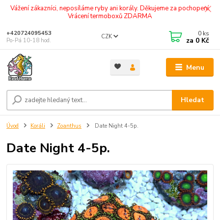
Vážení zákazníci, neposíláme ryby ani korály. Děkujeme za pochopení.
Vrácení termoboxů ZDARMA
0
ks
+420724095453
CZK
za
0 Kč
Po-Pá 10-18 hod.
Menu
Hledat
Úvod
Koráli
Zoanthus
Date Night 4-5p.
Date Night 4-5p.