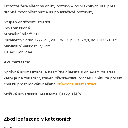
Ochotně žere všechny druhy potravy – od vláknitých řas, přes
drobné mnohoštětinatce až po mražené potraviny.
Stupeň obtížnosti: střední
Povaha: klidná
Minimální nádrž: 40l
Parametry vody: 22-26°C, dKH 8-12, pH 8,1-8,4, sg 1,023-1,025
Maximální velikost: 7,5 cm
Čeleď: Gobiidae
Aklimatizace:
Správná aklimatizace je nesmírně důležitá s ohledem na stres,
který je na zvířata vystaven přepravnímu procesu. Věnujte prosím
chvilku prostudování našeho
průvodce aklimatizací.
Mořská akvaristika ReefHome Český Těšín
Zboží zařazeno v kategoriích