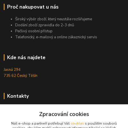
Proč nakupovat u nás
Široký výběr zboží, který neustále rozšiřujeme
Dodání zboží zpravidla do 2-3 dnů
Pečlivý osobní přístup
Telefonický, e-mailový a online zákaznický servis
Kde nás najdete
Jasná 294
735 62 Český Těšín
Kontakty
Michal Zamarski
+420724095453
Zpracování cookies
Po-Pá 10-18 hod.
Náš e-shop a partneři potřebují Váš
souhlas
s použitím souborů