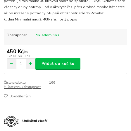
potřebuje minimálně 40 litrovou nádrž se spoustou úkrytů.Ochotně žere
všechny druhy potravy – od vláknitých řas, přes drobné mnohoštětinatce
až po mražené potraviny. Stupeň obtížnosti: středníPovaha:
klidná Minimální nádrž: 40lPara...
celý popis
Dostupnost
Skladem 3 ks
450 Kč
/
ks
372 Kč
bez DPH
Přidat do košíku
Číslo produktu:
100
Hlídat cenu / dostupnost
Do oblíbených
Unikátní zboží