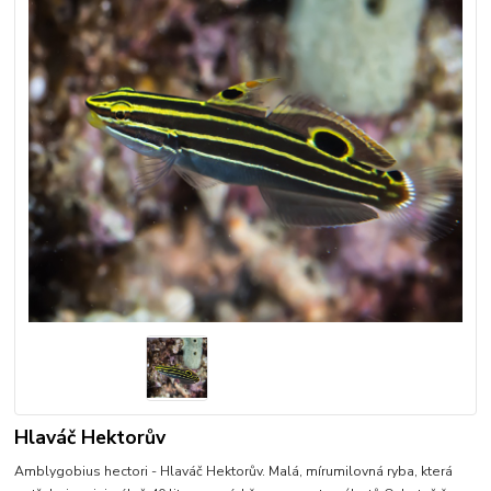
Hlaváč Hektorův
Amblygobius hectori - Hlaváč Hektorův. Malá, mírumilovná ryba, která