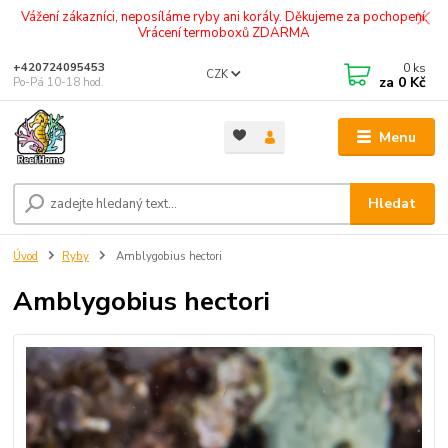
Vážení zákazníci, neposíláme ryby ani korály. Děkujeme za pochopení.
Vrácení termoboxů ZDARMA
0
ks
+420724095453
CZK
za
0 Kč
Po-Pá 10-18 hod.
Menu
Hledat
Úvod
Ryby
Amblygobius hectori
Amblygobius hectori