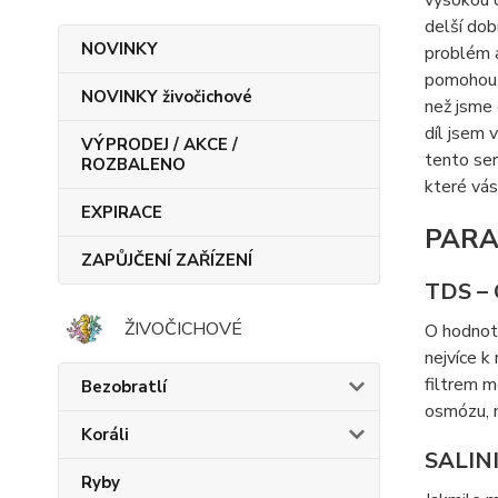
vysokou c
delší dob
NOVINKY
problém 
pomohou, 
NOVINKY živočichové
než jsme 
díl jsem 
VÝPRODEJ / AKCE /
tento ser
ROZBALENO
které vás
EXPIRACE
PARA
ZAPŮJČENÍ ZAŘÍZENÍ
TDS –
ŽIVOČICHOVÉ
O hodnotě
nejvíce k
filtrem m
Bezobratlí
osmózu, 
Koráli
SALIN
Ryby