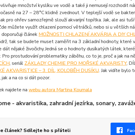
vlivňuje množství kyslíku ve vodě a také ji nemusejí rozchodit n
očasně na 27 – 28°C klidně zvednout. V teplejší vodě se bakter
tak pro ohřev samozřejmě slouží akvarijní topítka. Jak, ale asi
Zde můžete využít chlazení pomocí větráčků, nebo si u větších nád
 doporučuji článek
MOŽNOSTI CHLAZENÍ AKVÁRIA A DIY CH
nádrž, tak se budete muset zaměřit na 3 základní hodnoty, které 
e dát nějaké živočichy.Jedná se o hodnoty dusíkatých látek, kte
. Pro prostudování problematiky záběhu, co to je, proč a jak na ně
CÍCH
, seriál
ZÁKLADY CHEMIE PRO MOŘSKÉ AKVARISTY
, DÍ
É AKVARISTICE – 3. DÍL, KOLOBĚH DUSÍKU
. Jak vidíte bylo
 jak a na co si dát pozor.
ek najdete na
webu autora Martina Koumala
e - akvaristika, zahradní jezírka, sonary, zavážec
se článek? Sdílejte ho s přáteli
Fac