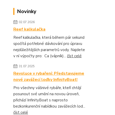
Novinky
02.07.2026
Reef kalkulačka
Reef kalkulačka, která během pár sekund
spočítá potřebné dávkování pro úpravu
nejdůležitějších parametrů vody. Najdete
v ní výpočty pro: Ca (vápník)...
číst celé
31.07.2025
Revoluce v rybaření: Představujeme
nové zavážecí loďky InfinityBoat!
Pro všechny vášnivé rybáře, kteří chtějí
posunout své umění na novou úroveň,
přichází InfinityBoat s naprosto
bezkonkurenční nabídkou zavážecích lod...
číst celé