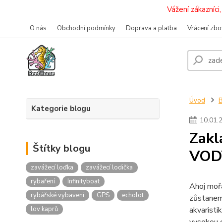
Vážení zákazníc
O nás
Obchodní podmínky
Doprava a platba
Vrácení zbo
Úvod
Kategorie blogu
10
.
01
.
Zakl
Štítky blogu
VOD
zavážecí loďka
zavážecí lodička
rybaření
Infinityboat
Ahoj mořá
rybářské vybavení
GPS
echolot
zůstaneme
lov kaprů
akvaristi