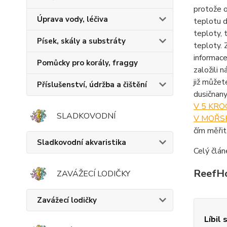
protože o
Úprava vody, léčiva
teplotu d
teploty, 
Písek, skály a substráty
teploty. 
informace
Pomůcky pro korály, fraggy
založili 
již můžet
Příslušenství, údržba a čištění
dusičnany
V 5 KRO
SLADKOVODNÍ
V MOŘSK
čím měřit,
Sladkovodní akvaristika
Celý člán
ReefHom
ZAVÁŽECÍ LODIČKY
Zavážecí lodičky
Líbil 