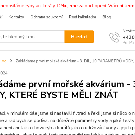
i, neposíláme ryby ani korály. Děkujeme za pochopení. Vrácení 
ží
Kontakty
Ochrana soukromí
Reef kalkulačka
Blog
Nevíte
Hledat
+420
Po-Pá 
Blog
Zakládáme první mořské akvárium - 3. DÍL, 10 PARAMETRŮ VODY
2024
ádáme první mořské akvárium -
Y, KTERÉ BYSTE MĚLI ZNÁT
ci, v minulém díle jsme si nastavili filtraci a řekli jsme si něco
 a rád bych se podíval na důležité parametry vody a jaké testy si
ka není ani tak o chovu ryb a korálů jako o udržování vody a jej