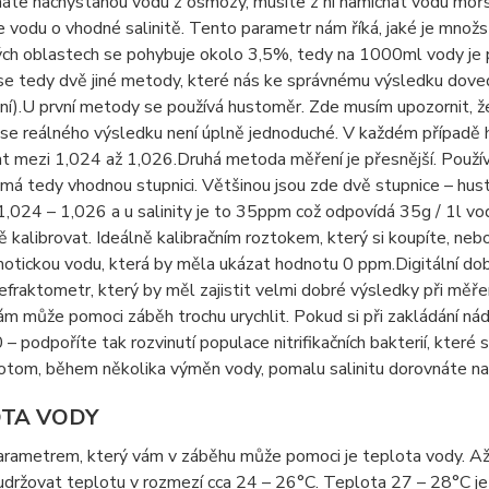
áte nachystanou vodu z osmózy, musíte z ní namíchat vodu mořs
 vodu o vhodné salinitě. Tento parametr nám říká, jaké je množs
ých oblastech se pohybuje okolo 3,5%, tedy na 1000ml vody je při
 se tedy dvě jiné metody, které nás ke správnému výsledku doved
ní).U první metody se používá hustoměr. Zde musím upozornit, 
 se reálného výsledku není úplně jednoduché. V každém případě
 mezi 1,024 až 1,026.Druhá metoda měření je přesnější. Používá 
a má tedy vhodnou stupnici. Většinou jsou zde dvě stupnice – hu
,024 – 1,026 a u salinity je to 35ppm což odpovídá 35g / 1l vody
ě kalibrovat. Ideálně kalibračním roztokem, který si koupíte, neb
otickou vodu, která by měla ukázat hodnotu 0 ppm.Digitální doba
 refraktometr, který by měl zajistit velmi dobré výsledky při měřen
nám může pomoci záběh trochu urychlit. Pokud si při zakládání ná
 – podpoříte tak rozvinutí populace nitrifikačních bakterií, které 
otom, během několika výměn vody, pomalu salinitu dorovnáte n
TA VODY
rametrem, který vám v záběhu může pomoci je teplota vody. Až 
udržovat teplotu v rozmezí cca 24 – 26°C. Teplota 27 – 28°C je 