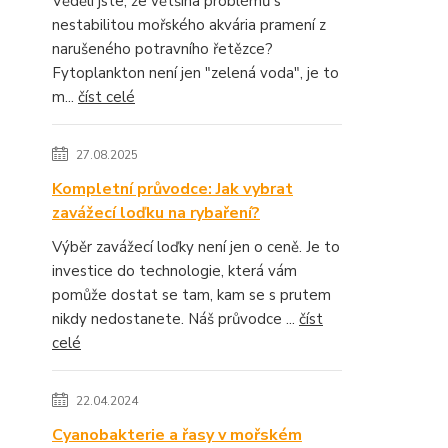
Věděli jste, že většina problémů s
nestabilitou mořského akvária pramení z
narušeného potravního řetězce?
Fytoplankton není jen "zelená voda", je to
m...
číst celé
27.08.2025
Kompletní průvodce: Jak vybrat
zavážecí loďku na rybaření?
Výběr zavážecí loďky není jen o ceně. Je to
investice do technologie, která vám
pomůže dostat se tam, kam se s prutem
nikdy nedostanete. Náš průvodce ...
číst
celé
22.04.2024
Cyanobakterie a řasy v mořském