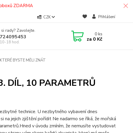
termoboxů ZDARMA
Přihlášení
CZK
 si rady? Zavolejte.
0
ks
724095453
za
0 Kč
10-18 hod.
, KTERÉ BYSTE MĚLI ZNÁT
 3. DÍL, 10 PARAMETRŮ
 o nezbytné technice. U nezbytného vybavení dnes
 na jejich zjištění pořídit Ne nadarmo se říká, že mořská
ích parametrů.Hned v úvodu zmíním, že nemusíte vystudovat