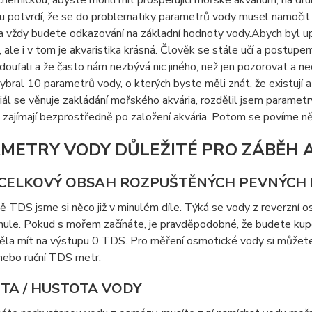
hemickou, abyste mohli mít prosperující mořské akvárium, na dr
u potvrdí, že se do problematiky parametrů vody musel namočit ví
a vždy budete odkazování na základní hodnoty vody.Abych byl 
ale i v tom je akvaristika krásná. Člověk se stále učí a postupem 
doufali a že často nám nezbývá nic jiného, než jen pozorovat a n
vybral 10 parametrů vody, o kterých byste měli znát, že existuj
iál se věnuje zakládání mořského akvária, rozdělil jsem parametr
 zajímají bezprostředně po založení akvária. Potom se povíme ně
METRY VODY DŮLEŽITÉ PRO ZÁBĚH 
 CELKOVÝ OBSAH ROZPUŠTĚNÝCH PEVNÝCH 
 TDS jsme si něco již v minulém díle. Týká se vody z reverzní o
 nule. Pokud s mořem začínáte, je pravděpodobné, že budete kup
ěla mít na výstupu 0 TDS. Pro měření osmotické vody si můžete
nebo ruční TDS metr.
ITA / HUSTOTA VODY