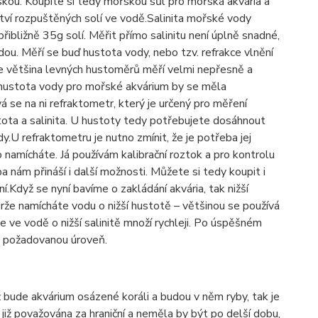
kou. Koupíte si tedy mořskou sůl pro mořská akvária a
tví rozpuštěných solí ve vodě.Salinita mořské vody
bližně 35g solí. Měřit přímo salinitu není úplně snadné,
ou. Měří se buď hustota vody, nebo tzv. refrakce vlnění
že většina levných hustoměrů měří velmi nepřesně a
 hustota vody pro mořské akvárium by se měla
se na ni refraktometr, který je určený pro měření
stota a salinita. U hustoty tedy potřebujete dosáhnout
.U refraktometru je nutno zmínit, že je potřeba jej
o namícháte. Já používám kalibrační roztok a pro kontrolu
 nám přináší i další možnosti. Můžete si tedy koupit i
í.Když se nyní bavíme o zakládání akvária, tak nižší
drže namícháte vodu o nižší hustotě – většinou se používá
se ve vodě o nižší salinitě množí rychleji. Po úspěšném
a požadovanou úroveň.
bude akvárium osázené koráli a budou v něm ryby, tak je
již považována za hraniční a neměla by být po delší dobu,