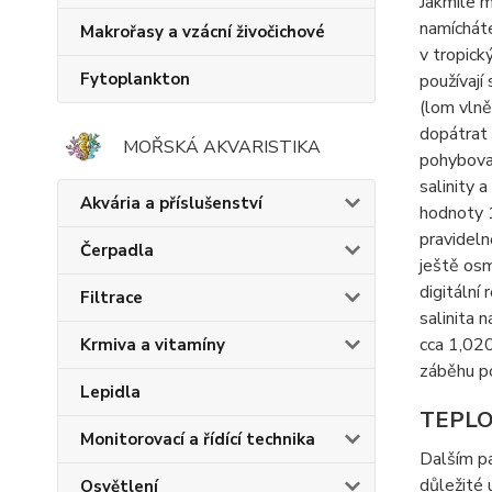
Jakmile m
namícháte
Makrořasy a vzácní živočichové
v tropick
Fytoplankton
používají
(lom vlně
dopátrat
MOŘSKÁ AKVARISTIKA
pohybovat
salinity 
Akvária a příslušenství
hodnoty 1
pravideln
Čerpadla
ještě osm
digitální
Filtrace
salinita 
cca 1,020
Krmiva a vitamíny
záběhu p
Lepidla
TEPLO
Monitorovací a řídící technika
Dalším pa
důležité 
Osvětlení