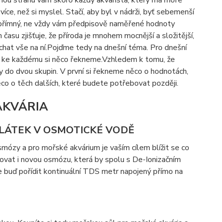
uhou stranu vám skoro každý akvarista, který má moře
ce, než si myslel. Stačí, aby byl v nádrži, byť sebemenší
upřímný, ne vždy vám předpisově naměřené hodnoty
času zjišťuje, že příroda je mnohem mocnější a složitější,
echat vše na ní.Pojďme tedy na dnešní téma. Pro dnešní
í a ke každému si něco řekneme.Vzhledem k tomu, že
y do dvou skupin. V první si řekneme něco o hodnotách,
co o těch dalších, které budete potřebovat později.
AKVÁRIA
LÁTEK V OSMOTICKÉ VODĚ
smózy a pro mořské akvárium je vaším cílem blížit se co
ovat i novou osmózu, která by spolu s De-Ionizačním
 buď pořídit kontinuální TDS metr napojený přímo na