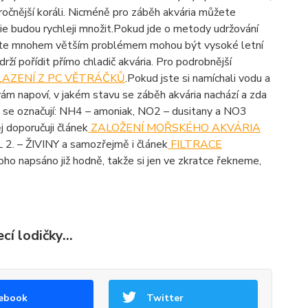
áročnější koráli. Nicméně pro záběh akvária můžete
ie budou rychleji množit.Pokud jde o metody udržování
 tušíte mnohem větším problémem mohou být vysoké letní
rží pořídit přímo chladič akvária. Pro podrobnější
LAZENÍ Z PC VĚTRÁČKŮ
.Pokud jste si namíchali vodu a
vám napoví, v jakém stavu se záběh akvária nachází a zda
ré se označují: NH4 – amoniak, NO2 – dusitany a NO3
j doporučuji článek
ZALOŽENÍ MOŘSKÉHO AKVÁRIA
L 2. – ŽIVINY a samozřejmě i článek
FILTRACE
 toho napsáno již hodně, takže si jen ve zkratce řekneme,
í lodičky...
ebook
Twitter