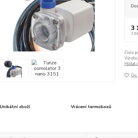
Dos
3 
2 6
Číslo p
Výrobc
Hlídat 
Do 
Unikátní zboží
Vrácení termoboxů