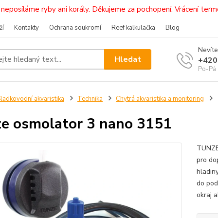
i, neposíláme ryby ani korály. Děkujeme za pochopení. Vrácení 
ží
Kontakty
Ochrana soukromí
Reef kalkulačka
Blog
Nevíte
Hledat
+420
Po-Pá 
ladkovodní akvaristika
Technika
Chytrá akvaristika a monitoring
e osmolator 3 nano 3151
TUNZE®
pro do
hladiny
do pod
okraj a