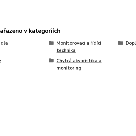
zařazeno v kategoriích
adla
Monitorovací a řídící
Dopl
technika
e
Chytrá akvaristika a
monitoring