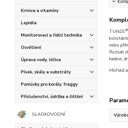
Kompl
Krmiva a vitamíny
Komple
Lepidla
TUNZE
Monitorovací a řídící technika
konstantn
nebo přím
Osvětlení
Rozsah do
hadice, 
Úprava vody, léčiva
Mořská a
Písek, skály a substráty
Pomůcky pro korály, fraggy
Příslušenství, údržba a čištění
Param
SLADKOVODNÍ
Výrob