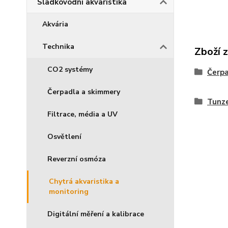
Sladkovodní akvaristika
Akvária
Technika
Zboží 
CO2 systémy
Čerp
Čerpadla a skimmery
Tunz
Filtrace, média a UV
Osvětlení
Reverzní osmóza
Chytrá akvaristika a
monitoring
Digitální měření a kalibrace