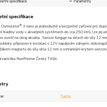
etní specifikace
Parametry
tní specifikace
®
®
Osmolator
3 nano je jednoduché a bezpečné zařízení pro
dopl
í hladiny vody v akvarijních systémech do cca 250 litrů, lze jej 
o uvnitř na okraj akvária . Senzor funguje na sklech do síly 12
dávky: připraven k instalaci s 12V napájecím zdrojem, nízkona
držákem magnetu do síly skla 12 mm a ochranným krytem senzoru
kvaristika ReefHome Český Těšín
etry
ce
Tunze