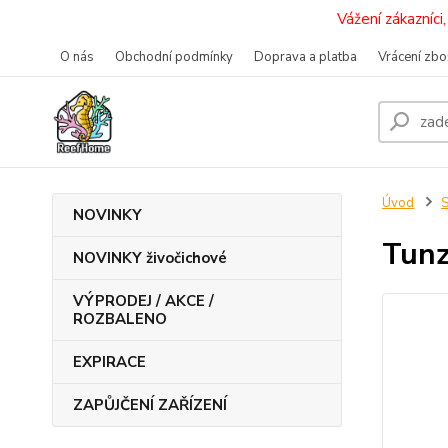
Vážení zákazníc
O nás
Obchodní podmínky
Doprava a platba
Vrácení zbo
Úvod
S
NOVINKY
Tunz
NOVINKY živočichové
VÝPRODEJ / AKCE /
ROZBALENO
EXPIRACE
ZAPŮJČENÍ ZAŘÍZENÍ