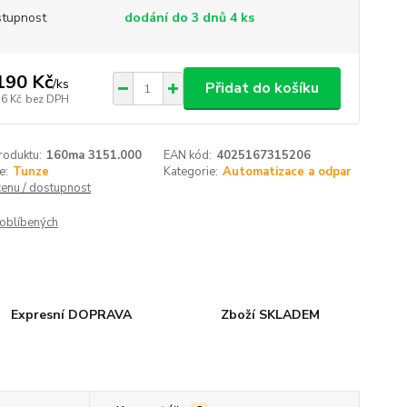
tupnost
dodání do 3 dnů 4 ks
190 Kč
/
ks
Přidat do košíku
36 Kč
bez DPH
roduktu:
160ma 3151.000
EAN kód:
4025167315206
e:
Tunze
Kategorie:
Automatizace a odpar
cenu / dostupnost
oblíbených
Expresní DOPRAVA
Zboží SKLADEM