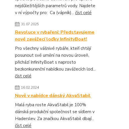
nejdůležitějších parametrů vody. Najdete
v ní výpočty pro: Ca (vápník)...
číst celé
31.07.2025
Revoluce v rybaření: Představujeme
nové zavážecí loďky InfinityBoat!
Pro všechny vášnivé rybáře, kteří chtějí
posunout své umění na novou úroveň,
přichází InfinityBoat s naprosto
bezkonkurenční nabídkou zavážecích lod...
číst celé
16.02.2024
Nově v nabídce dánský AkvaStabil
Malá ryba roste AkvaStabil je 100%
dánská produkční společnost se sídlem v
Haderslev. Za značkou AkvaStabil dbají...
číst celé