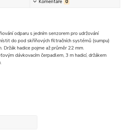
Komentáře
0
ňování odparu
s jedním senzorem pro udržování
umístit do pod skříňových filtračních systémů (sumpu)
 mm. Držák hadice pojme až průměr 22 mm.
pěťovým dávkovacím čerpadlem, 3 m hadicí, držákem
.