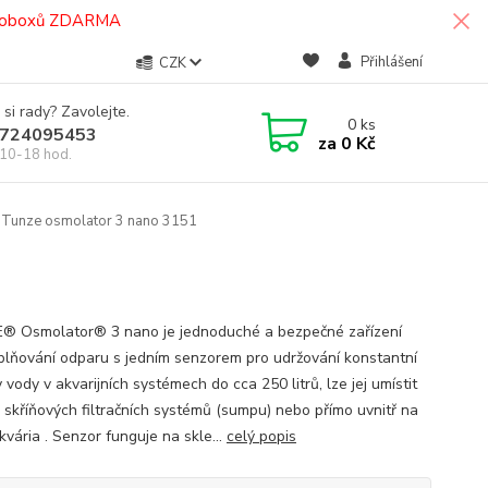
termoboxů ZDARMA
Přihlášení
CZK
 si rady? Zavolejte.
0
ks
724095453
za
0 Kč
10-18 hod.
Tunze osmolator 3 nano 3151
 Osmolator® 3 nano je jednoduché a bezpečné zařízení
plňování odparu s jedním senzorem pro udržování konstantní
 vody v akvarijních systémech do cca 250 litrů, lze jej umístit
 skříňových filtračních systémů (sumpu) nebo přímo uvnitř na
kvária . Senzor funguje na skle...
celý popis