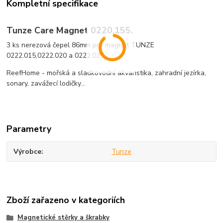
Kompletní specifikace
Tunze Care Magnet 0220.155.
3 ks nerezová čepel 86mm pro magnet TUNZE
0222.015,0222.020 a 0222.025
ReefHome - mořská a sladkovodní akvaristika, zahradní jezírka,
sonary, zavážecí lodičky...
Parametry
Výrobce
Tunze
Zboží zařazeno v kategoriích
Magnetické stěrky a škrabky