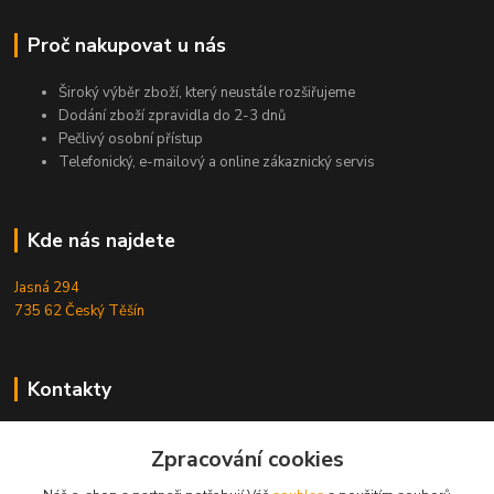
Proč nakupovat u nás
Široký výběr zboží, který neustále rozšiřujeme
Dodání zboží zpravidla do 2-3 dnů
Pečlivý osobní přístup
Telefonický, e-mailový a online zákaznický servis
Kde nás najdete
Jasná 294
735 62 Český Těšín
Kontakty
Michal Zamarski
+420724095453
Zpracování cookies
Po-Pá 10-18 hod.