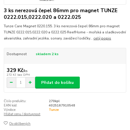
3 ks nerezová čepel 86mm pro magnet TUNZE
0222.015,0222.020 a 0222.025
Tunze Care Magnet 0220.155. 3 ks nerezová čepel 86mm pro magnet
TUNZE 0222.015,0222.020 a 0222.025 ReefHome - mořská a sladkovodní
akvaristika, zahradní jezírka, sonary, zavážecí lodičky...
celý popis
Dostupnost
skladem 2 ks
329 Kč
/
ks
272 Kč
bez DPH
Přidat do košíku
Číslo produktu:
270kpl
EAN kód:
4025167910548
Výrobce:
Tunze
Hlídat cenu / dostupnost
Do oblíbených