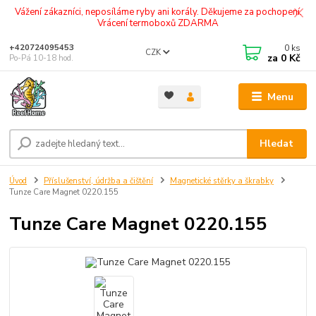
Vážení zákazníci, neposíláme ryby ani korály. Děkujeme za pochopení.
Vrácení termoboxů ZDARMA
0
ks
+420724095453
CZK
za
0 Kč
Po-Pá 10-18 hod.
Menu
Hledat
Úvod
Příslušenství, údržba a čištění
Magnetické stěrky a škrabky
Tunze Care Magnet 0220.155
Tunze Care Magnet 0220.155