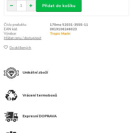
Přidat do košíku
Číslo produktu:
170mo 52031-3555-11
EAN kód:
0619106246023
Výrobce:
Tropic Marin
Hlídat cenu / dostupnost
Do oblíbených
Unikátní zboží
Vrácení termoboxů
Expresní DOPRAVA