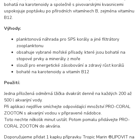
bohatá na karotenoidy a společně s pivovarskými kvasnicemi
uspokojuje poptávku po přírodních vitamínech B, zejména vitamínu
B12.
Výhody:
planktonová náhrada pro SPS korály a jiné filtrátory
zooplanktonu
obsahuje vybrané mořské přísady, které jsou bohaté na
stopové prvky a minerály z moře
slouží pro energetické zásobování a zdravý růst korálů
bohaté na karotenoidy a vitamín B12
Použití:
Jedna přiložená odměrná lžička dvakrát denně na každých 200 až
500 l akvarijní vody.
Při aplikaci nejdříve smíchejte odpovídající množství PRO-CORAL
ZOOTON s akvarijní vodou v připravené nádobce.
Toto nechte několik minut ustát. Potom pomalu přidávejte PRO-
CORAL ZOOTON do akvária.
Doporučujeme přidat 1 kapku přípravku Tropic Marin ®LIPOVIT na