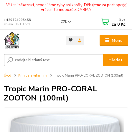
Vážení zákazníci, neposíláme ryby ani korály. Děkujeme za pochopení.
Vrácení termoboxů ZDARMA
0
ks
+420724095453
CZK
za
0 Kč
Po-Pá 10-18 hod.
Menu
Hledat
Úvod
Krmiva a vitamíny
Tropic Marin PRO-CORAL ZOOTON (100ml)
Tropic Marin PRO-CORAL
ZOOTON (100ml)