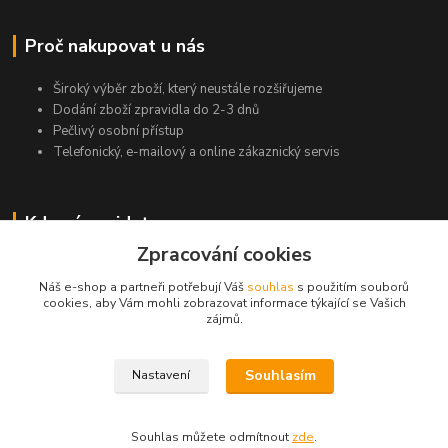
Proč nakupovat u nás
Široký výběr zboží, který neustále rozšiřujeme
Dodání zboží zpravidla do 2-3 dnů
Pečlivý osobní přístup
Telefonický, e-mailový a online zákaznický servis
Kde nás najdete
Zpracování cookies
Jasná 294
735 62 Český Těšín
Náš e-shop a partneři potřebují Váš
souhlas
s použitím souborů
cookies, aby Vám mohli zobrazovat informace týkající se Vašich
zájmů.
Kontakty
Souhlasím
Nastavení
Michal Zamarski
+420724095453
Souhlas můžete odmítnout
zde
.
Po-Pá 10-18 hod.