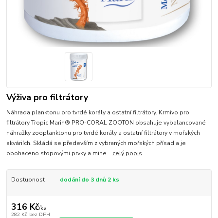
Výživa pro filtrátory
Náhrada planktonu pro tvrdé korály a ostatní filtrátory. Krmivo pro
filtrátory Tropic Marin® PRO-CORAL ZOOTON obsahuje vybalancované
náhražky zooplanktonu pro tvrdé korály a ostatní filtrátory v mořských
akváriích. Skládá se především z vybraných mořských přísad a je
obohaceno stopovými prvky a mine...
celý popis
Dostupnost
dodání do 3 dnů 2 ks
316 Kč
/
ks
282 Kč
bez DPH