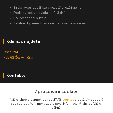
Široký výběr zboží, který neustále rozšiřujeme
Dodání zboží zpravidla do 2-3 dnů
Pečlivý osobní přístup
Telefonický, e-mailový a online zákaznický servis
Kde nás najdete
Jasná 294
735 62 Český Těšín
Kontakty
Michal Zamarski
Zpracování cookies
+420724095453
Po-Pá 10-18 hod.
Náš e-shop a partneři potřebují Váš
souhlas
s použitím souborů
cookies, aby Vám mohli zobrazovat informace týkající se Vašich
info@reefhome.cz
zájmů.