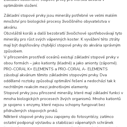
optimálním složení.
Základní stopové prvky jsou minerály potřebné ve velmi malém
množství pro biologické procesy živočišného obyvatelstva v
akváriu.
Obzvláště koráli a další bezobratlí živočichové spotřebovávají tyto
minerály pro růst svých vápenných koster. K vyvážení této ztráty
mají být doplňovány chybějící stopové prvky do akvária správným
způsobem.
V přirozeném prostředí oceánů existují základní stopové prvky v
obou formách – jako kationty (kladné) a jako anionty (záporné).
PRO-CORAL K+ ELEMENTS a PRO-CORAL A- ELEMENTS
zásobují akvárium těmito základními stopovými prvky. Dva
oddělené roztoky způsobují optimální řešení a nedochází tak k
nechtěným reakcím mezi jednotlivými elementy.
Stopové prvky jsou přirozené minerály, které mají základní funkci v
mnoha biologických procesech živých organismů. Mnoho kationtů
je spojeno s enzymy, které nejsou schopny fungovat bez
přidružených stopových prvků.
Některé stopové prvky jsou zapojeny do fotosyntézy, zatímco
ostatní podporují výstavbu a stabilizaci vápenatých schránek