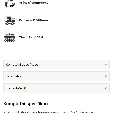
Vrácení termoboxů
Expresní DOPRAVA
Zboží SKLADEM
Kompletní specifikace
Parametry
Komentáře
0
Kompletní specifikace
Základní kationtové stopové prvky pro mořská akvária v