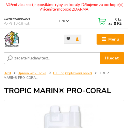
Vážení zákazníci, neposíláme ryby ani korály. Děkujeme za pochopení.
Vrácení termoboxů ZDARMA
0
ks
+420724095453
CZK
za
0 Kč
Po-Pá 10-18 hod.
Menu
Hledat
Úvod
Úprava vody, léčiva
Balling (doplňování prvků)
TROPIC
MARIN® PRO-CORAL
TROPIC MARIN® PRO-CORAL