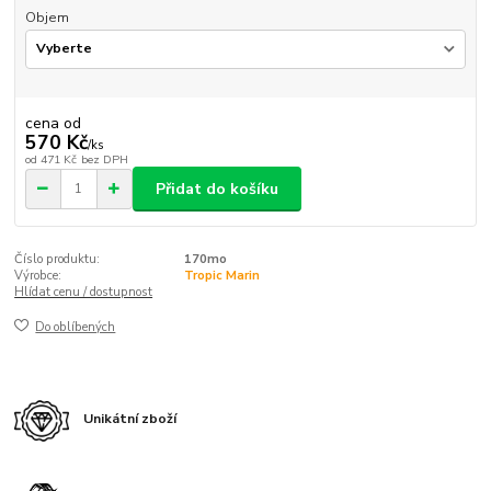
Objem
cena od
570 Kč
/
ks
od
471 Kč
bez DPH
Přidat do košíku
Číslo produktu:
170mo
Výrobce:
Tropic Marin
Hlídat cenu / dostupnost
Do oblíbených
Unikátní zboží