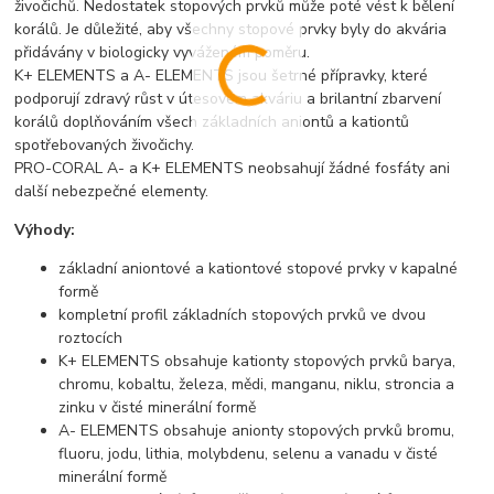
živočichů. Nedostatek stopových prvků může poté vést k bělení
korálů. Je důležité, aby všechny stopové prvky byly do akvária
přidávány v biologicky vyváženém poměru.
K+ ELEMENTS a A- ELEMENTS jsou šetrné přípravky, které
podporují zdravý růst v útesovém akváriu a brilantní zbarvení
korálů doplňováním všech základních aniontů a kationtů
spotřebovaných živočichy.
PRO-CORAL A- a K+ ELEMENTS neobsahují žádné fosfáty ani
další nebezpečné elementy.
Výhody:
základní aniontové a kationtové stopové prvky v kapalné
formě
kompletní profil základních stopových prvků ve dvou
roztocích
K+ ELEMENTS obsahuje kationty stopových prvků barya,
chromu, kobaltu, železa, mědi, manganu, niklu, stroncia a
zinku v čisté minerální formě
A- ELEMENTS obsahuje anionty stopových prvků bromu,
fluoru, jodu, lithia, molybdenu, selenu a vanadu v čisté
minerální formě