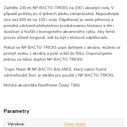
Začněte 100 ml NP-BACTO-TRICKS na 100 l akvarijní vody. V
případě potřeby po 4 týdnech dávku zdvojnásobte. Nepoužívejte
více než 400 ml na 100 l vody. Odpěňovač je velmi přínosný a
pomáhá odstranit přebytečnou produkovanou biomasu a tím i
dusičnan a fosfát z biologického akvariového cyklu. Aby tento
proces účinně fungoval, měl by být v blízkosti odpěňovače.
Pokud se NP-BACTO-TRICKS ucpe detritem z akvária, můžete se
promýt vodou z akvária a poté vrátit do filtru. Doporučujeme
jednou za měsíc doplnit NP-BACTO-TRICKS.
Tropic Marin ® NP-BACTO-BALANCE, který nabízí řízené
odstraňování živin, je ideální pro použití s NP-BACTO-TRICKS.
Mořská akvaristika ReefHome Český Těšín
Parametry
Výrobce
Tropic Marin