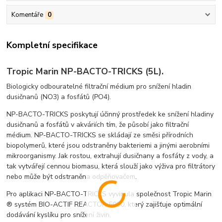
Komentáře
0
Kompletní specifikace
Tropic Marin NP-BACTO-TRICKS (5L).
Biologicky odbouratelné filtrační médium pro snížení hladin
dusičnanů (NO3) a fosfátů (PO4).
NP-BACTO-TRICKS poskytují účinný prostředek ke snížení hladiny
dusičnanů a fosfátů v akváriích tím, že působí jako filtrační
médium. NP-BACTO-TRICKS se skládají ze směsi přírodních
biopolymerů, které jsou odstraněny bakteriemi a jinými aerobními
mikroorganismy. Jak rostou, extrahují dusičnany a fosfáty z vody, a
tak vytvářejí cennou biomasu, která slouží jako výživa pro filtrátory
nebo může být odstraněna odpěňovačem.
Pro aplikaci NP-BACTO-TRICKS vyvinula společnost Tropic Marin
® systém BIO-ACTIF REACTOR 5000, který zajišťuje optimální
dodávání kyslíku pro snížení živin.