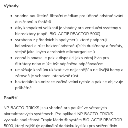
Výhody:
snadno použitelné filtrační médium pro účinné odstraňování
dusičnanů a fosfátů
díky kompaktní velikosti je vhodný pro ventilační systémy s
bioreaktory (např. BIO-ACTIF REACTOR 5000)
vyrobeno z přírodních biopolymerů, které podporují
kolonizaci a růst bakterií odstraňujících dusičnany a fosfáty,
stejně jako jiných aerobních mikroorganismů
cenná biomasa je pak k dispozici jako zdroj živin pro
filtrátory nebo může být odpěněna odpěňovačem
umožňuje korálům ukázat své nejjasnější a nejživější barvy a
zároveň je schopen intenzivně růst
bakteriální kolonizace začíná velmi rychle a pak se objevuje
průběžně
Použití:
NP-BACTO-TRICKS jsou vhodné pro použití ve větraných
bioreaktorových systémech. Pro aplikaci NP-BACTO-TRICKS
vyvinula společnost Tropic Marin ® systém BIO-ACTIF REACTOR
5000, který zajišťuje optimální dodávku kyslíku pro snížení živin.