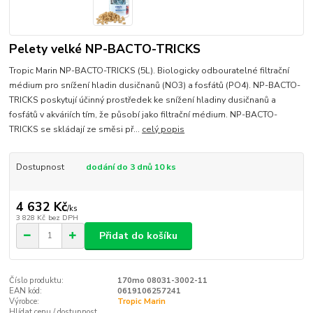
Pelety velké NP-BACTO-TRICKS
Tropic Marin NP-BACTO-TRICKS (5L). Biologicky odbouratelné filtrační
médium pro snížení hladin dusičnanů (NO3) a fosfátů (PO4). NP-BACTO-
TRICKS poskytují účinný prostředek ke snížení hladiny dusičnanů a
fosfátů v akváriích tím, že působí jako filtrační médium. NP-BACTO-
TRICKS se skládají ze směsi př...
celý popis
Dostupnost
dodání do 3 dnů 10 ks
4 632 Kč
/
ks
3 828 Kč
bez DPH
Přidat do košíku
Číslo produktu:
170mo 08031-3002-11
EAN kód:
0619106257241
Výrobce:
Tropic Marin
Hlídat cenu / dostupnost