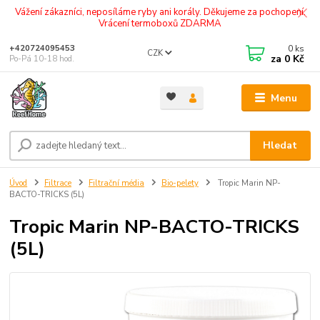
Vážení zákazníci, neposíláme ryby ani korály. Děkujeme za pochopení.
Vrácení termoboxů ZDARMA
0
ks
+420724095453
CZK
za
0 Kč
Po-Pá 10-18 hod.
Menu
Hledat
Úvod
Filtrace
Filtrační média
Bio-pelety
Tropic Marin NP-
BACTO-TRICKS (5L)
Tropic Marin NP-BACTO-TRICKS
(5L)