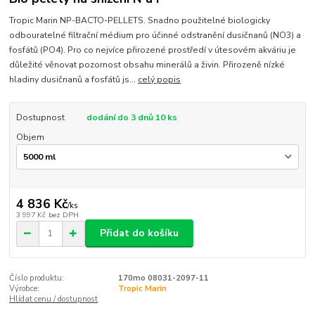
Tropic Marin NP-BACTO-PELLETS. Snadno použitelné biologicky
odbouratelné filtrační médium pro účinné odstranění dusičnanů (NO3) a
fosfátů (PO4). Pro co nejvíce přirozené prostředí v útesovém akváriu je
důležité věnovat pozornost obsahu minerálů a živin. Přirozeně nízké
hladiny dusičnanů a fosfátů js...
celý popis
Dostupnost
dodání do 3 dnů 10 ks
Objem
4 836 Kč
/
ks
3 997 Kč
bez DPH
Přidat do košíku
Číslo produktu:
170mo 08031-2097-11
Výrobce:
Tropic Marin
Hlídat cenu / dostupnost