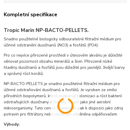
Kompletní specifikace
Tropic Marin NP-BACTO-PELLETS.
Snadno použitelné biologicky odbouratelné filtrační médium pro
účinné odstranění dusičnanů (NO3) a fosfátů (PO4).
Pro co nejvíce přirozené prostředí v útesovém akváriu je důležité
věnovat pozornost obsahu minerálů a živin. Přirozeně nízké
hladiny dusičnanů a fosfátů jsou důležité pro jasnější, živější barvy
a správný růst korálů.
NP-BACTO-PELLETS je snadno použitelné filtrační médium pro
účinné odstraňování dusičnanů a fosfátů. Je vyroben ze směsi
přírodních biopolymerů, které podporují kolonizaci a růst bakterií
odstraňujících dusičnany a fosfáty, stejně jako jiné aerobní
mikroorganismy. Tato cenná biomasa je pak k dispozici jako zdroj
potravin pro filtrátory nebo může být odpěněna odpěňovačem.
Výhody: