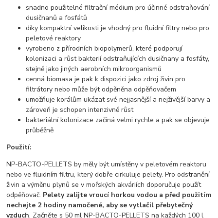
snadno použitelné filtrační médium pro účinné odstraňování
dusičnanů a fosfátů
díky kompaktní velikosti je vhodný pro fluidní filtry nebo pro
peletové reaktory
vyrobeno z přírodních biopolymerů, které podporují
kolonizaci a růst bakterií odstraňujících dusičnany a fosfáty,
stejně jako jiných aerobních mikroorganismů
cenná biomasa je pak k dispozici jako zdroj živin pro
filtrátory nebo může být odpěněna odpěňovačem
umožňuje korálům ukázat své nejjasnější a nejživější barvy a
zároveň je schopen intenzivně růst
bakteriální kolonizace začíná velmi rychle a pak se objevuje
průběžně
Použití:
NP-BACTO-PELLETS by měly být umístěny v peletovém reaktoru
nebo ve fluidním filtru, který dobře cirkuluje pelety. Pro odstranění
živin a výměnu plynů se v mořských akváriích doporučuje použít
odpěňovač.
Pelety zalijte vroucí horkou vodou a před použitím
nechejte 2 hodiny namočené, aby se vytlačil přebytečný
vzduch
. Začněte s 50 ml NP-BACTO-PELLETS na každých 100 l