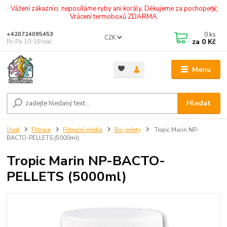
Vážení zákazníci, neposíláme ryby ani korály. Děkujeme za pochopení.
Vrácení termoboxů ZDARMA
0
ks
+420724095453
CZK
za
0 Kč
Po-Pá 10-18 hod.
Menu
Hledat
Úvod
Filtrace
Filtrační média
Bio-pelety
Tropic Marin NP-
BACTO-PELLETS (5000ml)
Tropic Marin NP-BACTO-
PELLETS (5000ml)