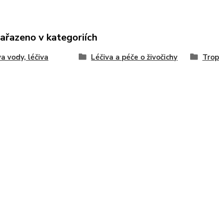
zařazeno v kategoriích
a vody, léčiva
Léčiva a péče o živočichy
Trop