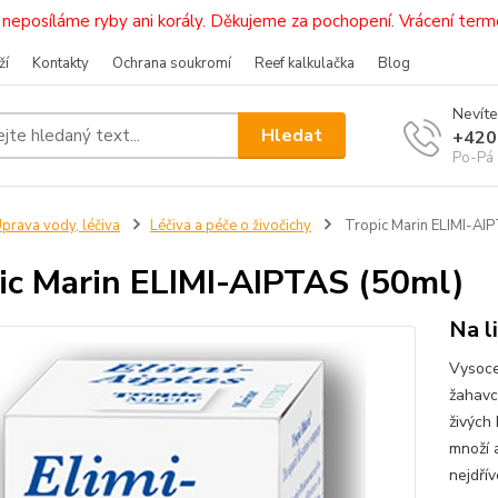
i, neposíláme ryby ani korály. Děkujeme za pochopení. Vrácení 
ží
Kontakty
Ochrana soukromí
Reef kalkulačka
Blog
Nevíte
Hledat
+420
Po-Pá 
prava vody, léčiva
Léčiva a péče o živočichy
Tropic Marin ELIMI-AI
ic Marin ELIMI-AIPTAS (50ml)
Na l
Vysoce
žahavc
živých
množí a
nejdřív