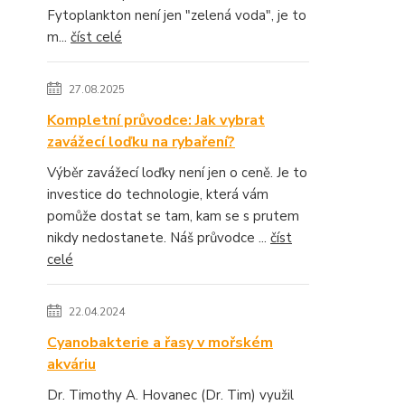
Fytoplankton není jen "zelená voda", je to
m...
číst celé
27.08.2025
Kompletní průvodce: Jak vybrat
zavážecí loďku na rybaření?
Výběr zavážecí loďky není jen o ceně. Je to
investice do technologie, která vám
pomůže dostat se tam, kam se s prutem
nikdy nedostanete. Náš průvodce ...
číst
celé
22.04.2024
Cyanobakterie a řasy v mořském
akváriu
Dr. Timothy A. Hovanec (Dr. Tim) využil