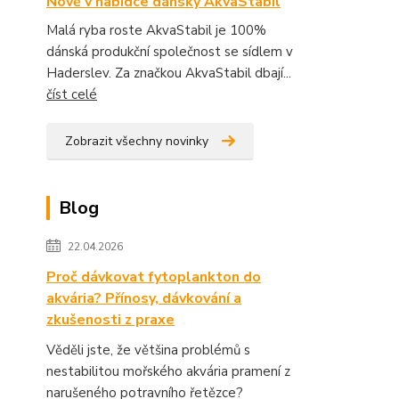
Nově v nabídce dánský AkvaStabil
Malá ryba roste AkvaStabil je 100%
dánská produkční společnost se sídlem v
Haderslev. Za značkou AkvaStabil dbají...
číst celé
Zobrazit všechny novinky
Blog
22.04.2026
Proč dávkovat fytoplankton do
akvária? Přínosy, dávkování a
zkušenosti z praxe
Věděli jste, že většina problémů s
nestabilitou mořského akvária pramení z
narušeného potravního řetězce?