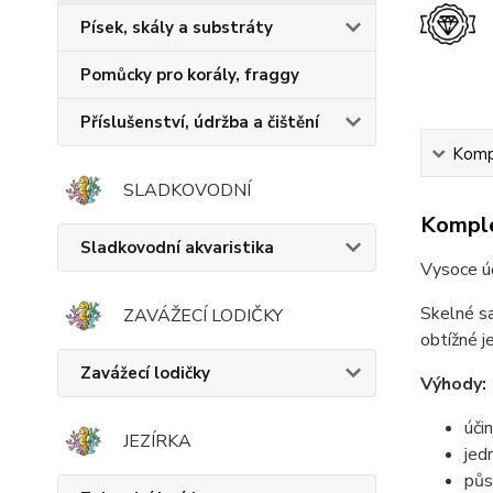
Písek, skály a substráty
Pomůcky pro korály, fraggy
Příslušenství, údržba a čištění
Kompl
SLADKOVODNÍ
Komple
Sladkovodní akvaristika
Vysoce ú
Skelné sa
ZAVÁŽECÍ LODIČKY
obtížné j
Zavážecí lodičky
Výhody:
úči
JEZÍRKA
jed
půs