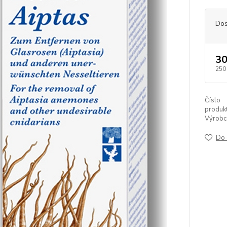
Dos
30
250
Číslo
produkt
Výrobc
Do 