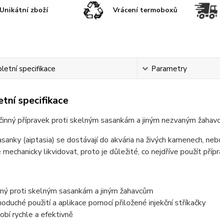
Unikátní zboží
Vrácení termoboxů
etní specifikace
Parametry
tní specifikace
činný přípravek proti skelným sasankám a jiným nezvaným žahav
sanky (aiptasia) se dostávají do akvária na živých kamenech, ne
e mechanicky likvidovat, proto je důležité, co nejdříve použít př
nný proti skelným sasankám a jiným žahavcům
noduché použití a aplikace pomocí přiložené injekční stříkačky
obí rychle a efektivně