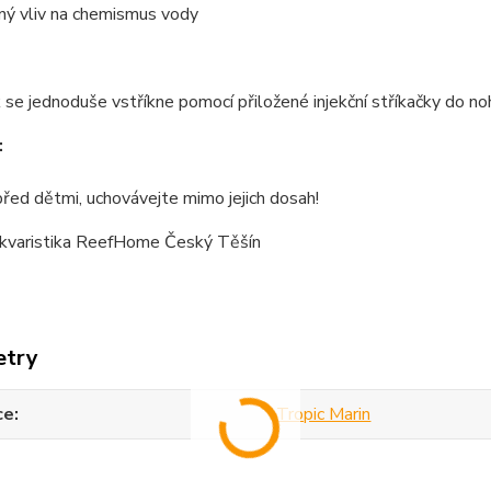
ný vliv na chemismus vody
 se jednoduše vstříkne pomocí přiložené injekční stříkačky do noh
:
řed dětmi, uchovávejte mimo jejich dosah!
kvaristika ReefHome Český Těšín
etry
ce
Tropic Marin