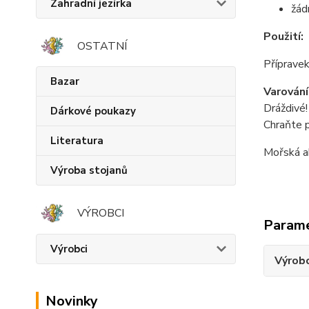
Zahradní jezírka
žád
Použití:
OSTATNÍ
Přípravek
Bazar
Varování
Dráždivé!
Dárkové poukazy
Chraňte p
Literatura
Mořská a
Výroba stojanů
VÝROBCI
Param
Výrobci
Výrob
Novinky