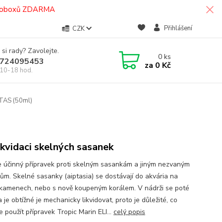
termoboxů ZDARMA
Přihlášení
CZK
 si rady? Zavolejte.
0
ks
724095453
za
0 Kč
10-18 hod.
PTAS (50ml)
ikvidaci skelných sasanek
 účinný přípravek proti skelným sasankám a jiným nezvaným
ům. Skelné sasanky (aiptasia) se dostávají do akvária na
 kamenech, nebo s nově koupeným korálem. V nádrži se poté
 je obtížné je mechanicky likvidovat, proto je důležité, co
e použít přípravek Tropic Marin ELI...
celý popis