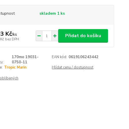
tupnost
skladem 1 ks
3 Kč
/
ks
Přidat do košíku
 Kč
bez DPH
170mo 19031-
EAN kód:
0619106243442
u:
0750-11
e:
Tropic Marin
Hlídat cenu / dostupnost
oblíbených