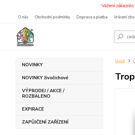
Vážení zákazníc
O nás
Obchodní podmínky
Doprava a platba
Vrácení zbo
Úvod
Ú
NOVINKY
Trop
NOVINKY živočichové
VÝPRODEJ / AKCE /
ROZBALENO
EXPIRACE
ZAPŮJČENÍ ZAŘÍZENÍ