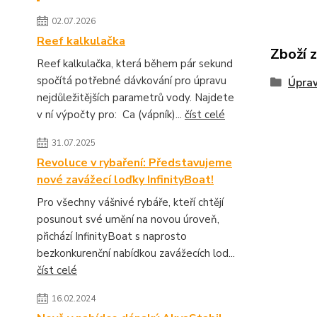
02.07.2026
Reef kalkulačka
Zboží 
Reef kalkulačka, která během pár sekund
spočítá potřebné dávkování pro úpravu
Úprav
nejdůležitějších parametrů vody. Najdete
v ní výpočty pro: Ca (vápník)...
číst celé
31.07.2025
Revoluce v rybaření: Představujeme
nové zavážecí loďky InfinityBoat!
Pro všechny vášnivé rybáře, kteří chtějí
posunout své umění na novou úroveň,
přichází InfinityBoat s naprosto
bezkonkurenční nabídkou zavážecích lod...
číst celé
16.02.2024