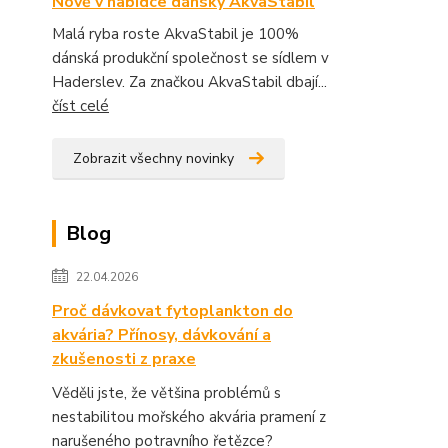
Nově v nabídce dánský AkvaStabil
Malá ryba roste AkvaStabil je 100%
dánská produkční společnost se sídlem v
Haderslev. Za značkou AkvaStabil dbají...
číst celé
Zobrazit všechny novinky
Blog
22.04.2026
Proč dávkovat fytoplankton do
akvária? Přínosy, dávkování a
zkušenosti z praxe
Věděli jste, že většina problémů s
nestabilitou mořského akvária pramení z
narušeného potravního řetězce?