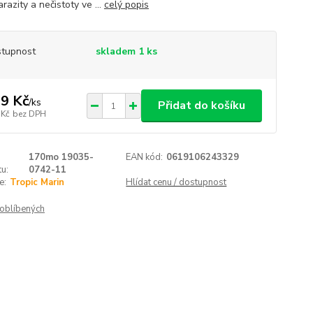
arazity a nečistoty ve ...
celý popis
tupnost
skladem 1 ks
9 Kč
/
ks
Přidat do košíku
 Kč
bez DPH
170mo 19035-
EAN kód:
0619106243329
u:
0742-11
e:
Tropic Marin
Hlídat cenu / dostupnost
oblíbených