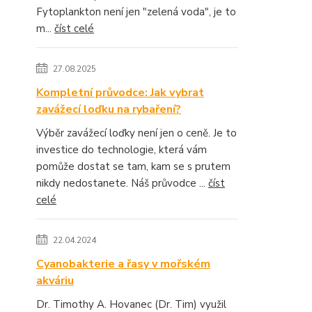
Fytoplankton není jen "zelená voda", je to
m...
číst celé
27.08.2025
Kompletní průvodce: Jak vybrat
zavážecí loďku na rybaření?
Výběr zavážecí loďky není jen o ceně. Je to
investice do technologie, která vám
pomůže dostat se tam, kam se s prutem
nikdy nedostanete. Náš průvodce ...
číst
celé
22.04.2024
Cyanobakterie a řasy v mořském
akváriu
Dr. Timothy A. Hovanec (Dr. Tim) využil