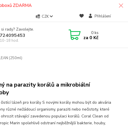
termoboxů ZDARMA
Přihlášení
CZK
 si rady? Zavolejte.
0
ks
724095453
za
0 Kč
10-18 hod.
LEAN (250ml)
)
ný na parazity korálů a mikrobiální
oby
 čistící lázeň pro korály S novými korály mohou být do akvária
ny různé nežádoucí organismy, paraziti nebo nečistoty, které
ohrozit stávající zavedenou populaci korálů. Coral Clean od
ropic Marin spolehlivě odstraní nejběžnější bakterie, houby,