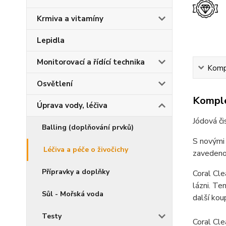
Krmiva a vitamíny
Lepidla
Monitorovací a řídící technika
Kompl
Osvětlení
Komple
Úprava vody, léčiva
Jódová či
Balling (doplňování prvků)
S novými 
Léčiva a péče o živočichy
zavedenou
Přípravky a doplňky
Coral Cle
lázni. Te
Sůl - Mořská voda
další kou
Testy
Coral Cle