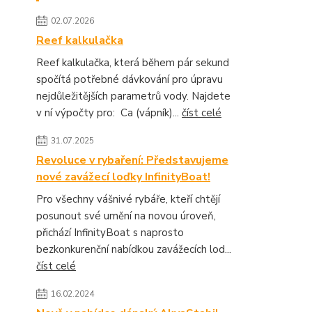
02.07.2026
Reef kalkulačka
Reef kalkulačka, která během pár sekund
spočítá potřebné dávkování pro úpravu
nejdůležitějších parametrů vody. Najdete
v ní výpočty pro: Ca (vápník)...
číst celé
31.07.2025
Revoluce v rybaření: Představujeme
nové zavážecí loďky InfinityBoat!
Pro všechny vášnivé rybáře, kteří chtějí
posunout své umění na novou úroveň,
přichází InfinityBoat s naprosto
bezkonkurenční nabídkou zavážecích lod...
číst celé
16.02.2024