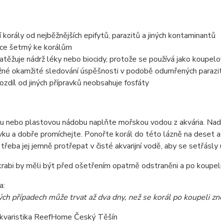
tí korály od nejběžnějších epifytů, parazitů a jiných kontaminantů
ice šetrný ke korálům
atěžuje nádrž léky nebo biocidy, protože se používá jako koupelo
né okamžité sledování úspěšnosti v podobě odumřených parazi
rozdíl od jiných přípravků neobsahuje fosfáty
u nebo plastovou nádobu naplňte mořskou vodou z akvária. Nad
vku a dobře promíchejte. Ponořte korál do této lázně na deset 
e třeba jej jemně protřepat v čisté akvarijní vodě, aby se setřásl
krabi by měli být před ošetřením opatrně odstraněni a po koupeli
a:
ch případech může trvat až dva dny, než se korál po koupeli zn
kvaristika ReefHome Český Těšín