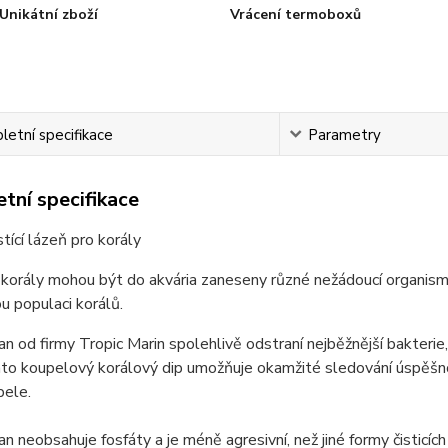
Unikátní zboží
Vrácení termoboxů
etní specifikace
Parametry
tní specifikace
stící lázeň pro korály
korály mohou být do akvária zaneseny různé nežádoucí organismy,
 populaci korálů.
an od firmy Tropic Marin spolehlivě odstraní nejběžnější bakterie
nto koupelový korálový dip umožňuje okamžité sledování úspěšno
pele.
an neobsahuje fosfáty a je méně agresivní, než jiné formy čisticíc