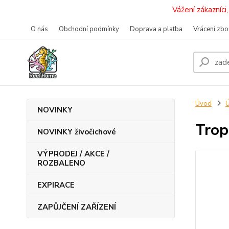
Vážení zákazníc
O nás
Obchodní podmínky
Doprava a platba
Vrácení zbo
Úvod
Ú
NOVINKY
Trop
NOVINKY živočichové
VÝPRODEJ / AKCE /
ROZBALENO
EXPIRACE
ZAPŮJČENÍ ZAŘÍZENÍ