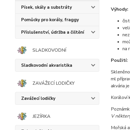
Písek, skály a substráty
Výhody:
Pomůcky pro korály, fraggy
čis
vel
Příslušenství, údržba a čištění
nez
mož
na 
SLADKOVODNÍ
Použití:
Sladkovodní akvaristika
Skleněno
ml přípra
ZAVÁŽECÍ LODIČKY
akvária j
Koráloví 
Zavážecí lodičky
Poznámk
V některý
JEZÍRKA
Mořská a