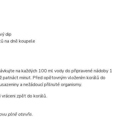
vý dip
tů na dně koupele
ávkujte na každých 100 ml vody do připravené nádoby 1
až patnáct minut. Před opětovným vložením korálů do
y usazeniny a nežádoucí přilnuté organismy.
 vráceni zpět do korálů.
ovu plně otevře.