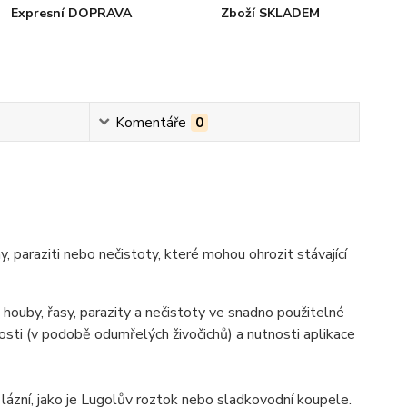
Expresní DOPRAVA
Zboží SKLADEM
Komentáře
0
 paraziti nebo nečistoty, které mohou ohrozit stávající
, houby, řasy, parazity a nečistoty ve snadno použitelné
sti (v podobě odumřelých živočichů) a nutnosti aplikace
h lázní, jako je Lugolův roztok nebo sladkovodní koupele.