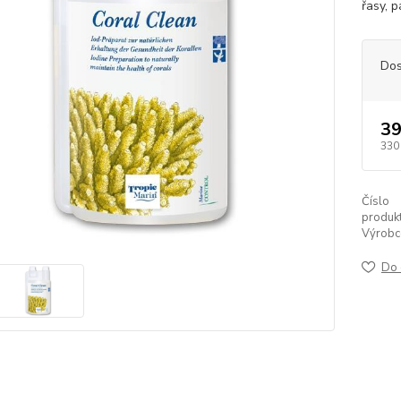
řasy, p
Dos
39
330
Číslo
produkt
Výrobc
Do 