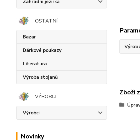
Zahradní jezírka
OSTATNÍ
Param
Bazar
Výrob
Dárkové poukazy
Literatura
Výroba stojanů
Zboží 
VÝROBCI
Úprav
Výrobci
Novinky