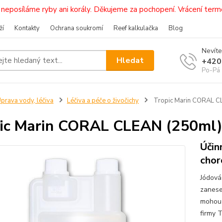
i, neposíláme ryby ani korály. Děkujeme za pochopení. Vrácení 
ží
Kontakty
Ochrana soukromí
Reef kalkulačka
Blog
Nevíte
Hledat
+420
Po-Pá 
prava vody, léčiva
Léčiva a péče o živočichy
Tropic Marin CORAL C
ic Marin CORAL CLEAN (250ml
Účin
chor
Jódová
zanese
mohou 
firmy T