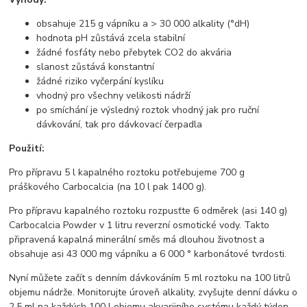
obsahuje 215 g vápníku a > 30 000 alkality (°dH)
hodnota pH zůstává zcela stabilní
žádné fosfáty nebo přebytek CO2 do akvária
slanost zůstává konstantní
žádné riziko vyčerpání kyslíku
vhodný pro všechny velikosti nádrží
po smíchání je výsledný roztok vhodný jak pro ruční
dávkování, tak pro dávkovací čerpadla
Použití:
Pro přípravu 5 l kapalného roztoku potřebujeme 700 g
práškového Carbocalcia (na 10 l pak 1400 g).
Pro přípravu kapalného roztoku rozpusťte 6 odměrek (asi 140 g)
Carbocalcia Powder v 1 litru reverzní osmotické vody. Takto
připravená kapalná minerální směs má dlouhou životnost a
obsahuje asi 43 000 mg vápníku a 6 000 ° karbonátové tvrdosti.
Nyní můžete začít s denním dávkováním 5 ml roztoku na 100 litrů
objemu nádrže. Monitorujte úroveň alkality, zvyšujte denní dávku o
2,5 ml na každých 100 l objemu akvarijního systému každý týden,