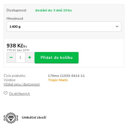
Dostupnost
dodání do 3 dnů 10 ks
Hmotnost
938 Kč
/
ks
775 Kč
bez DPH
Přidat do košíku
Číslo produktu:
170mo 11033-0414-11
Výrobce:
Tropic Marin
Hlídat cenu / dostupnost
Do oblíbených
Unikátní zboží