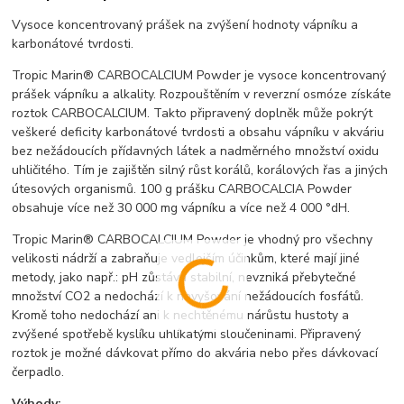
Vysoce koncentrovaný prášek na zvýšení hodnoty vápníku a
karbonátové tvrdosti.
Tropic Marin® CARBOCALCIUM Powder je vysoce koncentrovaný
prášek vápníku a alkality. Rozpouštěním v reverzní osmóze získáte
roztok CARBOCALCIUM. Takto připravený doplněk může pokrýt
veškeré deficity karbonátové tvrdosti a obsahu vápníku v akváriu
bez nežádoucích přídavných látek a nadměrného množství oxidu
uhličitého. Tím je zajištěn silný růst korálů, korálových řas a jiných
útesových organismů. 100 g prášku CARBOCALCIA Powder
obsahuje více než 30 000 mg vápníku a více než 4 000 °dH.
Tropic Marin® CARBOCALCIUM Powder je vhodný pro všechny
velikosti nádrží a zabraňuje vedlejším účinkům, které mají jiné
metody, jako např.: pH zůstává stabilní, nevzniká přebytečné
množství CO2 a nedochází k navyšování nežádoucích fosfátů.
Kromě toho nedochází ani k nechtěnému nárůstu hustoty a
zvýšené spotřebě kyslíku uhlíkatými sloučeninami. Připravený
roztok je možné dávkovat přímo do akvária nebo přes dávkovací
čerpadlo.
Výhody: