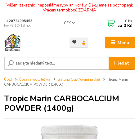
Vážení zákazníci, neposíláme ryby ani korály. Děkujeme za pochopení.
Vrácení termoboxů ZDARMA
0
ks
+420724095453
CZK
za
0 Kč
Po-Pá 10-18 hod.
Menu
Hledat
Úvod
Úprava vody, léčiva
Balling (doplňování prvků)
Tropic Marin
CARBOCALCIUM POWDER (1400g)
Tropic Marin CARBOCALCIUM
POWDER (1400g)