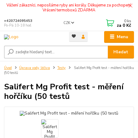
Vážení zákazníci, neposíláme ryby ani korály. Děkujeme za pochopení.
Vrácení termoboxů ZDARMA
0
ks
+420724095453
CZK
za
0 Kč
Po-Pá 10-18 hod.
Menu
Hledat
Úvod
Úprava vody, léčiva
Testy
Salifert Mg Profit test - měření hořčíku
(50 testů
Salifert Mg Profit test - měření
hořčíku (50 testů