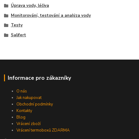
Úprava vody, léčiva
Monitorování, testování a analýza vody
Testy
Salifert
Informace pro zákazníky
O nás
Jak nakupovat
Obchodní podmínky
Kontakty
Blog
Vrácení zboží
Vrácení termoboxů ZDARMA