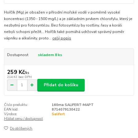
Hořčík (Mg) je obsažen v přírodní mořské vodě v poměrně vysoké
koncentraci (1350 - 1500 mg/L) a je základním prvkem chlorofylu, který je
nezbytný pro fotosyntézu. Bez fotosyntézy by rostliny, řasy a koráli
nebyli schopni přežít... Hořčík také pomáhá udržovat správný poměr
vápníku a alkalinity, proto...
celý popis
Dostupnost
skladem 8 ks
259 Kč
/
ks
214 Kč
bez DPH
Přidat do košíku
Číslo produktu:
160ma SALIFERT-MAPT
EAN kód:
8714079130422
Výrobce:
Salifert
Hlídat cenu / dostupnost
Do oblíbených