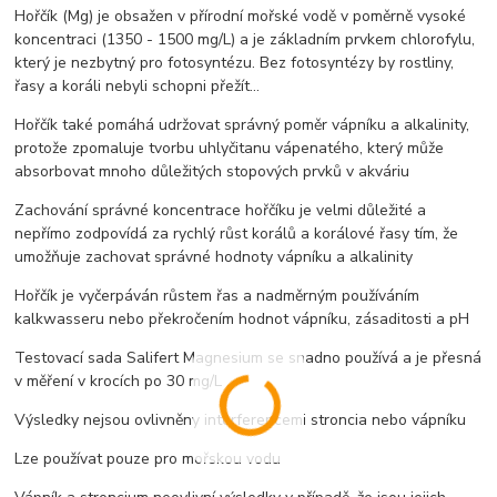
Hořčík (Mg) je obsažen v přírodní mořské vodě v poměrně vysoké
koncentraci (1350 - 1500 mg/L) a je základním prvkem chlorofylu,
který je nezbytný pro fotosyntézu. Bez fotosyntézy by rostliny,
řasy a koráli nebyli schopni přežít...
Hořčík také pomáhá udržovat správný poměr vápníku a alkalinity,
protože zpomaluje tvorbu uhlyčitanu vápenatého, který může
absorbovat mnoho důležitých stopových prvků v akváriu
Zachování správné koncentrace hořčíku je velmi důležité a
nepřímo zodpovídá za rychlý růst korálů a korálové řasy tím, že
umožňuje zachovat správné hodnoty vápníku a alkalinity
Hořčík je vyčerpáván růstem řas a nadměrným používáním
kalkwasseru nebo překročením hodnot vápníku, zásaditosti a pH
Testovací sada Salifert Magnesium se snadno používá a je přesná
v měření v krocích po 30 mg/L
Výsledky nejsou ovlivněny interferencemi stroncia nebo vápníku
Lze používat pouze pro mořskou vodu