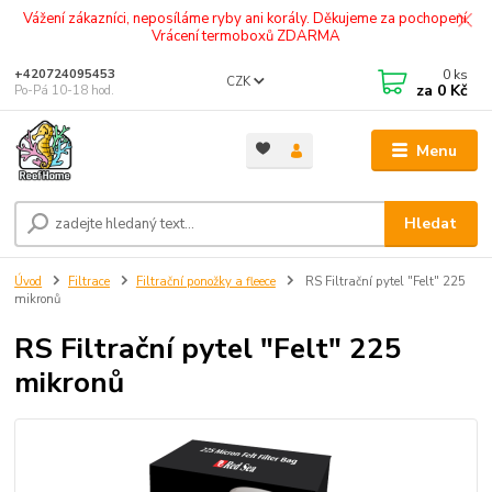
Vážení zákazníci, neposíláme ryby ani korály. Děkujeme za pochopení.
Vrácení termoboxů ZDARMA
0
ks
+420724095453
CZK
za
0 Kč
Po-Pá 10-18 hod.
Menu
Hledat
Úvod
Filtrace
Filtrační ponožky a fleece
RS Filtrační pytel "Felt" 225
mikronů
RS Filtrační pytel "Felt" 225
mikronů