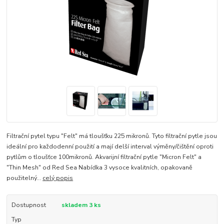
Filtrační pytel typu "Felt" má tloušťku 225 mikronů. Tyto filtrační pytle jsou
ideální pro každodenní použití a mají delší interval výměny/čištění oproti
pytlům o tloušťce 100mikronů. Akvarijní filtrační pytle "Micron Felt" a
"Thin Mesh" od Red Sea Nabídka 3 vysoce kvalitních, opakovaně
použitelný...
celý popis
Dostupnost
skladem 3 ks
Typ