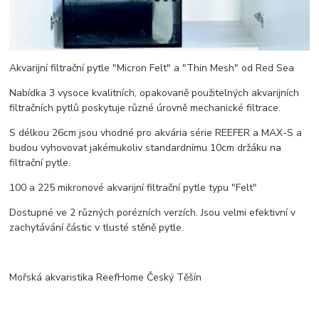
Akvarijní filtrační pytle "Micron Felt" a "Thin Mesh" od Red Sea
Nabídka 3 vysoce kvalitních, opakovaně použitelných akvarijních
filtračních pytlů poskytuje různé úrovně mechanické filtrace.
S délkou 26cm jsou vhodné pro akvária série REEFER a MAX-S a
budou vyhovovat jakémukoliv standardnímu 10cm držáku na
filtrační pytle.
100 a 225 mikronové akvarijní filtrační pytle typu "Felt"
Dostupné ve 2 různých porézních verzích. Jsou velmi efektivní v
zachytávání částic v tlusté stěně pytle.
Mořská akvaristika ReefHome Český Těšín