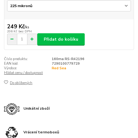
249 Kč
/
ks
206 Kč
bez DPH
Přidat do košíku
Číslo produktu:
160ma RS-R42196
EAN kód:
7290100779729
Výrobce:
Red Sea
Hlídat cenu / dostupnost
Do oblíbených
Unikátní zboží
Vrácení termoboxů