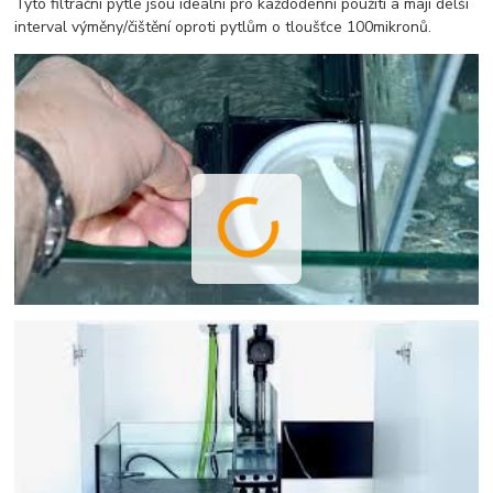
Tyto filtrační pytle jsou ideální pro každodenní použití a mají delší
interval výměny/čištění oproti pytlům o tloušťce 100mikronů.