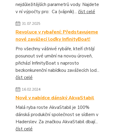
nejdůležitějších parametrů vody. Najdete
v ní výpočty pro: Ca (vápník)...
číst celé
31.07.2025
Revoluce v rybaření: Představujeme
nové zavážecí loďky InfinityBoat!
Pro všechny vášnivé rybáře, kteří chtějí
posunout své umění na novou úroveň,
přichází InfinityBoat s naprosto
bezkonkurenční nabídkou zavážecích lod...
číst celé
16.02.2024
Nově v nabídce dánský AkvaStabil
Malá ryba roste AkvaStabil je 100%
dánská produkční společnost se sídlem v
Haderslev. Za značkou AkvaStabil dbají...
číst celé