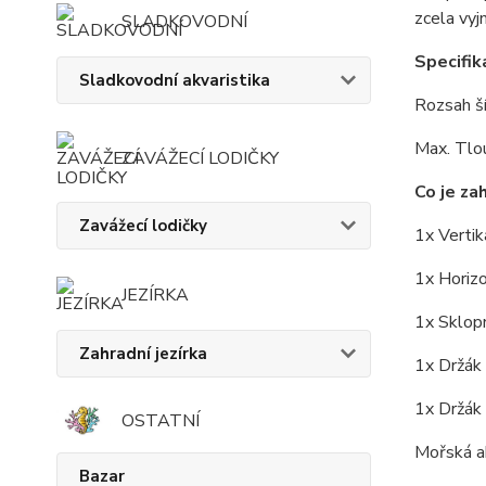
zcela vyj
SLADKOVODNÍ
Specifik
Sladkovodní akvaristika
Rozsah ší
Max. Tlou
ZAVÁŽECÍ LODIČKY
Co je za
Zavážecí lodičky
1x Vertik
1x Horiz
JEZÍRKA
1x Sklop
Zahradní jezírka
1x Držák
1x Držák
OSTATNÍ
Mořská a
Bazar