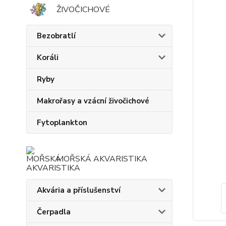
ŽIVOČICHOVÉ
Bezobratlí
Koráli
Ryby
Makrořasy a vzácní živočichové
Fytoplankton
MOŘSKÁ AKVARISTIKA
Akvária a příslušenství
Čerpadla