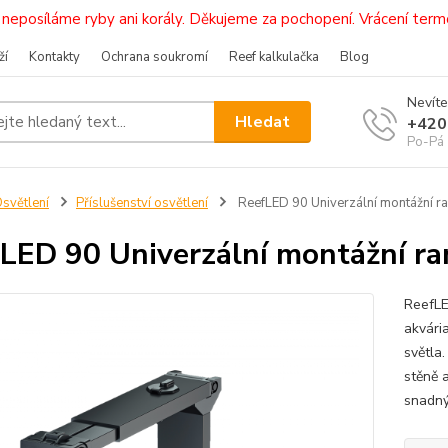
i, neposíláme ryby ani korály. Děkujeme za pochopení. Vrácení 
ží
Kontakty
Ochrana soukromí
Reef kalkulačka
Blog
Nevíte
Hledat
+420
Po-Pá 
světlení
Příslušenství osvětlení
ReefLED 90 Univerzální montážní 
LED 90 Univerzální montážní r
ReefLE
akvári
světla
stěně 
snadný 