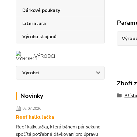
Dárkové poukazy
Param
Literatura
Výroba stojanů
Výrob
VÝROBCI
Výrobci
Zboží 
Novinky
Přísl
02.07.2026
Reef kalkulačka
Reef kalkulačka, která během pár sekund
spočítá potřebné dávkování pro úpravu