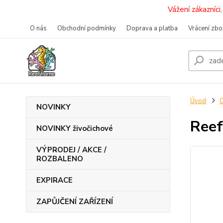
Vážení zákazníc
O nás
Obchodní podmínky
Doprava a platba
Vrácení zbo
Úvod
O
NOVINKY
Reef
NOVINKY živočichové
VÝPRODEJ / AKCE /
ROZBALENO
EXPIRACE
ZAPŮJČENÍ ZAŘÍZENÍ