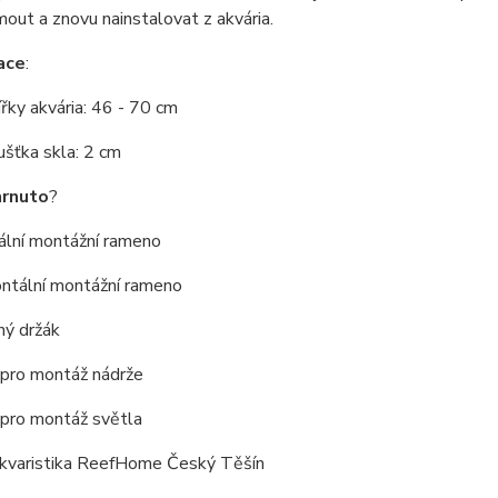
mout a znovu nainstalovat z akvária.
ace
:
řky akvária: 46 - 70 cm
šťka skla: 2 cm
hrnuto
?
ální montážní rameno
ontální montážní rameno
ný držák
 pro montáž nádrže
 pro montáž světla
kvaristika ReefHome Český Těšín