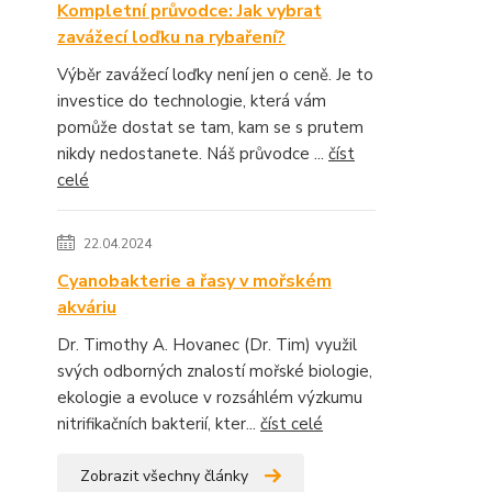
Kompletní průvodce: Jak vybrat
zavážecí loďku na rybaření?
Výběr zavážecí loďky není jen o ceně. Je to
investice do technologie, která vám
pomůže dostat se tam, kam se s prutem
nikdy nedostanete. Náš průvodce ...
číst
celé
22.04.2024
Cyanobakterie a řasy v mořském
akváriu
Dr. Timothy A. Hovanec (Dr. Tim) využil
svých odborných znalostí mořské biologie,
ekologie a evoluce v rozsáhlém výzkumu
nitrifikačních bakterií, kter...
číst celé
Zobrazit všechny články