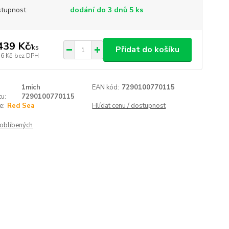
tupnost
dodání do 3 dnů 5 ks
439 Kč
/
ks
Přidat do košíku
16 Kč
bez DPH
1mich
EAN kód:
7290100770115
u:
7290100770115
e:
Red Sea
Hlídat cenu / dostupnost
oblíbených