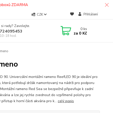
termoboxů ZDARMA
Přihlášení
CZK
 si rady? Zavolejte.
0
ks
724095453
za
0 Kč
10-18 hod.
rameno
ameno
D 90. Univerzální montážní rameno ReefLED 90 je ideální pro
a, která potřebují držák namontovaný na nádrži pro podporu
. Montážní rameno Red Sea se bezpečně připevňuje k zadní
akvária a lze jej rychle zvednout do vzpřímené polohy pro
přístup k horní části akvária pro k...
celý popis