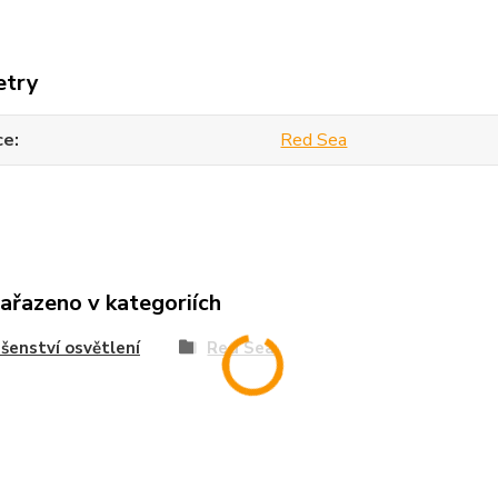
etry
ce
Red Sea
zařazeno v kategoriích
ušenství osvětlení
Red Sea