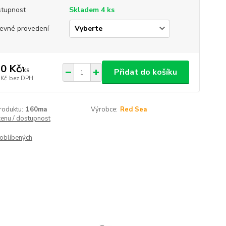
tupnost
Skladem 4 ks
evné provedení
0 Kč
/
ks
Přidat do košíku
 Kč
bez DPH
roduktu:
160ma
Výrobce:
Red Sea
cenu / dostupnost
oblíbených