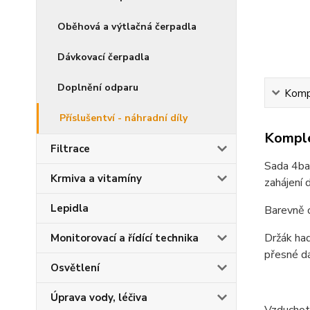
Oběhová a výtlačná čerpadla
Dávkovací čerpadla
Doplnění odparu
Kompl
Příslušentví - náhradní díly
Komple
Filtrace
Sada 4bar
Krmiva a vitamíny
zahájení 
Lepidla
Barevně o
Držák had
Monitorovací a řídící technika
přesné dá
Osvětlení
Úprava vody, léčiva
Vzduchot