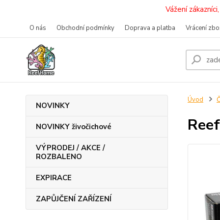
Vážení zákazníc
O nás
Obchodní podmínky
Doprava a platba
Vrácení zbo
Úvod
Č
NOVINKY
Reef
NOVINKY živočichové
VÝPRODEJ / AKCE /
ROZBALENO
EXPIRACE
ZAPŮJČENÍ ZAŘÍZENÍ