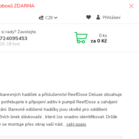
termoboxů ZDARMA
Přihlášení
CZK
 si rady? Zavolejte.
0
ks
724095453
za
0 Kč
10-18 hod.
barevných hadiček a příslušenství ReefDose Deluxe obsahuje
o potřebujete k připojení aditiv k pumpě ReefDose a zahájení
ání. Barevně odlišené hadičky jsou skvělé pro oddělení
čních linek dávkovače , které lze snadno identifikovat. Držák
y se montuje přes okraj vaší nád...
celý popis