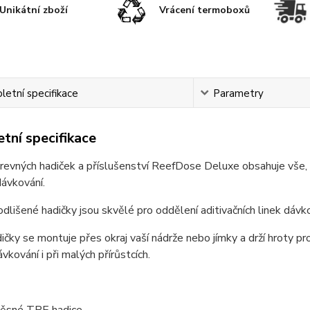
Unikátní zboží
Vrácení termoboxů
etní specifikace
Parametry
tní specifikace
evných hadiček a příslušenství ReefDose Deluxe obsahuje vše, 
dávkování.
dlišené hadičky jsou skvělé pro oddělení aditivačních linek dávko
ičky se montuje přes okraj vaší nádrže nebo jímky a drží hroty pro 
vkování i při malých přírůstcích.
ěsné TPE hadice