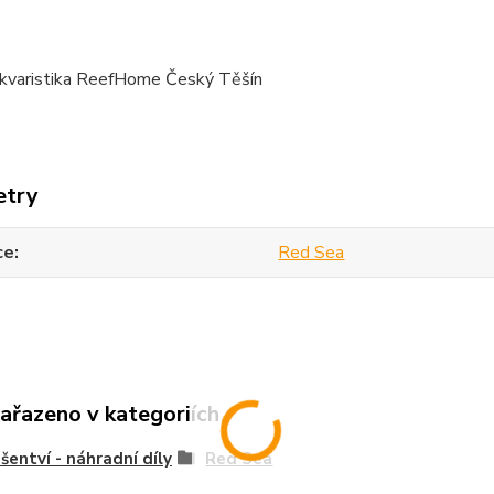
kvaristika ReefHome Český Těšín
etry
ce
Red Sea
zařazeno v kategoriích
ušentví - náhradní díly
Red Sea