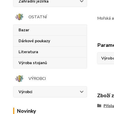
Zahradní jezírka
OSTATNÍ
Mořská a
Bazar
Dárkové poukazy
Param
Literatura
Výrob
Výroba stojanů
VÝROBCI
Výrobci
Zboží 
Přísl
Novinky