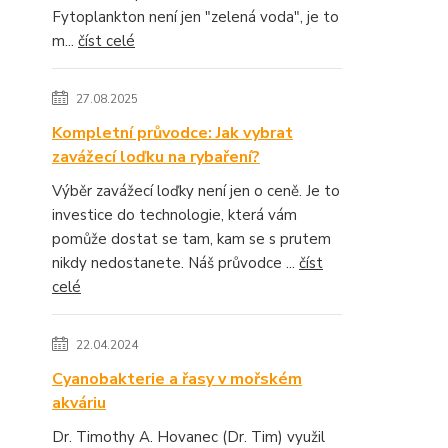
Fytoplankton není jen "zelená voda", je to
m...
číst celé
27.08.2025
Kompletní průvodce: Jak vybrat
zavážecí loďku na rybaření?
Výběr zavážecí loďky není jen o ceně. Je to
investice do technologie, která vám
pomůže dostat se tam, kam se s prutem
nikdy nedostanete. Náš průvodce ...
číst
celé
22.04.2024
Cyanobakterie a řasy v mořském
akváriu
Dr. Timothy A. Hovanec (Dr. Tim) využil