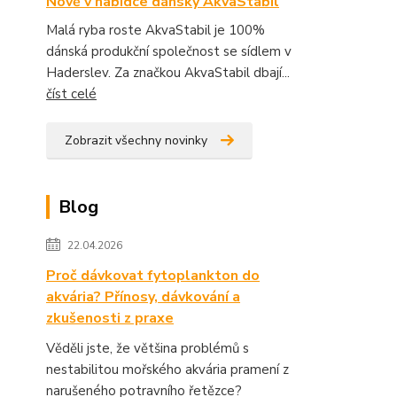
Nově v nabídce dánský AkvaStabil
Malá ryba roste AkvaStabil je 100%
dánská produkční společnost se sídlem v
Haderslev. Za značkou AkvaStabil dbají...
číst celé
Zobrazit všechny novinky
Blog
22.04.2026
Proč dávkovat fytoplankton do
akvária? Přínosy, dávkování a
zkušenosti z praxe
Věděli jste, že většina problémů s
nestabilitou mořského akvária pramení z
narušeného potravního řetězce?