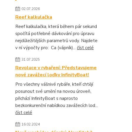
02.07.2026
Reef kalkulačka
Reef kalkulačka, která během pár sekund
spočítá potřebné dávkování pro úpravu
nejdůležitějších parametrů vody. Najdete
v ní výpočty pro: Ca (vápník)...
číst celé
31.07.2025
Revoluce v rybaření: Představujeme
nové zavážecí loďky InfinityBoat!
Pro všechny vášnivé rybáře, kteří chtějí
posunout své umění na novou úroveň,
přichází InfinityBoat s naprosto
bezkonkurenční nabídkou zavážecích lod...
číst celé
16.02.2024