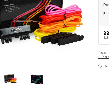
Dos
Bar
99
818
Číslo p
Hlídat 
Do 