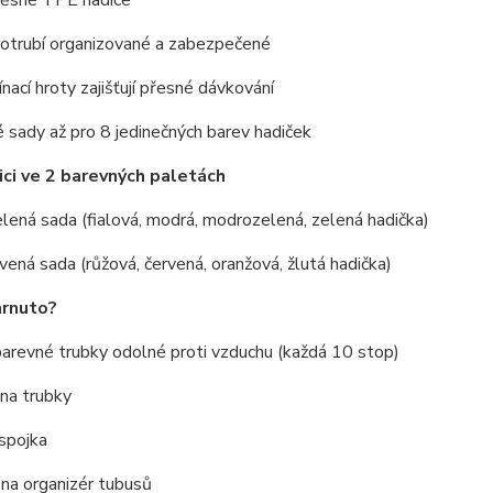
potrubí organizované a zabezpečené
nací hroty zajišťují přesné dávkování
 sady až pro 8 jedinečných barev hadiček
ici ve 2 barevných paletách
ená sada (fialová, modrá, modrozelená, zelená hadička)
vená sada (růžová, červená, oranžová, žlutá hadička)
hrnuto?
arevné trubky odolné proti vzduchu (každá 10 stop)
na trubky
spojka
 na organizér tubusů