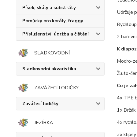
Písek, skály a substráty
Udržuje 
Pomůcky pro korály, fraggy
Rychloupí
Příslušenství, údržba a čištění
2 barevné
K dispoz
SLADKOVODNÍ
Modro-zel
Sladkovodní akvaristika
Žluto-čer
Co je za
ZAVÁŽECÍ LODIČKY
4x TPE b
Zavážecí lodičky
1x Držák 
4x rychlo
JEZÍRKA
3x klipsy