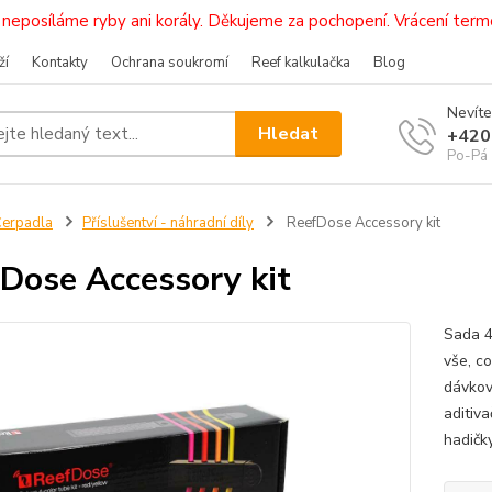
i, neposíláme ryby ani korály. Děkujeme za pochopení. Vrácení 
ží
Kontakty
Ochrana soukromí
Reef kalkulačka
Blog
Nevíte
Hledat
+420
Po-Pá 
erpadla
Příslušentví - náhradní díly
ReefDose Accessory kit
Dose Accessory kit
Sada 4
vše, c
dávkov
aditiva
hadičk