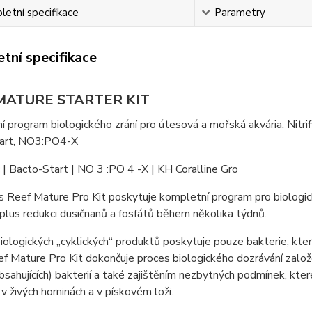
etní specifikace
Parametry
tní specifikace
MATURE STARTER KIT
 program biologického zrání pro útesová a mořská akvária. Nitrif
art, NO3:PO4-X
 | Bacto-Start | NO 3 :PO 4 -X | KH Coralline Gro
 Reef Mature Pro Kit poskytuje kompletní program pro biologic
ci plus redukci dusičnanů a fosfátů během několika týdnů.
iologických „cyklických“ produktů poskytuje pouze bakterie, kte
f Mature Pro Kit dokončuje proces biologického dozrávání založení
bsahujících) bakterií a také zajištěním nezbytných podmínek, kter
v živých horninách a v pískovém loži.