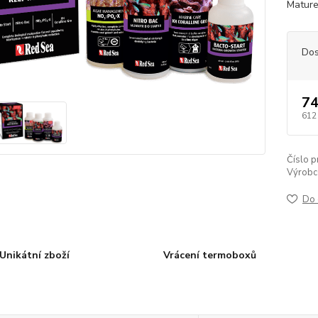
Mature
Dos
74
612
Číslo p
Výrobc
Do 
Unikátní zboží
Vrácení termoboxů