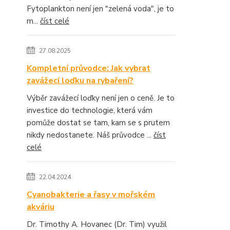
Fytoplankton není jen "zelená voda", je to
m...
číst celé
27.08.2025
Kompletní průvodce: Jak vybrat
zavážecí loďku na rybaření?
Výběr zavážecí loďky není jen o ceně. Je to
investice do technologie, která vám
pomůže dostat se tam, kam se s prutem
nikdy nedostanete. Náš průvodce ...
číst
celé
22.04.2024
Cyanobakterie a řasy v mořském
akváriu
Dr. Timothy A. Hovanec (Dr. Tim) využil