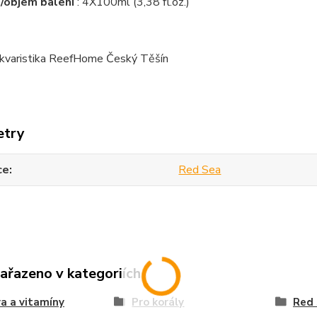
/objem balení
: 4X100ml (3,38 fl.oz.)
kvaristika ReefHome Český Těšín
etry
ce
Red Sea
zařazeno v kategoriích
a a vitamíny
Pro korály
Red