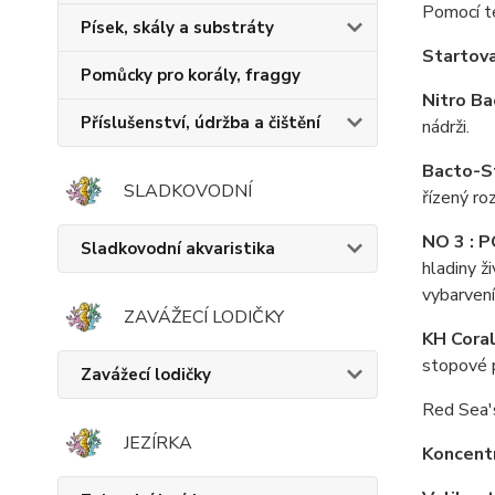
Pomocí t
Písek, skály a substráty
Startova
Pomůcky pro korály, fraggy
Nitro Ba
Příslušenství, údržba a čištění
nádrži.
Bacto-S
SLADKOVODNÍ
řízený ro
NO 3 : P
Sladkovodní akvaristika
hladiny ž
vybarvení
ZAVÁŽECÍ LODIČKY
KH Coral
stopové p
Zavážecí lodičky
Red Sea's
JEZÍRKA
Koncent