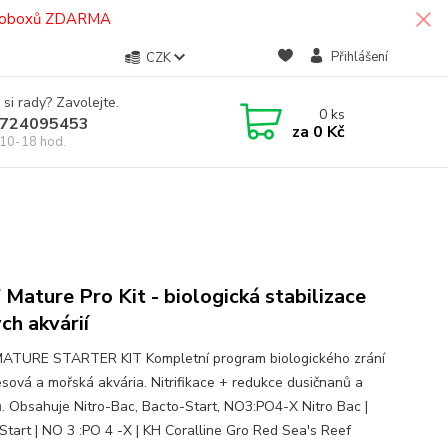
termoboxů ZDARMA
Přihlášení
CZK
 si rady? Zavolejte.
0
ks
724095453
za
0 Kč
10-18 hod.
 Mature Pro Kit - biologická stabilizace
ch akvárií
ATURE STARTER KIT Kompletní program biologického zrání
esová a mořská akvária. Nitrifikace + redukce dusičnanů a
ů. Obsahuje Nitro-Bac, Bacto-Start, NO3:PO4-X Nitro Bac |
Start | NO 3 :PO 4 -X | KH Coralline Gro Red Sea's Reef