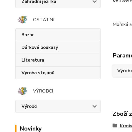
Velikost
Zahradní jezírka
OSTATNÍ
Mořská a
Bazar
Dárkové poukazy
Param
Literatura
Výrob
Výroba stojanů
VÝROBCI
Výrobci
Zboží 
Krmiv
Novinky