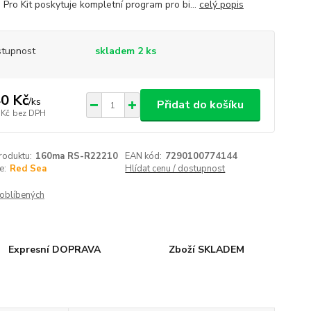
 Pro Kit poskytuje kompletní program pro bi...
celý popis
tupnost
skladem 2 ks
0 Kč
/
ks
Přidat do košíku
 Kč
bez DPH
roduktu:
160ma RS-R22210
EAN kód:
7290100774144
e:
Red Sea
Hlídat cenu / dostupnost
oblíbených
Expresní DOPRAVA
Zboží SKLADEM