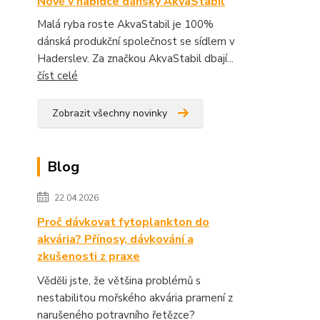
Nově v nabídce dánský AkvaStabil
Malá ryba roste AkvaStabil je 100%
dánská produkční společnost se sídlem v
Haderslev. Za značkou AkvaStabil dbají...
číst celé
Zobrazit všechny novinky
Blog
22.04.2026
Proč dávkovat fytoplankton do
akvária? Přínosy, dávkování a
zkušenosti z praxe
Věděli jste, že většina problémů s
nestabilitou mořského akvária pramení z
narušeného potravního řetězce?