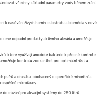
ledovat všechny základní parametry vody během zrání.
rií k nasévání živých hornin, substrátu a biomédia v nové
irozené odpadní produkty aktivního akvária a umožňuje
vků, které využívají anoxické bakterie k přesné kontrole
a umožňuje kontrolu zooxanthel pro optimální růst a
 pufrů a draslíku, obohacený o specifické minoritní a
 prospěšné mikrofauny.
 dozrávání pro akvarijní systémy do 250 litrů