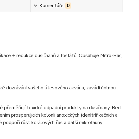
Komentáře
0
ikace + redukce dusičnanů a fosfátů. Obsahuje Nitro-Bac,
ké dozrávání vašeho útesového akvária, zavádí úplnou
ré přeměňují toxické odpadní produkty na dusičnany. Red
m prosperujících kolonií anoxických (denitrifikačních a
é podpoří růst korálových řas a další mikrofauny