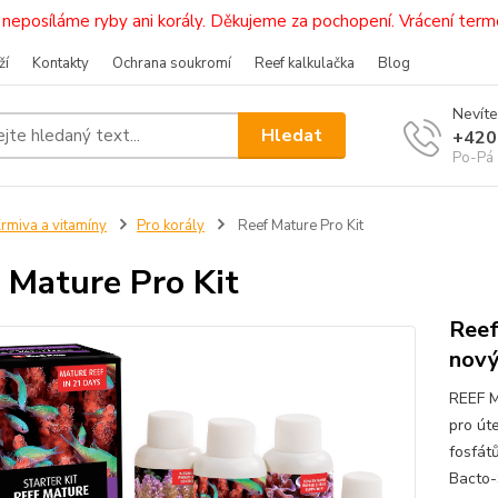
i, neposíláme ryby ani korály. Děkujeme za pochopení. Vrácení 
ží
Kontakty
Ochrana soukromí
Reef kalkulačka
Blog
Nevíte
Hledat
+420
Po-Pá 
rmiva a vitamíny
Pro korály
Reef Mature Pro Kit
 Mature Pro Kit
Reef
nový
REEF M
pro út
fosfát
Bacto-