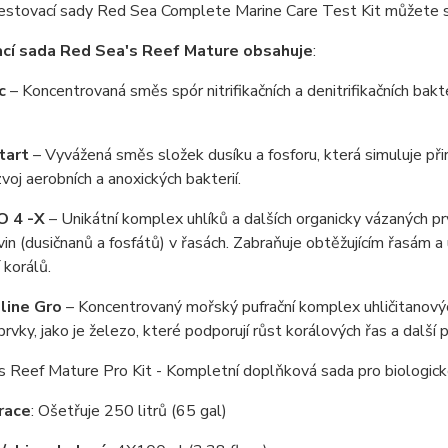
estovací sady Red Sea Complete Marine Care Test Kit můžete s
cí sada Red Sea's Reef Mature obsahuje
:
c
– Koncentrovaná směs spór nitrifikačních a denitrifikačních bakte
tart
– Vyvážená směs složek dusíku a fosforu, která simuluje př
zvoj aerobních a anoxických bakterií.
O 4 -X
– Unikátní komplex uhlíků a dalších organicky vázaných pr
ivin (dusičnanů a fosfátů) v řasách. Zabraňuje obtěžujícím řasám 
 korálů.
line Gro
– Koncentrovaný mořský pufrační komplex uhličitanových
rvky, jako je železo, které podporují růst korálových řas a další
 Reef Mature Pro Kit - Kompletní doplňková sada pro biologické
race
: Ošetřuje 250 litrů (65 gal)