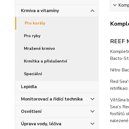
Kompl
Krmiva a vitamíny
Komple
Pro korály
Pro ryby
REEF 
Mražené krmivo
Kompletní
Bacto-St
Krmítka a příslušentví
Nitro Bac
Speciální
Red Sea's
Lepidla
nitrifika
Monitorovací a řídící technika
Většina b
Sea's Ree
Osvětlení
fosfátů o
nalezené 
Úprava vody, léčiva