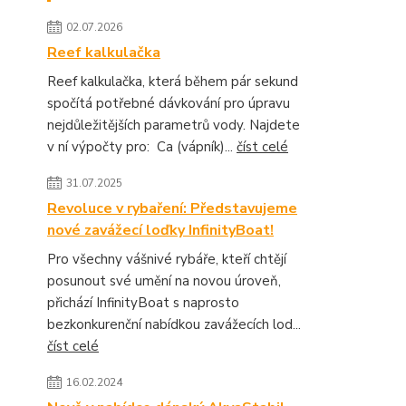
02.07.2026
Reef kalkulačka
Reef kalkulačka, která během pár sekund
spočítá potřebné dávkování pro úpravu
nejdůležitějších parametrů vody. Najdete
v ní výpočty pro: Ca (vápník)...
číst celé
31.07.2025
Revoluce v rybaření: Představujeme
nové zavážecí loďky InfinityBoat!
Pro všechny vášnivé rybáře, kteří chtějí
posunout své umění na novou úroveň,
přichází InfinityBoat s naprosto
bezkonkurenční nabídkou zavážecích lod...
číst celé
16.02.2024