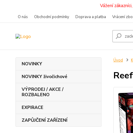
Vážení zákazníc
O nás
Obchodní podmínky
Doprava a platba
Vrácení zbo
Úvod
K
NOVINKY
Reef
NOVINKY živočichové
VÝPRODEJ / AKCE /
ROZBALENO
EXPIRACE
ZAPŮJČENÍ ZAŘÍZENÍ