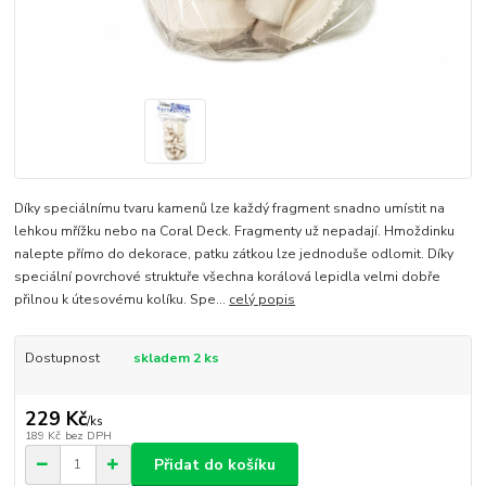
Díky speciálnímu tvaru kamenů lze každý fragment snadno umístit na
lehkou mřížku nebo na Coral Deck. Fragmenty už nepadají. Hmoždinku
nalepte přímo do dekorace, patku zátkou lze jednoduše odlomit. Díky
speciální povrchové struktuře všechna korálová lepidla velmi dobře
přilnou k útesovému kolíku. Spe...
celý popis
Dostupnost
skladem 2 ks
229 Kč
/
ks
189 Kč
bez DPH
Přidat do košíku