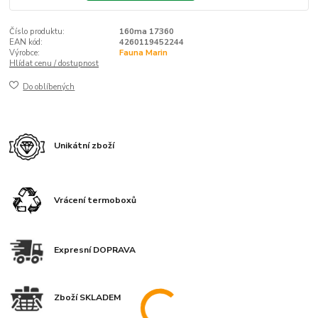
Číslo produktu:
160ma 17360
EAN kód:
4260119452244
Výrobce:
Fauna Marin
Hlídat cenu / dostupnost
Do oblíbených
Unikátní zboží
Vrácení termoboxů
Expresní DOPRAVA
Zboží SKLADEM