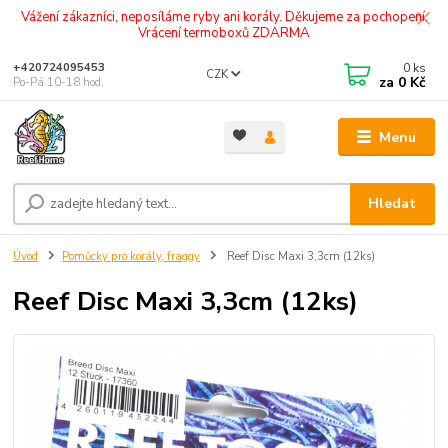
Vážení zákazníci, neposíláme ryby ani korály. Děkujeme za pochopení.
Vrácení termoboxů ZDARMA
0
ks
+420724095453
CZK
za
0 Kč
Po-Pá 10-18 hod.
Menu
Hledat
Úvod
Pomůcky pro korály, fraggy
Reef Disc Maxi 3,3cm (12ks)
Reef Disc Maxi 3,3cm (12ks)