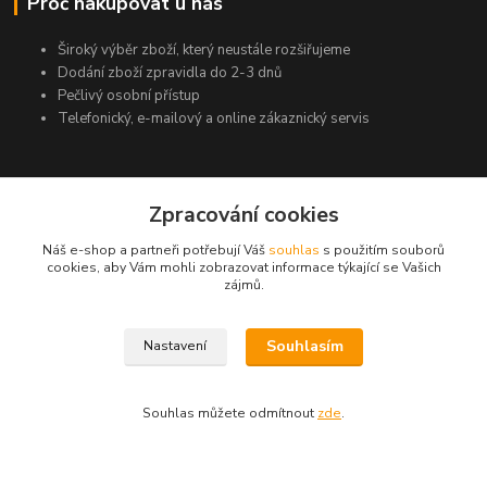
Proč nakupovat u nás
Široký výběr zboží, který neustále rozšiřujeme
Dodání zboží zpravidla do 2-3 dnů
Pečlivý osobní přístup
Telefonický, e-mailový a online zákaznický servis
Kde nás najdete
Zpracování cookies
Jasná 294
Náš e-shop a partneři potřebují Váš
souhlas
s použitím souborů
735 62 Český Těšín
cookies, aby Vám mohli zobrazovat informace týkající se Vašich
zájmů.
Kontakty
Souhlasím
Nastavení
Michal Zamarski
+420724095453
Souhlas můžete odmítnout
zde
.
Po-Pá 10-18 hod.
info@reefhome.cz