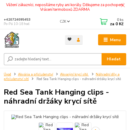
Vážení zákazníci, neposíláme ryby ani korály. Děkujeme za pochopení.
Vrácení termoboxů ZDARMA
0
ks
+420724095453
CZK
za
0 Kč
Po-Pá 10-18 hod.
Menu
Hledat
Úvod
Akvária a příslušenství
Akvarijní krycí sítě
Náhradní díly a
příslušenství sítí
Red Sea Tank Hanging clips - náhradní držáky krycí sítě
Red Sea Tank Hanging clips -
náhradní držáky krycí sítě