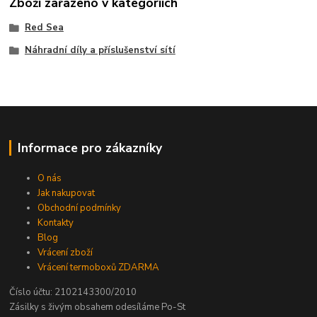
Zboží zařazeno v kategoriích
Red Sea
Náhradní díly a příslušenství sítí
Informace pro zákazníky
O nás
Jak nakupovat
Obchodní podmínky
Kontakty
Blog
Vrácení zboží
Vrácení termoboxů ZDARMA
Číslo účtu: 2102143300/2010
Zásilky s živým obsahem odesíláme Po-St