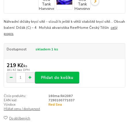
Náhradní držáky krycí sítě - slouží k ještě k větší stabilitě krycí sítě... Obsah
balení: Držák (C) – 4 Mořská akvaristika ReefHome Český Těšín
celý
popis
Dostupnost
skladem 1 ks
219 Kč
/
ks
181 Kč
bez DPH
Přidat do košíku
Číslo produktu:
160ma R42087
EAN kód:
7290100771037
Výrobce:
Red Sea
Hlídat cenu / dostupnost
Do oblíbených