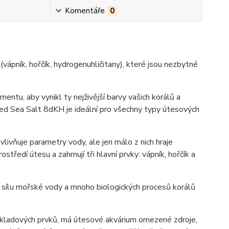
Komentáře
0
ápník, hořčík, hydrogenuhličitany), které jsou nezbytné
entu, aby vynikl ty nejživější barvy vašich korálů a
Red Sea Salt 8dKH je ideální pro všechny typy útesových
livňuje parametry vody, ale jen málo z nich hraje
středí útesu a zahrnují tři hlavní prvky: vápník, hořčík a
ovou sílu mořské vody a mnoho biologických procesů korálů
základových prvků, má útesové akvárium omezené zdroje,