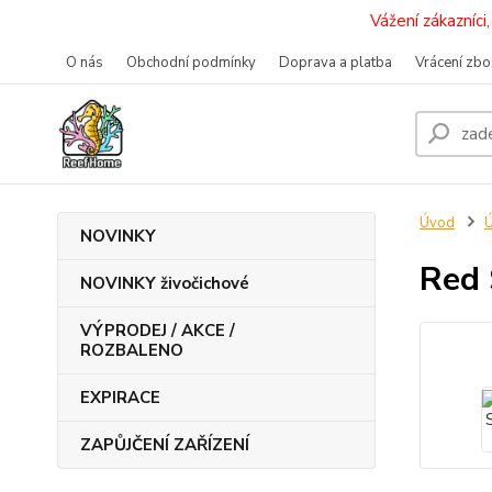
Vážení zákazníc
O nás
Obchodní podmínky
Doprava a platba
Vrácení zbo
Úvod
Ú
NOVINKY
Red 
NOVINKY živočichové
VÝPRODEJ / AKCE /
ROZBALENO
EXPIRACE
ZAPŮJČENÍ ZAŘÍZENÍ