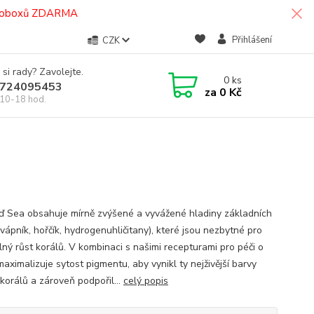
termoboxů ZDARMA
Přihlášení
CZK
 si rady? Zavolejte.
0
ks
724095453
za
0 Kč
10-18 hod.
ď Sea obsahuje mírně zvýšené a vyvážené hladiny základních
vápník, hořčík, hydrogenuhličitany), které jsou nezbytné pro
lný růst korálů. V kombinaci s našimi recepturami pro péči o
aximalizuje sytost pigmentu, aby vynikl ty nejživější barvy
korálů a zároveň podpořil...
celý popis