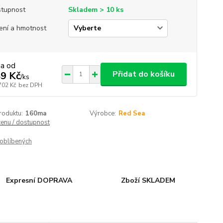
tupnost
Skladem > 10 ks
ení a hmotnost
na od
Přidat do košíku
9 Kč
/
ks
702 Kč
bez DPH
roduktu:
160ma
Výrobce:
Red Sea
cenu / dostupnost
oblíbených
Expresní DOPRAVA
Zboží SKLADEM