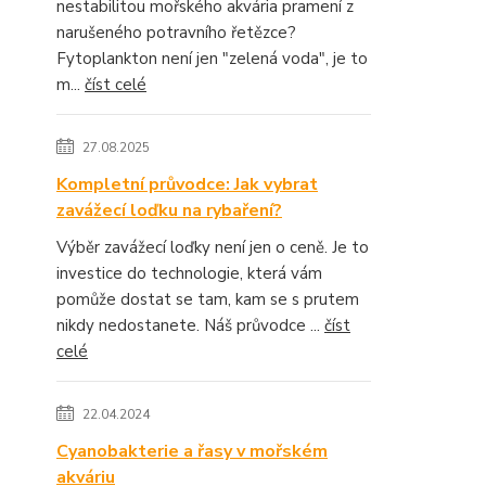
nestabilitou mořského akvária pramení z
narušeného potravního řetězce?
Fytoplankton není jen "zelená voda", je to
m...
číst celé
27.08.2025
Kompletní průvodce: Jak vybrat
zavážecí loďku na rybaření?
Výběr zavážecí loďky není jen o ceně. Je to
investice do technologie, která vám
pomůže dostat se tam, kam se s prutem
nikdy nedostanete. Náš průvodce ...
číst
celé
22.04.2024
Cyanobakterie a řasy v mořském
akváriu