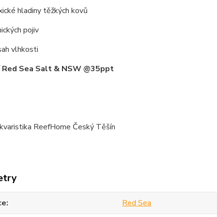
ické hladiny těžkých kovů
ckých pojiv
ah vlhkosti
í Red Sea Salt & NSW @35ppt
kvaristika ReefHome Český Těšín
etry
ce
Red Sea