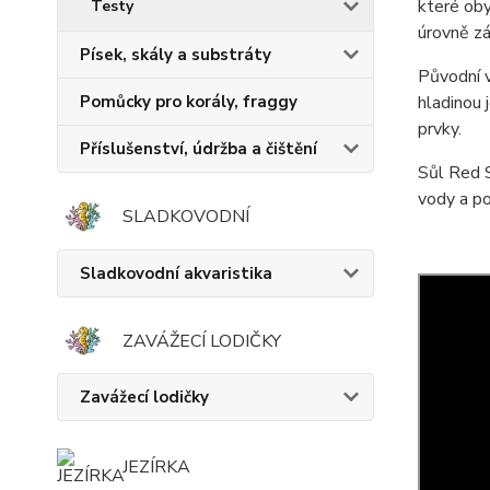
které oby
Testy
úrovně zá
Písek, skály a substráty
Původní v
Pomůcky pro korály, fraggy
hladinou 
prvky.
Příslušenství, údržba a čištění
Sůl Red 
vody a po
SLADKOVODNÍ
Sladkovodní akvaristika
ZAVÁŽECÍ LODIČKY
Zavážecí lodičky
JEZÍRKA