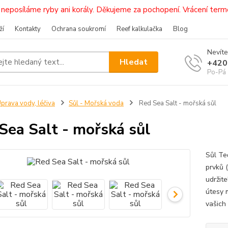
i, neposíláme ryby ani korály. Děkujeme za pochopení. Vrácení 
ží
Kontakty
Ochrana soukromí
Reef kalkulačka
Blog
Nevíte
Hledat
+420
Po-Pá 
prava vody, léčiva
Sůl - Mořská voda
Red Sea Salt - mořská sůl
Sea Salt - mořská sůl
Sůl Te
prvků (
udržite
útesy m
vašich 