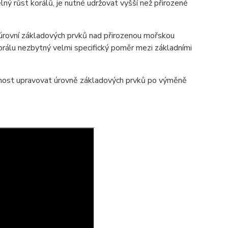
lný růst korálů, je nutné udržovat vyšší než přirozené
 úrovní základových prvků nad přirozenou mořskou
 korálu nezbytný velmi specifický poměr mezi základními
tnost upravovat úrovně základových prvků po výměně