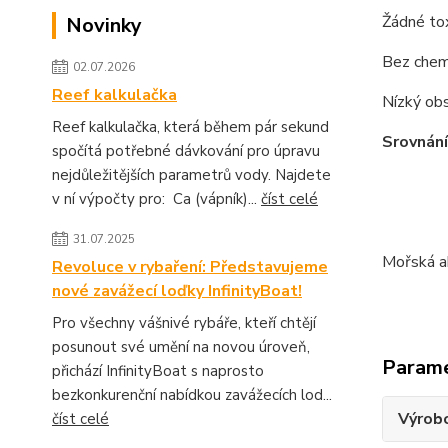
Žádné tox
Novinky
Bez chemi
02.07.2026
Reef kalkulačka
Nízký obs
Reef kalkulačka, která během pár sekund
Srovnán
spočítá potřebné dávkování pro úpravu
nejdůležitějších parametrů vody. Najdete
v ní výpočty pro: Ca (vápník)...
číst celé
31.07.2025
Mořská a
Revoluce v rybaření: Představujeme
nové zavážecí loďky InfinityBoat!
Pro všechny vášnivé rybáře, kteří chtějí
posunout své umění na novou úroveň,
Param
přichází InfinityBoat s naprosto
bezkonkurenční nabídkou zavážecích lod...
Výrob
číst celé