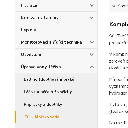
Filtrace
Kompl
Krmiva a vitamíny
Komple
Lepidla
Sůl Teď S
Monitorovací a řídící technika
pro udrži
V kombina
Osvětlení
zároveň p
Úprava vody, léčiva
akvárií a
Přírodní 
Balling (doplňování prvků)
významnou
Léčiva a péče o živočichy
hydrogenu
Tyto tři 
Přípravky a doplňky
(tvorba k
Sůl - Mořská voda
Na rozdíl