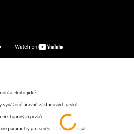
rodní a ekologické
ky vyvážené úrovně základových prvků
žení stopových prvků
né parametry pro směs 10 litrů / 2,5 gal.