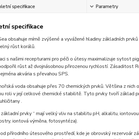
etní specifikace
Parametry
tní specifikace
ea obsahuje mírně zvýšené a vyvážené hladiny základních prvků (v
telný růst korálů.
ci s našimi recepturami pro péči o útesy maximalizuje sytost pigm
odpořil růst až dvojnásobnou přirozenou rychlostí. Zásaditost 
 zejména akvária s převahou SPS.
mořská voda obsahuje přes 70 chemických prvků. Většina z nich ov
 roli v její celkové chemické stabilitě. Tyto prvky tvoří základ pro
hličitany .
„ základní prvky “ mají velký vliv na stabilitu pH, alkalitu, iont
ostry, iontová výměna, fotosyntéza).
 od přírodního útesového prostředí, kde je obrovský rezervoár 