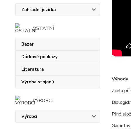
Zahradní jezírka
OSTATNÍ
Bazar
Dárkové poukazy
Literatura
Výhody
Výroba stojanů
Zcela pří
VÝROBCI
Biologic
Plné slo
Výrobci
Garantova