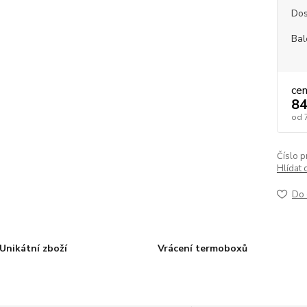
Dos
Bal
ce
84
od
Číslo p
Hlídat 
Do 
Unikátní zboží
Vrácení termoboxů