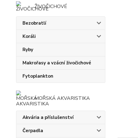
ŽIVOČICHOVÉ
Bezobratlí
Koráli
Ryby
Makrořasy a vzácní živočichové
Fytoplankton
MOŘSKÁ AKVARISTIKA
Akvária a příslušenství
Čerpadla