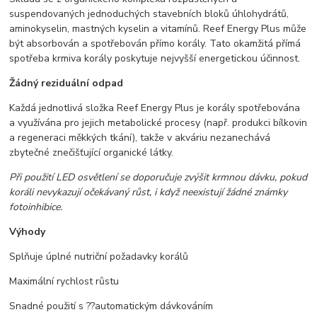
suspendovaných jednoduchých stavebních bloků úhlohydrátů,
aminokyselin, mastných kyselin a vitamínů. Reef Energy Plus může
být absorbován a spotřebován přímo korály. Tato okamžitá přímá
spotřeba krmiva korály poskytuje nejvyšší energetickou účinnost.
Žádný reziduální odpad
Každá jednotlivá složka Reef Energy Plus je korály spotřebována
a využívána pro jejich metabolické procesy (např. produkci bílkovin
a regeneraci měkkých tkání), takže v akváriu nezanechává
zbytečné znečišťující organické látky.
Při použití LED osvětlení se doporučuje zvýšit krmnou dávku, pokud
koráli nevykazují očekávaný růst, i když neexistují žádné známky
fotoinhibice.
Výhody
Splňuje úplné nutriční požadavky korálů
Maximální rychlost růstu
Snadné použití s ??automatickým dávkováním