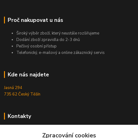
Proč nakupovat u nás
Široký výběr zboží, který neustále rozšiřujeme
Dodání zboží zpravidla do 2-3 dnů
Pečlivý osobní přístup
Telefonický, e-mailový a online zákaznický servis
Kde nás najdete
Jasná 294
735 62 Český Těšín
Kontakty
Michal Zamarski
Zpracování cookies
+420724095453