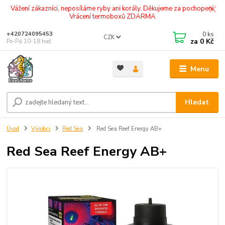
Vážení zákazníci, neposíláme ryby ani korály. Děkujeme za pochopení.
Vrácení termoboxů ZDARMA
0
ks
+420724095453
CZK
za
0 Kč
Po-Pá 10-18 hod.
Menu
Hledat
Úvod
Výrobci
Red Sea
Red Sea Reef Energy AB+
Red Sea Reef Energy AB+