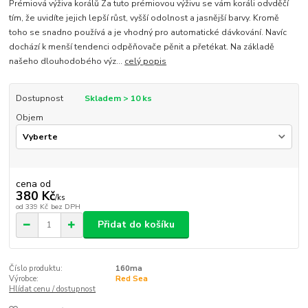
Prémiová výživa korálů Za tuto prémiovou výživu se vám koráli odvděčí
tím, že uvidíte jejich lepší růst, vyšší odolnost a jasnější barvy. Kromě
toho se snadno používá a je vhodný pro automatické dávkování. Navíc
dochází k menší tendenci odpěňovače pěnit a přetékat. Na základě
našeho dlouhodobého výz...
celý popis
Dostupnost
Skladem > 10 ks
Objem
cena od
380 Kč
/
ks
od
339 Kč
bez DPH
Přidat do košíku
Číslo produktu:
160ma
Výrobce:
Red Sea
Hlídat cenu / dostupnost