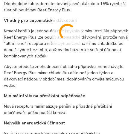
Dlouhodobé laboratorní testování jasně ukázalo o 15% rychlejší
růst při používání Reef Energy Plus.
Vhodný pro automatické dávkování
Krmení korálů je jednodušší než kdykoliv v minulosti. Na přípravek
Reef Energy Plus lze použít automatické dávkování, protože nová
"all-in-one" receptura může být udržována mimo chladničku po
dobu 1 týdne bez toho, aniž by docházelo ke snížení účinnosti
kombinovaných složek.
Abyste předešli znehodnocení obsahu přípravku, nenechávejte
Reef Energy Plus mimo chladničku déle než jeden týden a
dávkovací nádobu v období mezi doplňováním omyjte mýdlovou
vodou.
Minimální vliv na přetékání odpěňovače
Nová receptura minimalizuje pěnění a případné přetékání
odpěňovače při/po použití krmiva.
Nejvyšší energetická účinnost
Skládá se z organického komplexu rozpuštěných a