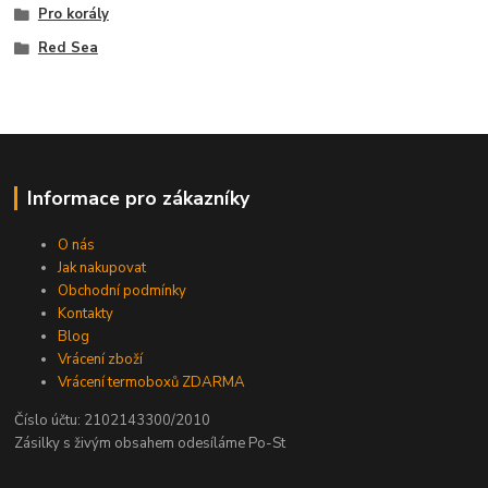
Pro korály
Red Sea
Informace pro zákazníky
O nás
Jak nakupovat
Obchodní podmínky
Kontakty
Blog
Vrácení zboží
Vrácení termoboxů ZDARMA
Číslo účtu: 2102143300/2010
Zásilky s živým obsahem odesíláme Po-St