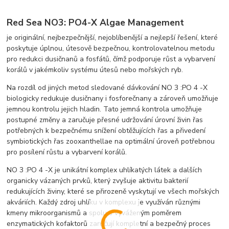
Red Sea NO3: PO4-X Algae Management
je originální, nejbezpečnější, nejoblíbenější a nejlepší řešení, které
poskytuje úplnou, útesově bezpečnou, kontrolovatelnou metodu
pro redukci dusičnanů a fosfátů, čímž podporuje růst a vybarvení
korálů v jakémkoliv systému útesů nebo mořských ryb.
Na rozdíl od jiných metod sledované dávkování NO 3 :PO 4 -X
biologicky redukuje dusičnany i fosforečnany a zároveň umožňuje
jemnou kontrolu jejich hladin. Tato jemná kontrola umožňuje
postupné změny a zaručuje přesné udržování úrovní živin řas
potřebných k bezpečnému snížení obtěžujících řas a přivedení
symbiotických řas zooxanthellae na optimální úroveň potřebnou
pro posílení růstu a vybarvení korálů.
NO 3 :PO 4 -X je unikátní komplex uhlíkatých látek a dalších
organicky vázaných prvků, který zvyšuje aktivitu bakterií
redukujících živiny, které se přirozeně vyskytují ve všech mořských
akváriích. Každý zdroj uhlíku v komplexu je využíván různými
kmeny mikroorganismů a spolu s vyváženým poměrem
enzymatických kofaktorů zaručují kompletní a bezpečný proces