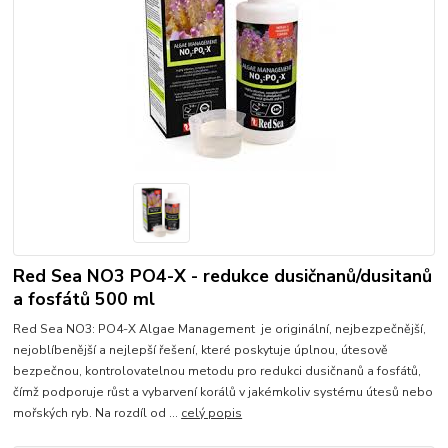
Red Sea NO3 PO4-X - redukce dusičnanů/dusitanů
a fosfátů 500 ml
Red Sea NO3: PO4-X Algae Management je originální, nejbezpečnější,
nejoblíbenější a nejlepší řešení, které poskytuje úplnou, útesově
bezpečnou, kontrolovatelnou metodu pro redukci dusičnanů a fosfátů,
čímž podporuje růst a vybarvení korálů v jakémkoliv systému útesů nebo
mořských ryb. Na rozdíl od ...
celý popis