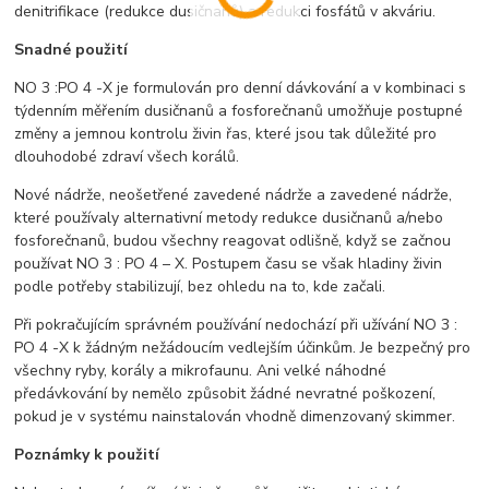
denitrifikace (redukce dusičnanů) a redukci fosfátů v akváriu.
Snadné použití
NO 3 :PO 4 -X je formulován pro denní dávkování a v kombinaci s
týdenním měřením dusičnanů a fosforečnanů umožňuje postupné
změny a jemnou kontrolu živin řas, které jsou tak důležité pro
dlouhodobé zdraví všech korálů.
Nové nádrže, neošetřené zavedené nádrže a zavedené nádrže,
které používaly alternativní metody redukce dusičnanů a/nebo
fosforečnanů, budou všechny reagovat odlišně, když se začnou
používat NO 3 : PO 4 – X. Postupem času se však hladiny živin
podle potřeby stabilizují, bez ohledu na to, kde začali.
Při pokračujícím správném používání nedochází při užívání NO 3 :
PO 4 -X k žádným nežádoucím vedlejším účinkům. Je bezpečný pro
všechny ryby, korály a mikrofaunu. Ani velké náhodné
předávkování by nemělo způsobit žádné nevratné poškození,
pokud je v systému nainstalován vhodně dimenzovaný skimmer.
Poznámky k použití