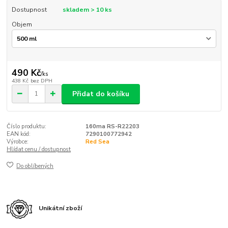
Dostupnost
skladem > 10 ks
Objem
490 Kč
/
ks
438 Kč
bez DPH
Přidat do košíku
Číslo produktu:
160ma RS-R22203
EAN kód:
7290100772942
Výrobce:
Red Sea
Hlídat cenu / dostupnost
Do oblíbených
Unikátní zboží