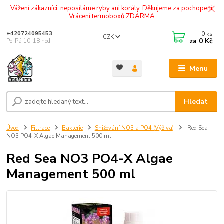
Vážení zákazníci, neposíláme ryby ani korály. Děkujeme za pochopení.
Vrácení termoboxů ZDARMA
0
ks
+420724095453
CZK
za
0 Kč
Po-Pá 10-18 hod.
Menu
Hledat
Úvod
Filtrace
Bakterie
Snižování NO3 a PO4 (Výživa)
Red Sea
NO3 PO4-X Algae Management 500 ml
Red Sea NO3 PO4-X Algae
Management 500 ml