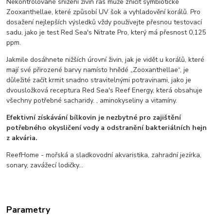
Nekontrolované snížení živin řas může zničit symbiotické
Zooxanthellae, které způsobí UV šok a vyhladovění korálů. Pro
dosažení nejlepších výsledků vždy používejte přesnou testovací
sadu, jako je test Red Sea's Nitrate Pro, který má přesnost 0,125
ppm.
Jakmile dosáhnete nižších úrovní živin, jak je vidět u korálů, které
mají své přirozené barvy namísto hnědé „Zooxanthellae“, je
důležité začít krmit snadno stravitelnými potravinami, jako je
dvousložková receptura Red Sea's Reef Energy, která obsahuje
všechny potřebné sacharidy. , aminokyseliny a vitamíny.
Efektivní získávání bílkovin je nezbytné pro zajištění
potřebného okysličení vody a odstranění bakteriálních hejn
z akvária.
ReefHome - mořská a sladkovodní akvaristika, zahradní jezírka,
sonary, zavážecí lodičky...
Parametry