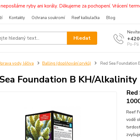
i, neposíláme ryby ani korály. Děkujeme za pochopení. Vrácení 
ží
Kontakty
Ochrana soukromí
Reef kalkulačka
Blog
Nevíte
Hledat
+420
Po-Pá 
prava vody, léčiva
Balling (doplňování prvků)
Red Sea Foundation B
Sea Foundation B KH/Alkalinity
Red 
1000
Reef F
vodě ob
tvrdos
zvyšuje