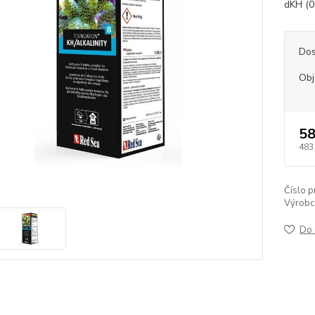
dKH (0
Dos
Ob
58
483
Číslo p
Výrobc
Do 