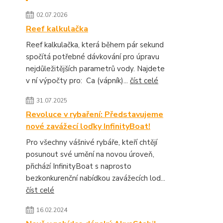
02.07.2026
Reef kalkulačka
Reef kalkulačka, která během pár sekund
spočítá potřebné dávkování pro úpravu
nejdůležitějších parametrů vody. Najdete
v ní výpočty pro: Ca (vápník)...
číst celé
31.07.2025
Revoluce v rybaření: Představujeme
nové zavážecí loďky InfinityBoat!
Pro všechny vášnivé rybáře, kteří chtějí
posunout své umění na novou úroveň,
přichází InfinityBoat s naprosto
bezkonkurenční nabídkou zavážecích lod...
číst celé
16.02.2024