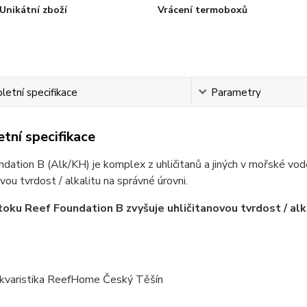
Unikátní zboží
Vrácení termoboxů
etní specifikace
Parametry
tní specifikace
dation B (Alk/KH) je komplex z uhličitanů a jiných v mořské vodě 
ovou tvrdost / alkalitu na správné úrovni.
toku Reef Foundation B zvyšuje uhličitanovou tvrdost / alka
kvaristika ReefHome Český Těšín