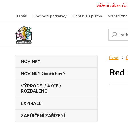
Vážení zákazníc
O nás
Obchodní podmínky
Doprava a platba
Vrácení zbo
Úvod
Ú
NOVINKY
Red 
NOVINKY živočichové
VÝPRODEJ / AKCE /
ROZBALENO
EXPIRACE
ZAPŮJČENÍ ZAŘÍZENÍ