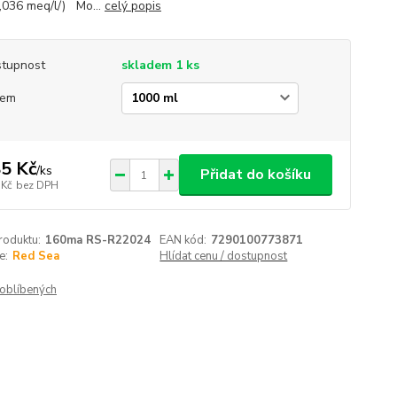
,036 meq/l/) Mo...
celý popis
tupnost
skladem 1 ks
jem
5 Kč
/
ks
Přidat do košíku
 Kč
bez DPH
roduktu:
160ma RS-R22024
EAN kód:
7290100773871
e:
Red Sea
Hlídat cenu / dostupnost
oblíbených