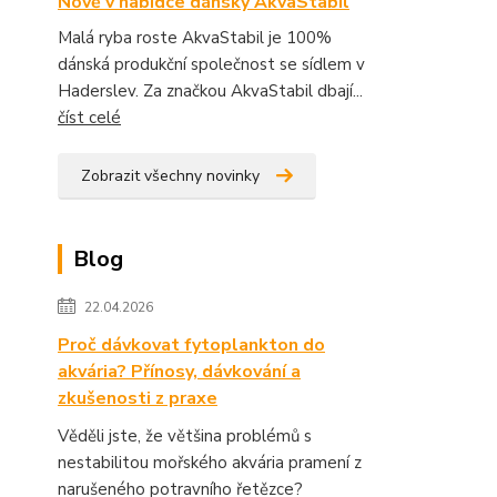
Nově v nabídce dánský AkvaStabil
Malá ryba roste AkvaStabil je 100%
dánská produkční společnost se sídlem v
Haderslev. Za značkou AkvaStabil dbají...
číst celé
Zobrazit všechny novinky
Blog
22.04.2026
Proč dávkovat fytoplankton do
akvária? Přínosy, dávkování a
zkušenosti z praxe
Věděli jste, že většina problémů s
nestabilitou mořského akvária pramení z
narušeného potravního řetězce?