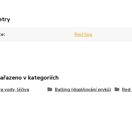
etry
ce
Red Sea
zařazeno v kategoriích
a vody, léčiva
Balling (doplňování prvků)
Red