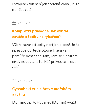
Fytoplankton není jen "zelená voda", je to
m...
číst celé
27.08.2025
Kompletní průvodce: Jak vybrat
zavážecí loďku na rybaření?
Výběr zavážecí loďky není jen o ceně. Je to
investice do technologie, která vám
pomůže dostat se tam, kam se s prutem
nikdy nedostanete. Náš průvodce ...
číst
celé
22.04.2024
Cyanobakterie a řasy v mořském
akváriu
Dr. Timothy A. Hovanec (Dr. Tim) využil