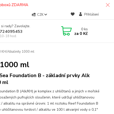
termoboxů ZDARMA
Přihlášení
CZK
 si rady? Zavolejte.
0
ks
724095453
za
0 Kč
10-18 hod.
 KH/Alkalinity 1000 ml
 1000 ml
Sea Foundation B - základní prvky Alk
 ml
oundation B (Alk/KH) je komplex z uhličitanů a jiných v mořské
sažených pufrujících sloučenin, které udržují uhličitanovou
t / alkalitu na správné úrovni. 1 ml roztoku Reef Foundation B
 uhličitanovou tvrdost / alkalitu ve 100 l akvarijní vody o 0,1°