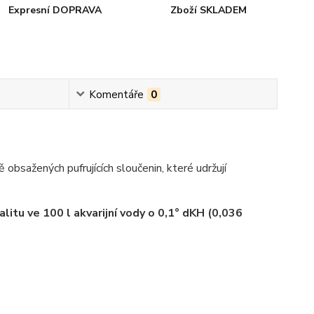
Expresní DOPRAVA
Zboží SKLADEM
Komentáře
0
obsažených pufrujících sloučenin, které udržují
litu ve 100 l akvarijní vody o 0,1° dKH (0,036